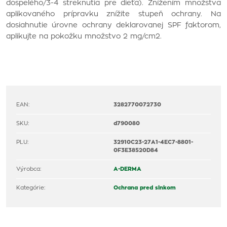
dospelého/3-4 streknutia pre dieťa). Znížením množstva
aplikovaného prípravku znížite stupeň ochrany. Na
dosiahnutie úrovne ochrany deklarovanej SPF faktorom,
aplikujte na pokožku množstvo 2 mg/cm2.
EAN:
3282770072730
SKU:
d790080
PLU:
32910C23-27A1-4EC7-8801-
0F3E38520D84
Výrobca:
A-DERMA
Kategórie:
Ochrana pred slnkom