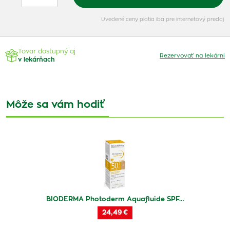
Uvedené ceny platia iba pre internetový predaj
Tovar dostupný aj
Rezervovať na lekárni
v lekárňach
Môže sa vám hodiť
BIODERMA Photoderm Aquafluide SPF…
24,49 €