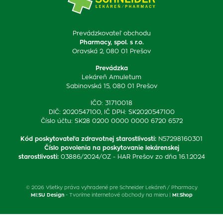
Prevádzkovateľ obchodu
Pharmacy, spol. s r.o.
Oravská 2, 080 01 Prešov
Prevádzka
Lekáreň Amuletum
Sabinovská 15, 080 01 Prešov
IČO: 31710018
DIČ: 2020547100, IČ DPH: SK2020547100
Číslo účtu: SK28 0200 0000 0000 6720 6572
Kód poskytovateľa zdravotnej starostlivosti
:
N57298160301
Číslo povolenia na poskytovanie lekárenskej
starostlivosti
:
03886/2024/OZ - HAR Prešov zo dňa 16.1.2024
© 2026 Všetky práva vyhradené pre Schneider Lekáreň / Pharmacy
MI:SU Design
- Tvoríme internetové obchody na mieru |
MI:Shop