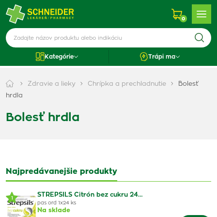
0
Kategórie
Trápi ma
Zdravie a lieky
Chrípka a prechladnutie
Bolesť
hrdla
Bolesť hrdla
Najpredávanejšie produkty
STREPSILS Citrón bez cukru 24…
1
pas ord 1x24 ks
Na sklade