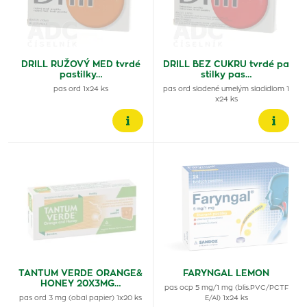
DRILL RUŽOVÝ MED tvrdé
DRILL BEZ CUKRU tvrdé pa
pastilky…
stilky pas…
pas ord 1x24 ks
pas ord sladené umelým sladidlom 1
x24 ks
TANTUM VERDE ORANGE&
FARYNGAL LEMON
HONEY 20X3MG…
pas ocp 5 mg/1 mg (blis.PVC/PCTF
pas ord 3 mg (obal papier) 1x20 ks
E/Al) 1x24 ks