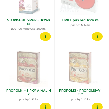
STOPBACIL SIRUP - Dr.Wei
DRILL pas ord 1x24 ks
ss
pas ord 1x24 ks
200+100 ml navyše (300 ml)
PROPOLKI - SIPKY A MALIN
PROPOLKI - PROPOLIS+VI
Y
T.C
pastilky 1x16 ks
pastilky 1x16 ks