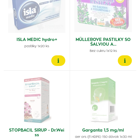
ISLA MEDIC hydro+
MÜLLEROVE PASTILKY SO
ŠALVIOU A…
pastilky 1x20 ks
Bez cukru 1x12 ks
STOPBACIL SIRUP - Dr.Wei
Garganta 1,5 mg/ml
ss
aer ors (fľ.HDPE) 150 dávok 1x30 ml