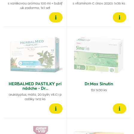
s vanilkovou arómou 100 ml + bublif
s vitamínom C (inov. 2020) 1x36 ks
uk zadarmo, 1x1 set
HERBALMED PASTILKY pri
Dr.Max Sinutin
nádche - Dr…
tbl 1x30 ks
(eukalyptus, mäta, 20 bylín, vit.C) p
astilky 1x12 ks