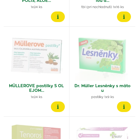
POLIS, ALOE…
iou a…
1x24 ks
tbl (pri nachladnutí) 1x16 ks
MÜLLEROVE pastilky S OL
Dr. Müller Lesněnky s mäto
EJOM…
u
1x24 ks
pastilky 1x9 ks