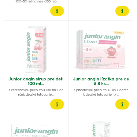
100+50 ml navyše (150 ml)
Junior angin sirup pre deti
Junior angin lízatka pre de
100 ml…
ti 8 ks…
s čerešňovou príchuťou 100 ml + da
s jahodovou príchuťou 8 ks + darče
rček detské tetovanie,…
k detské tetovanie, 1x1…