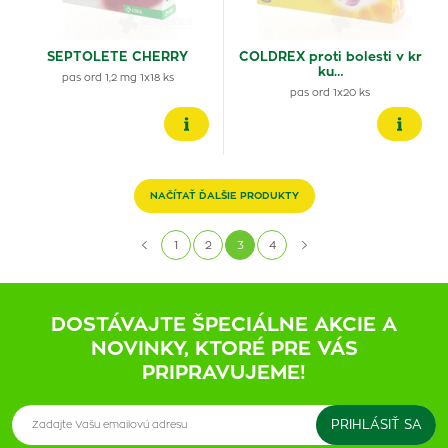
SEPTOLETE CHERRY
COLDREX proti bolesti v kr
ku…
pas ord 1,2 mg 1x18 ks
pas ord 1x20 ks
NAČÍTAŤ ĎALŠIE PRODUKTY
1
2
3
4
DOSTÁVAJTE ŠPECIÁLNE AKCIE A
NOVINKY, KTORÉ PRE VÁS
PRIPRAVUJEME!