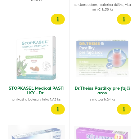
1x24 ks
so skorocelom, materina dúška, vita
mín C 1x36 ks
STOPKAŠEĽ Medical PASTI
Dr.Theiss Pastilky pre fajči
LKY - Dr…
arov
pri kašli a bolesti v krku 1x12 ks
s mätou 1x24 ks