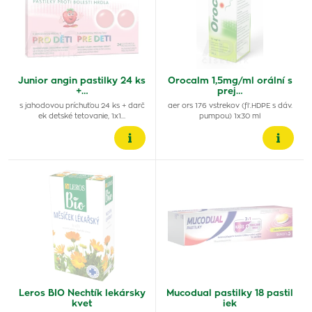
Junior angin pastilky 24 ks
Orocalm 1,5mg/ml orální s
+…
prej…
s jahodovou príchuťou 24 ks + darč
aer ors 176 vstrekov (fľ.HDPE s dáv.
ek detské tetovanie, 1x1…
pumpou) 1x30 ml
Leros BIO Nechtík lekársky
Mucodual pastilky 18 pastil
kvet
iek