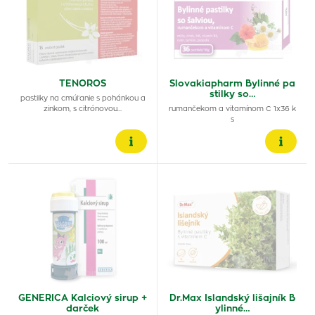
TENOROS
Slovakiapharm Bylinné pa
stilky so…
pastilky na cmúľanie s pohánkou a
zinkom, s citrónovou…
rumančekom a vitamínom C 1x36 k
s
GENERICA Kalciový sirup +
Dr.Max Islandský lišajník B
darček
ylinné…