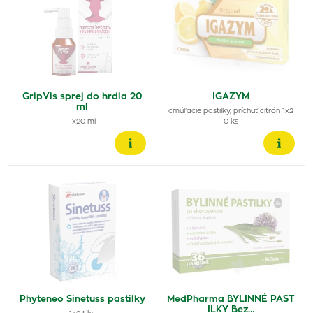
GripVis sprej do hrdla 20
IGAZYM
ml
cmúľacie pastilky, príchuť citrón 1x2
1x20 ml
0 ks
Phyteneo Sinetuss pastilky
MedPharma BYLINNÉ PAST
ILKY Bez…