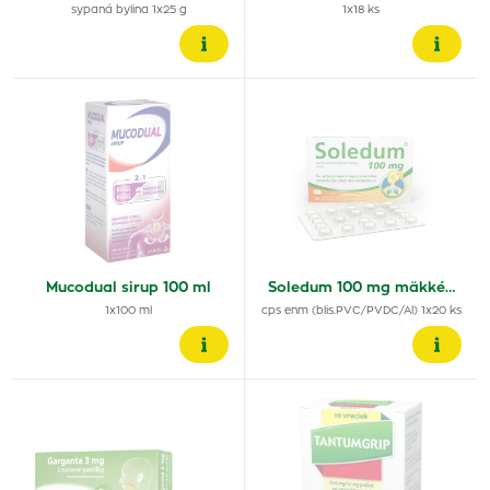
sypaná bylina 1x25 g
1x18 ks
Mucodual sirup 100 ml
Soledum 100 mg mäkké…
1x100 ml
cps enm (blis.PVC/PVDC/Al) 1x20 ks