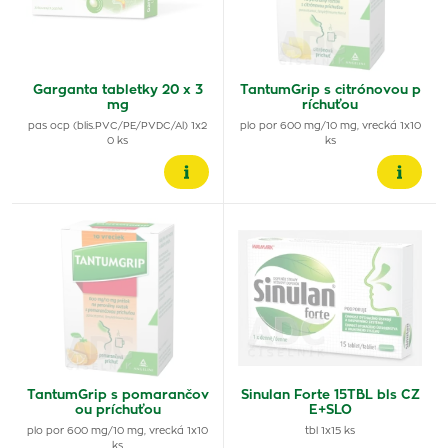
Garganta tabletky 20 x 3
TantumGrip s citrónovou p
mg
ríchuťou
pas ocp (blis.PVC/PE/PVDC/Al) 1x2
plo por 600 mg/10 mg, vrecká 1x10
0 ks
ks
TantumGrip s pomarančov
Sinulan Forte 15TBL bls CZ
ou príchuťou
E+SLO
plo por 600 mg/10 mg, vrecká 1x10
tbl 1x15 ks
ks