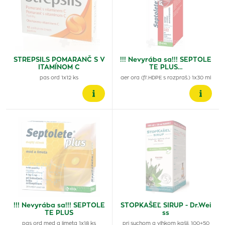
STREPSILS POMARANČ S V
!!! Nevyrába sa!!! SEPTOLE
ITAMÍNOM C
TE PLUS…
pas ord 1x12 ks
aer ora (fľ.HDPE s rozpraš.) 1x30 ml
!!! Nevyrába sa!!! SEPTOLE
STOPKAŠEĽ SIRUP - Dr.Wei
TE PLUS
ss
pas ord med a limeta 1x18 ks
pri suchom a vlhkom kašli, 100+50