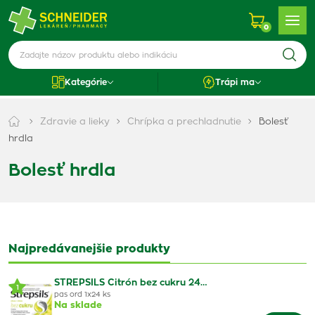
0
Kategórie
Trápi ma
Zdravie a lieky
Chrípka a prechladnutie
Bolesť
hrdla
Bolesť hrdla
Najpredávanejšie produkty
STREPSILS Citrón bez cukru 24…
1
pas ord 1x24 ks
Na sklade