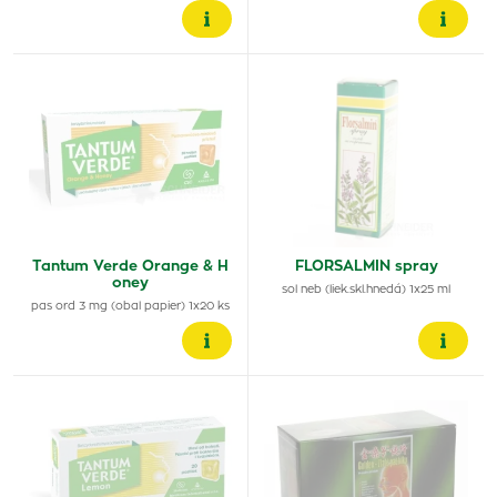
Tantum Verde Orange & H
FLORSALMIN spray
oney
sol neb (liek.skl.hnedá) 1x25 ml
pas ord 3 mg (obal papier) 1x20 ks