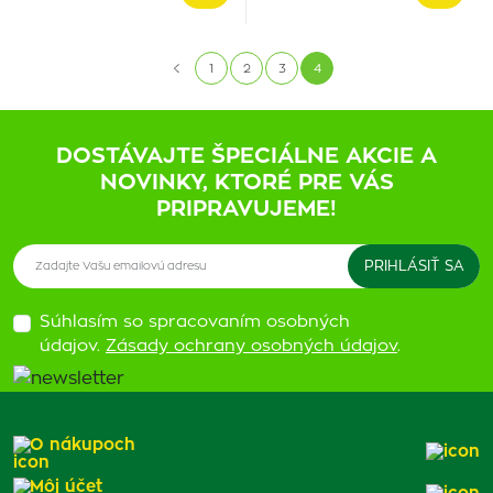
1
2
3
4
DOSTÁVAJTE ŠPECIÁLNE AKCIE A
NOVINKY, KTORÉ PRE VÁS
PRIPRAVUJEME!
Súhlasím so spracovaním osobných
údajov.
Zásady ochrany osobných údajov
.
O nákupoch
Môj účet