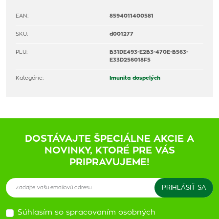
EAN:
8594011400581
SKU:
d001277
PLU:
B31DE493-E2B3-470E-B563-
E33D256018F5
Kategórie:
Imunita dospelých
DOSTÁVAJTE ŠPECIÁLNE AKCIE A
NOVINKY, KTORÉ PRE VÁS
PRIPRAVUJEME!
Súhlasím so spracovaním osobných