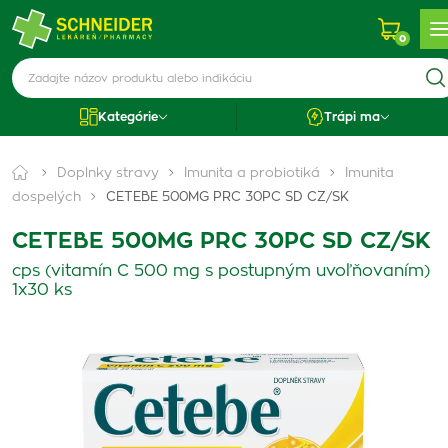
0
Kategórie
Trápi ma
Doplnky stravy
Imunita a probiotiká
Imunita
dospelých
CETEBE 500MG PRC 30PC SD CZ/SK
CETEBE 500MG PRC 30PC SD CZ/SK
cps (vitamín C 500 mg s postupným uvoľňovaním)
1x30 ks