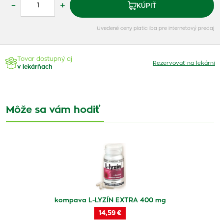
–
+
KÚPIŤ
Uvedené ceny platia iba pre internetový predaj
Tovar dostupný aj
Rezervovať na lekárni
v lekárňach
Môže sa vám hodiť
kompava L-LYZÍN EXTRA 400 mg
14,59 €