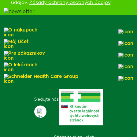
údajov.
Zásady ochrany osobných údajov
.
O nákupoch
Môj účet
Pre zákazníkov
O lekárňach
Schneider Health Care Group
Sledujte nás