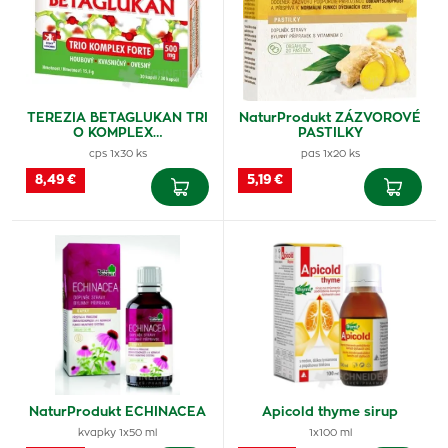
TEREZIA BETAGLUKAN TRI
NaturProdukt ZÁZVOROVÉ
O KOMPLEX…
PASTILKY
cps 1x30 ks
pas 1x20 ks
8,49 €
5,19 €
NaturProdukt ECHINACEA
Apicold thyme sirup
kvapky 1x50 ml
1x100 ml