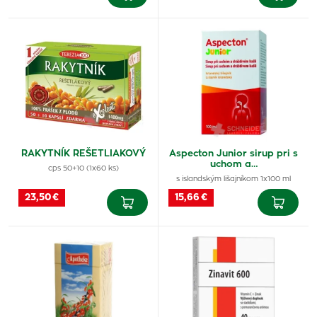
RAKYTNÍK REŠETLIAKOVÝ
Aspecton Junior sirup pri s
uchom a…
cps 50+10 (1x60 ks)
s islandským lišajníkom 1x100 ml
23,50 €
15,66 €