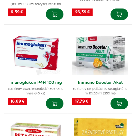
(100 ml + 50 ml navyše) 1x150 ml
6,59 €
26,39 €
Imunoglukan P4H 100 mg
Immuno Booster Akut
cps (inov. 2021, imunoklub) 30+10 na
roztok v ampulkách s Betaglukáno
vyše (40 ks)
m 10x25 ml (250 ml)
18,69 €
17,79 €