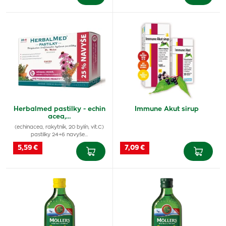
Herbalmed pastilky - echin
Immune Akut sirup
acea,…
(echinacea, rakytník, 20 bylín, vit.C)
pastilky 24+6 navyše…
5,59 €
7,09 €