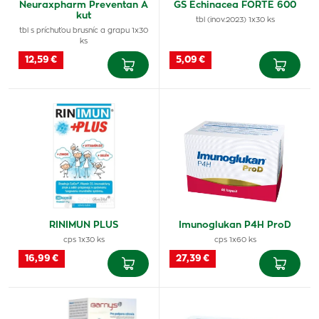
Neuraxpharm Preventan A
GS Echinacea FORTE 600
kut
tbl (inov.2023) 1x30 ks
tbl s príchuťou brusníc a grapu 1x30
ks
12,59 €
5,09 €
RINIMUN PLUS
Imunoglukan P4H ProD
cps 1x30 ks
cps 1x60 ks
16,99 €
27,39 €