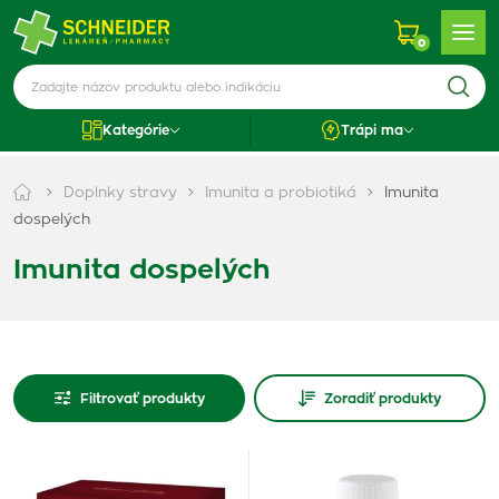
0
Kategórie
Trápi ma
Doplnky stravy
Imunita a probiotiká
Imunita
dospelých
Imunita dospelých
Filtrovať produkty
Zoradiť produkty