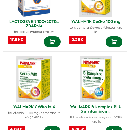
LACTOSEVEN 100+20TBL
WALMARK Céčko 100 mg
ZDARMA
tbl s pomarančovou príchuťou 1x30
tbl 100+20 zdarma (120 ks)
ks
17,99 €
2,29 €
WALMARK Céčko MIX
WALMARK B-komplex PLU
S s vitamínom…
tbl vitamín C 100 mg (pomaranč+vi
šňa) 1x90 ks
tbl cmúľacie (inovovaný obal 2018)
1x30 ks
4,09 €
6,06 €