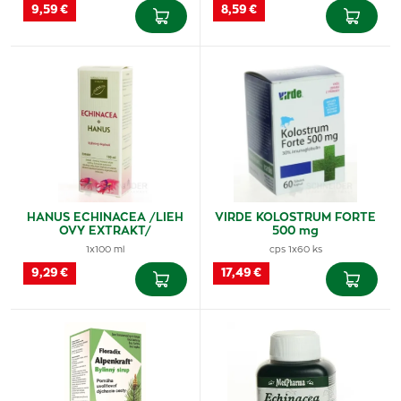
9,59 €
8,59 €
HANUS ECHINACEA /LIEH
VIRDE KOLOSTRUM FORTE
OVY EXTRAKT/
500 mg
1x100 ml
cps 1x60 ks
9,29 €
17,49 €