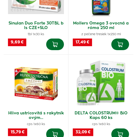
Sinulan Duo Forte 30TBL b
Mollers Omega 3 ovocná a
ls CZE+SLO
róma 250 ml
tbl 1x30 ks
z pečene tresiek 1x250 ml
9,69 €
17,49 €
Hliva ustricovitá s rakytník
DELTA COLOSTRUM® BiO
ovým…
Kaps 60 ks
cps 1x60 ks
cps 1x60 ks
15,79 €
32,09 €