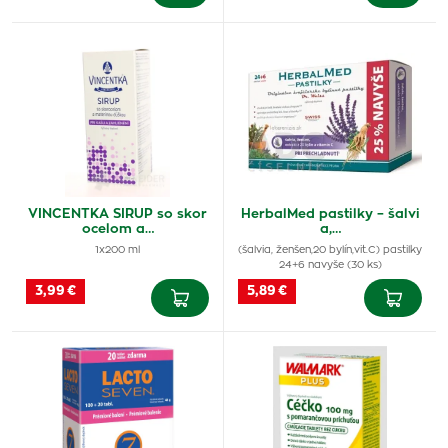
VINCENTKA SIRUP so skor
HerbalMed pastilky – šalvi
ocelom a…
a,…
1x200 ml
(šalvia, ženšen,20 bylín,vit.C) pastilky
24+6 navyše (30 ks)
3,99 €
5,89 €