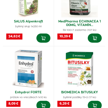
SALUS Alpenkraft
MedPharma ECHINACEA 1
00MG, VITAMÍN…
bylinný sirup 1x250 ml
tbl 100+7 zadarmo (107 ks)
24,62 €
10,29 €
Enhydrol FORTE
BIOMEDICA BITUSILKY
prášok vo vrecúškach 1x10 ks
bylinné pastilky 15+2 (17 ks)
8,09 €
6,29 €