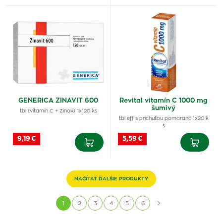
GENERICA ZINAVIT 600
Revital vitamín C 1000 mg
šumivý
tbl (vitamín C + Zinok) 1x120 ks
tbl eff s príchuťou pomaranč 1x20 k
s
9,19 €
5,59 €
NAČÍTAŤ ĎALŠIE PRODUKTY
1
2
3
4
5
6