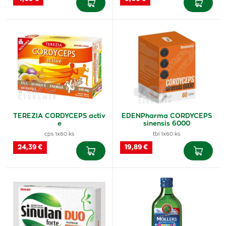
TEREZIA CORDYCEPS activ
EDENPharma CORDYCEPS
e
sinensis 6000
cps 1x60 ks
tbl 1x60 ks
24,39 €
19,89 €