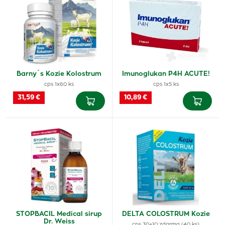
Barny´s Kozie Kolostrum
Imunoglukan P4H ACUTE!
cps 1x60 ks
cps 1x5 ks
31,59 €
10,89 €
STOPBACIL Medical sirup
DELTA COLOSTRUM Kozie
Dr. Weiss
cps 30+10 zdarma (40 ks)