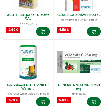
APOTHEKE RAKYTNÍKOVÝ
GENERICA ZINAVIT 600 s…
ČAJ
tbl (vitamín C + Zinok) 1x40 ks
20x2,5 g (50 g)
2,69 €
4,59 €
Herbalmed HOT DRINK Dr.
GENERICA VITAMIN C 250
Weiss -…
mg
(skorocel, tymián, pľucnik) 1x180 g
tbl 1x120 ks
7,79 €
5,89 €