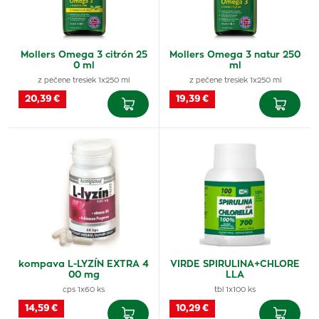
Mollers Omega 3 citrón 25
Mollers Omega 3 natur 250
0 ml
ml
z pečene tresiek 1x250 ml
z pečene tresiek 1x250 ml
20,39 €
19,39 €
kompava L-LYZÍN EXTRA 4
VIRDE SPIRULINA+CHLORE
00 mg
LLA
cps 1x60 ks
tbl 1x100 ks
14,59 €
10,29 €