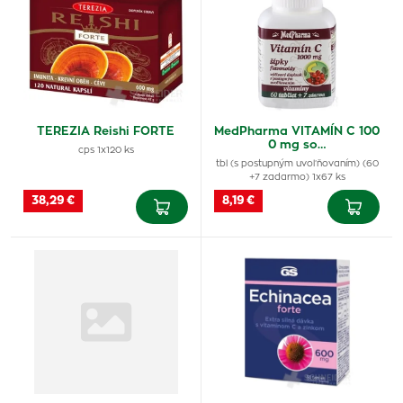
TEREZIA Reishi FORTE
MedPharma VITAMÍN C 100
0 mg so…
cps 1x120 ks
tbl (s postupným uvoľňovaním) (60
+7 zadarmo) 1x67 ks
38,29 €
8,19 €