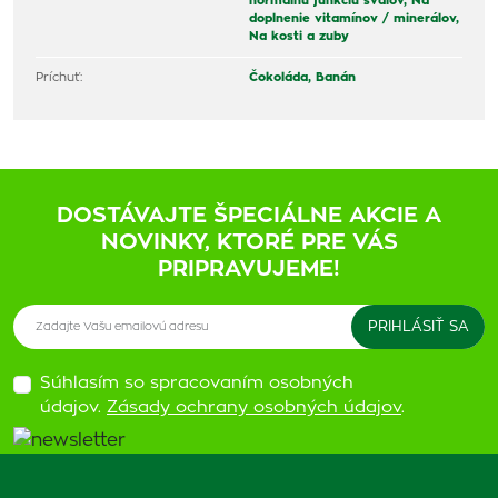
normálnu funkciu svalov,
Na
doplnenie vitamínov / minerálov,
Na kosti a zuby
Príchuť:
Čokoláda,
Banán
DOSTÁVAJTE ŠPECIÁLNE AKCIE A
NOVINKY, KTORÉ PRE VÁS
PRIPRAVUJEME!
Súhlasím so spracovaním osobných
údajov.
Zásady ochrany osobných údajov
.