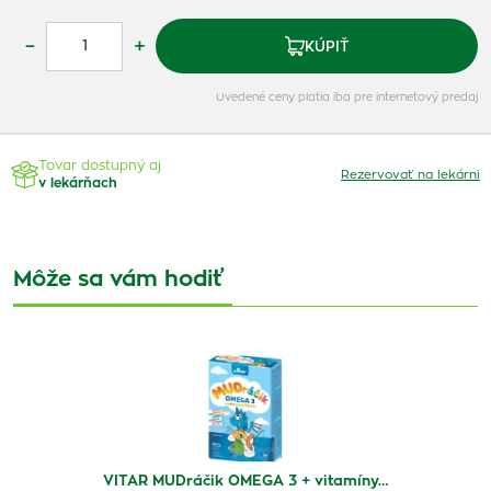
–
+
KÚPIŤ
Uvedené ceny platia iba pre internetový predaj
Tovar dostupný aj
Rezervovať na lekárni
v lekárňach
Môže sa vám hodiť
VITAR MUDráčik OMEGA 3 + vitamíny…