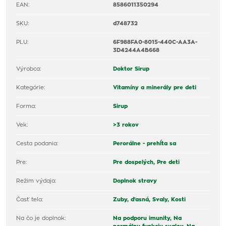
EAN:
8586011350294
SKU:
d748732
PLU:
6F988FA0-8015-440C-AA3A-
3D4244A4B668
Výrobca:
Doktor Sirup
Kategórie:
Vitamíny a minerály pre deti
Forma:
Sirup
Vek:
>3 rokov
Cesta podania:
Perorálne - prehĺta sa
Pre:
Pre dospelých,
Pre deti
Režim výdaja:
Doplnok stravy
Časť tela:
Zuby, ďasná,
Svaly,
Kosti
Na čo je doplnok:
Na podporu imunity,
Na