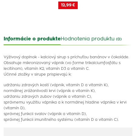
12,99 €
Informácie o produkte
Hodnotenia produktu
(0)
Výživový doplnok - kalciový sirup s príchuťou banánov v čokoláde.
Obsahuje mikronizovaný vápnik (vo forme trikalciumfosfátu s
lecitínom), vitamín K2, vitamín D3 a vitamín C.
Účinné zložky v sirupe prispievajú k:
udržaniu zdravých kostí (vápnik, vitamín D a vitamín K),
normálnej zrážanlivosti krvi (vápnik a vitamín K),
udržaniu zdravých zubov (vápnik a vitamín C),
správnemu využitiu vápnika a k normálnej hladine vápnika v krvi
(vitamín D),
správnej funkcii svalov (vápnik a vitamín D),
správnej funkcii imunitného systému (vitamín D a vitamín C).