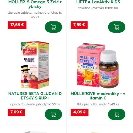
MOLLER´S Omega 3 Želé r
LIFTEA LaxAktiv KIDS
ybičky
tekutina (roztok) 1x100 ml
žuvacie tablety, malinová príchuť 1x
45 ks
17,69 €
7,59 €
NATURES BETA GLUCAN D
MÜLLEROVE medvedíky - v
ETSKY SIRUP+
itamín C
s príchuťou lesnej jahody 1x100 ml
tbl s príchuťou malín 1x45 ks
7,09 €
4,09 €