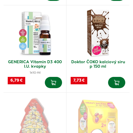
GENERICA Vitamin D3 400
Doktor ČOKO kalciový siru
I.U. kvapky
p 150 ml
1x10 ml
6,79 €
7,73 €