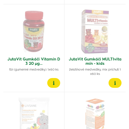
JutaVit Gumkáči Vitamín D
JutaVit Gumkáči MULTIvita
3 20 µg…
mín - kids
tbl (gumenné medvedíky) 1x60 ks
želatínové medvedíky, mix príchutí 1
x60 ks