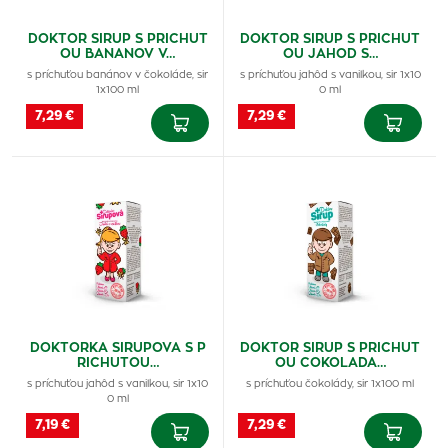
DOKTOR SIRUP S PRICHUT
DOKTOR SIRUP S PRICHUT
OU BANANOV V…
OU JAHOD S…
s príchuťou banánov v čokoláde, sir
s príchuťou jahôd s vanilkou, sir 1x10
1x100 ml
0 ml
7,29 €
7,29 €
DOKTORKA SIRUPOVA S P
DOKTOR SIRUP S PRICHUT
RICHUTOU…
OU COKOLADA…
s príchuťou jahôd s vanilkou, sir 1x10
s príchuťou čokolády, sir 1x100 ml
0 ml
7,19 €
7,29 €