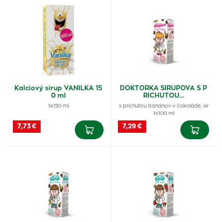
Kalciový sirup VANILKA 15
DOKTORKA SIRUPOVA S P
0 ml
RICHUTOU…
1x150 ml
s príchuťou banánov v čokoláde, sir
1x100 ml
7,73 €
7,29 €