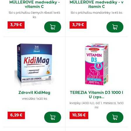
MÜLLEROVE medvedíky -
MÜLLEROVE medvedíky - v
vitamín C
itamín C
tbl s príchuťou čiernych ríbezlí 1x45
tbl s príchuťou mandarínky 1x45 ks
ks
3,79 €
3,79 €
Zdrovit KidiMag
TEREZIA Vitamín D3 1000 I
U (cps…
vrecúška 1x20 ks
kvapky (400 IU), od 1. mesiaca, 1x10
ml
6,29 €
10,36 €