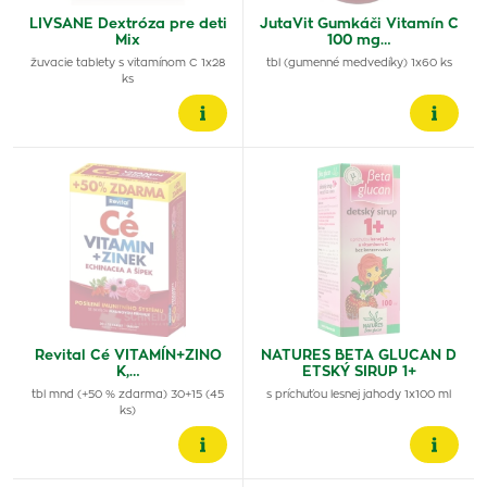
LIVSANE Dextróza pre deti
JutaVit Gumkáči Vitamín C
Mix
100 mg…
žuvacie tablety s vitamínom C 1x28
tbl (gumenné medvedíky) 1x60 ks
ks
Revital Cé VITAMÍN+ZINO
NATURES BETA GLUCAN D
K,…
ETSKÝ SIRUP 1+
tbl mnd (+50 % zdarma) 30+15 (45
s príchuťou lesnej jahody 1x100 ml
ks)