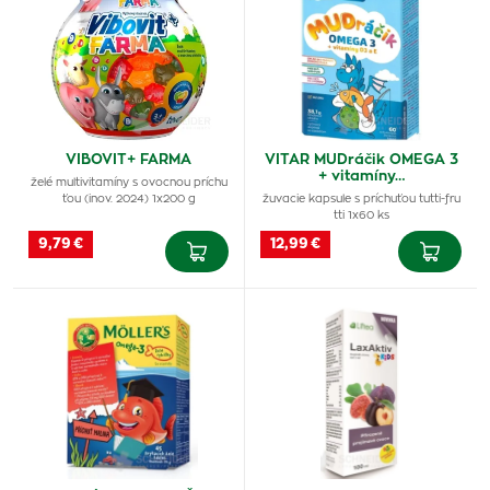
VIBOVIT+ FARMA
VITAR MUDráčik OMEGA 3
+ vitamíny…
želé multivitamíny s ovocnou príchu
ťou (inov. 2024) 1x200 g
žuvacie kapsule s príchuťou tutti-fru
tti 1x60 ks
9,79 €
12,99 €