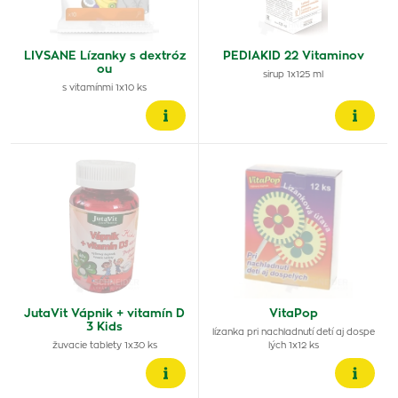
LIVSANE Lízanky s dextróz
PEDIAKID 22 Vitaminov
ou
sirup 1x125 ml
s vitamínmi 1x10 ks
JutaVit Vápnik + vitamín D
VitaPop
3 Kids
lízanka pri nachladnutí detí aj dospe
žuvacie tablety 1x30 ks
lých 1x12 ks