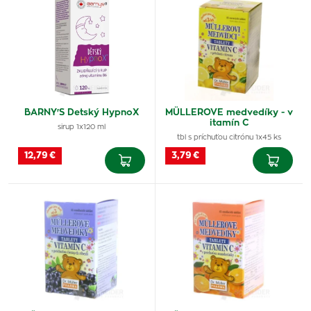
BARNY'S Detský HypnoX
MÜLLEROVE medvedíky - v
itamín C
sirup 1x120 ml
tbl s príchuťou citrónu 1x45 ks
12,79 €
3,79 €