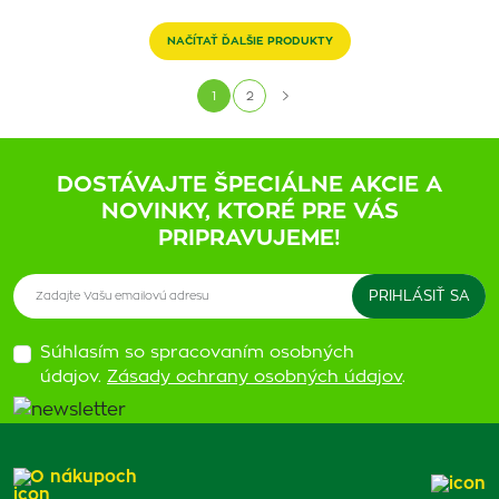
NAČÍTAŤ ĎALŠIE PRODUKTY
1
2
DOSTÁVAJTE ŠPECIÁLNE AKCIE A
NOVINKY, KTORÉ PRE VÁS
PRIPRAVUJEME!
Súhlasím so spracovaním osobných
údajov.
Zásady ochrany osobných údajov
.
O nákupoch