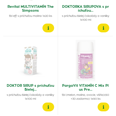
Revital MULTIVITAMÍN The
DOKTORKA SIRUPOVA s pr
Simpsons
íchuťou…
tbl eff s príchuťou malina 1x20 ks
s príchuťou Bielej čokolády a vanilky
1x100 ml
DOKTOR SIRUP s príchuťou
PargaVit VITAMÍN C Mix Pl
Bielej…
us Pre…
s príchuťou Bielej čokolády a vanilky
tbl (melon, malina, ovocie, višňa)(60
1x100 ml
+30 zadarmo) 1x90 ks