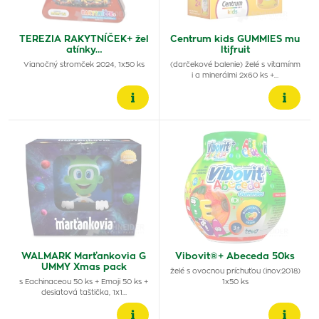
TEREZIA RAKYTNÍČEK+ žel
Centrum kids GUMMIES mu
atínky…
ltifruit
Vianočný stromček 2024, 1x50 ks
(darčekové balenie) želé s vitamínm
i a minerálmi 2x60 ks +…
WALMARK Marťankovia G
Vibovit®+ Abeceda 50ks
UMMY Xmas pack
želé s ovocnou príchuťou (inov.2018)
s Eachinaceou 50 ks + Emoji 50 ks +
1x50 ks
desiatová taštička, 1x1…