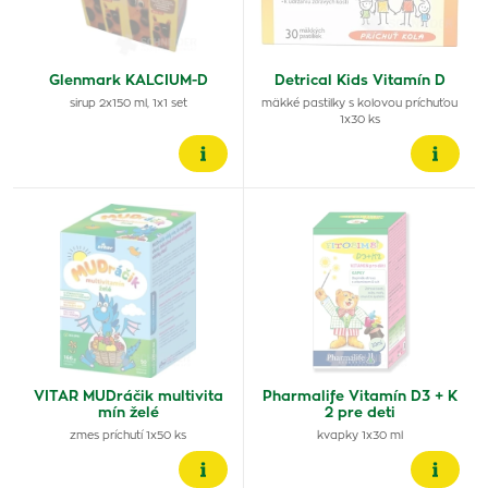
Glenmark KALCIUM-D
Detrical Kids Vitamín D
sirup 2x150 ml, 1x1 set
mäkké pastilky s kolovou príchuťou
1x30 ks
VITAR MUDráčik multivita
Pharmalife Vitamín D3 + K
mín želé
2 pre deti
zmes príchutí 1x50 ks
kvapky 1x30 ml