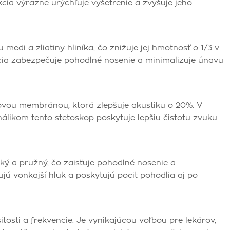
cia výrazne urýchľuje vyšetrenie a zvyšuje jeho
edi a zliatiny hliníka, čo znižuje jej hmotnosť o 1/3 v
cia zabezpečuje pohodlné nosenie a minimalizuje únavu
ovou membránou, ktorá zlepšuje akustiku o 20%. V
likom tento stetoskop poskytuje lepšiu čistotu zvuku
ký a pružný, čo zaisťuje pohodlné nosenie a
lujú vonkajší hluk a poskytujú pocit pohodlia aj po
itosti a frekvencie. Je vynikajúcou voľbou pre lekárov,