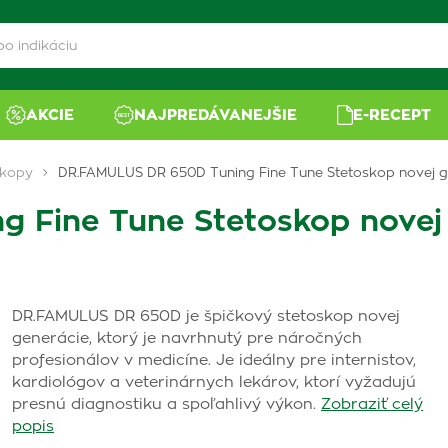
AKCIE
NAJPREDÁVANEJŠIE
E-RECEPT
skopy
DR.FAMULUS DR 650D Tuning Fine Tune Stetoskop novej ge
Fine Tune Stetoskop novej g
DR.FAMULUS DR 650D je špičkový stetoskop novej
generácie, ktorý je navrhnutý pre náročných
profesionálov v medicíne. Je ideálny pre internistov,
kardiológov a veterinárnych lekárov, ktorí vyžadujú
presnú diagnostiku a spoľahlivý výkon.
Zobraziť celý
popis