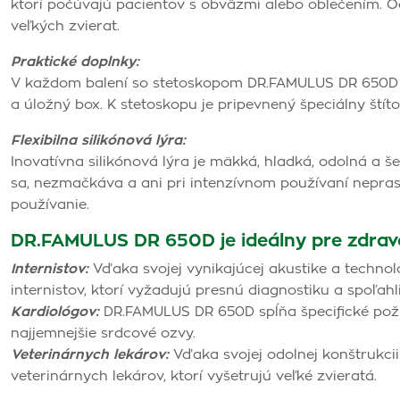
ktorí počúvajú pacientov s obväzmi alebo oblečením. 
veľkých zvierat.
Praktické doplnky:
V každom balení so stetoskopom DR.FAMULUS DR 650D n
a úložný box. K stetoskopu je pripevnený špeciálny štíto
Flexibilna silikónová lýra:
Inovatívna silikónová lýra je mäkká, hladká, odolná a še
sa, nezmačkáva a ani pri intenzívnom používaní nepras
používanie.
DR.FAMULUS DR 650D je ideálny pre zdravo
Internistov:
Vďaka svojej vynikajúcej akustike a technol
internistov, ktorí vyžadujú presnú diagnostiku a spoľah
Kardiológov:
DR.FAMULUS DR 650D spĺňa špecifické poži
najjemnejšie srdcové ozvy.
Veterinárnych lekárov:
Vďaka svojej odolnej konštrukcii 
veterinárnych lekárov, ktorí vyšetrujú veľké zvieratá.