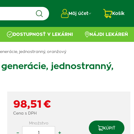
Môj účet
Košík
DOSTUPNOSŤ V LEKÁRNI
NÁJDI LEKÁREŇ
nerácie, jednostranný, oranžový
enerácie, jednostranný,
98,51 €
Cena s DPH
Množstvo
KÚPIŤ
–
+