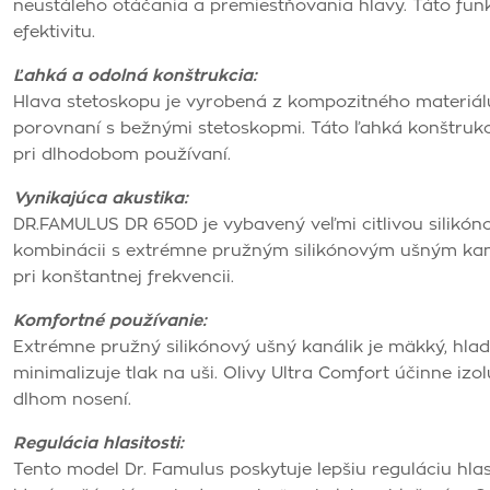
neustáleho otáčania a premiestňovania hlavy. Táto funk
efektivitu.
Ľahká a odolná konštrukcia:
Hlava stetoskopu je vyrobená z kompozitného materiálu m
porovnaní s bežnými stetoskopmi. Táto ľahká konštruk
pri dlhodobom používaní.
Vynikajúca akustika:
DR.FAMULUS DR 650D je vybavený veľmi citlivou silikón
kombinácii s extrémne pružným silikónovým ušným kaná
pri konštantnej frekvencii.
Komfortné používanie:
Extrémne pružný silikónový ušný kanálik je mäkký, hlad
minimalizuje tlak na uši. Olivy Ultra Comfort účinne izo
dlhom nosení.
Regulácia hlasitosti:
Tento model Dr. Famulus poskytuje lepšiu reguláciu hlas