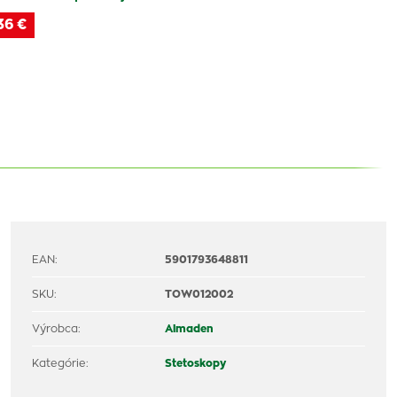
36 €
EAN:
5901793648811
SKU:
TOW012002
Výrobca:
Almaden
Kategórie:
Stetoskopy