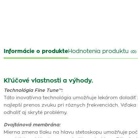
Informácie o produkte
Hodnotenia produktu
(0)
Kľúčové vlastnosti a výhody.
Technológia Fine Tune™:
Táto inovatívna technológia umožňuje lekárom doladiť
najlepší prenos zvuku pri rôznych frekvenciách. Vďaka 
odhaliť aj skryté problémy.
Dvojtónová membrána:
Mierna zmena tlaku na hlavu stetoskopu umožňuje počuť