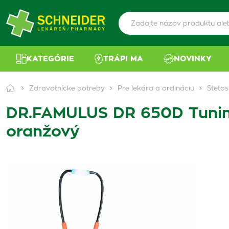
KATEGÓRIE
TRÁPI MA
NOVINKY
Zdravotnícke potreby
Pre lekára a ordináciu
Steto
DR.FAMULUS DR 650D Tuning 
oranžový