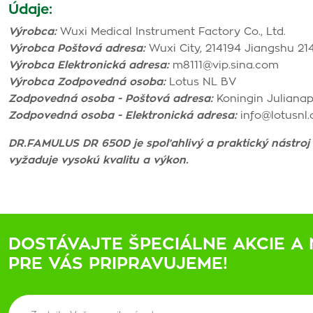
Údaje:
Výrobca:
Wuxi Medical Instrument Factory Co., Ltd.
Výrobca Poštová adresa:
Wuxi City, 214194 Jiangshu 2141
Výrobca Elektronická adresa:
m8111@vip.sina.com
Výrobca Zodpovedná osoba:
Lotus NL BV
Zodpovedná osoba - Poštová adresa:
Koningin Julianap
Zodpovedná osoba - Elektronická adresa:
info@lotusnl
DR.FAMULUS DR 650D je spoľahlivý a praktický nástroj
vyžaduje vysokú kvalitu a výkon.
DOSTÁVAJTE ŠPECIÁLNE AKCIE A 
PRE VÁS PRIPRAVUJEME!