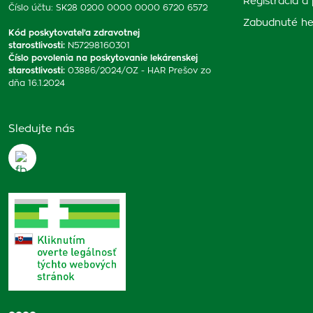
Registrácia a 
Číslo účtu: SK28 0200 0000 0000 6720 6572
Zabudnuté he
Kód poskytovateľa zdravotnej
starostlivosti
:
N57298160301
Číslo povolenia na poskytovanie lekárenskej
starostlivosti
:
03886/2024/OZ - HAR Prešov zo
dňa 16.1.2024
Sledujte nás