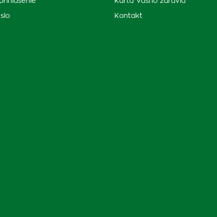
prihlásenie
Karta Vášho zdravia
slo
Kontakt