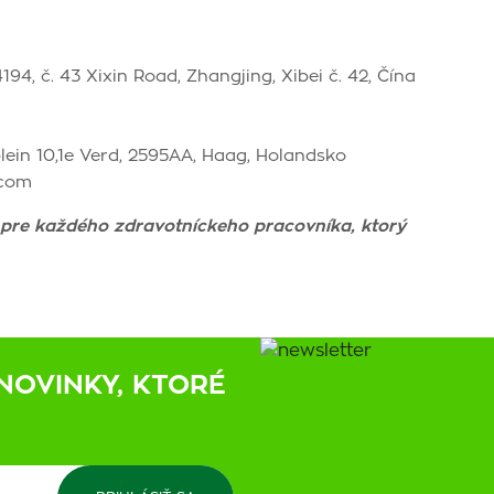
94, č. 43 Xixin Road, Zhangjing, Xibei č. 42, Čína
lein 10,1e Verd, 2595AA, Haag, Holandsko
.com
 pre každého zdravotníckeho pracovníka, ktorý
NOVINKY, KTORÉ