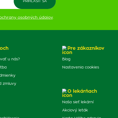
ochrany osobných údajov
.
och
Pre zákazníkov
vať u nás?
Blog
atba
Nastavenia cookies
dmienky
d zmluvy
O lekárňach
Naša sieť lekární
Akciový leták