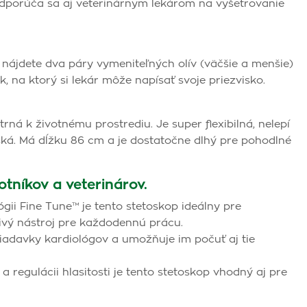
Odporúča sa aj veterinárnym lekárom na vyšetrovanie
ájdete dva páry vymeniteľných olív (väčšie a menšie)
k, na ktorý si lekár môže napísať svoje priezvisko.
trná k životnému prostrediu. Je super flexibilná, nelepí
ká. Má dĺžku 86 cm a je dostatočne dlhý pre pohodlné
tníkov a veterinárov.
ógii Fine Tune™ je tento stetoskop ideálny pre
livý nástroj pre každodennú prácu.
adavky kardiológov a umožňuje im počuť aj tie
a regulácii hlasitosti je tento stetoskop vhodný aj pre