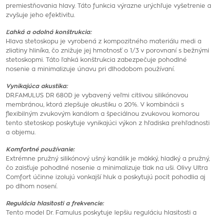
premiestňovania hlavy. Táto funkcia výrazne urýchľuje vyšetrenie a
zvyšuje jeho efektivitu.
Ľahká a odolná konštrukcia:
Hlava stetoskopu je vyrobená z kompozitného materiálu medi a
zliatiny hliníka, čo znižuje jej hmotnosť o 1/3 v porovnaní s bežnými
stetoskopmi. Táto ľahká konštrukcia zabezpečuje pohodlné
nosenie a minimalizuje únavu pri dlhodobom používaní.
Vynikajúca akustika:
DR.FAMULUS DR 680D je vybavený veľmi citlivou silikónovou
membránou, ktorá zlepšuje akustiku o 20%. V kombinácii s
flexibilným zvukovým kanálom a špeciálnou zvukovou komorou
tento stetoskop poskytuje vynikajúci výkon z hľadiska prehľadnosti
a objemu.
Komfortné používanie:
Extrémne pružný silikónový ušný kanálik je mäkký, hladký a pružný,
čo zaisťuje pohodlné nosenie a minimalizuje tlak na uši. Olivy Ultra
Comfort účinne izolujú vonkajší hluk a poskytujú pocit pohodlia aj
po dlhom nosení.
Regulácia hlasitosti a frekvencie:
Tento model Dr. Famulus poskytuje lepšiu reguláciu hlasitosti a