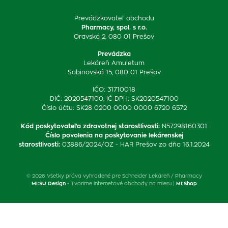
Prevádzkovateľ obchodu
Pharmacy, spol. s r.o.
Oravská 2, 080 01 Prešov
Prevádzka
Lekáreň Amuletum
Sabinovská 15, 080 01 Prešov
IČO: 31710018
DIČ: 2020547100, IČ DPH: SK2020547100
Číslo účtu: SK28 0200 0000 0000 6720 6572
Kód poskytovateľa zdravotnej starostlivosti
:
N57298160301
Číslo povolenia na poskytovanie lekárenskej
starostlivosti
:
03886/2024/OZ - HAR Prešov zo dňa 16.1.2024
© 2026 Všetky práva vyhradené pre Schneider Lekáreň / Pharmacy
MI:SU Design
- Tvoríme internetové obchody na mieru |
MI:Shop