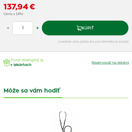
137,94 €
Cena s DPH
–
+
KÚPIŤ
Uvedené ceny platia iba pre internetový predaj
Tovar dostupný aj
Rezervovať na lekárni
v lekárňach
Môže sa vám hodiť