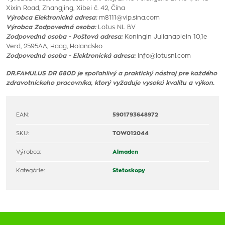
Xixin Road, Zhangjing, Xibei č. 42, Čína
Výrobca Elektronická adresa:
m8111@vip.sina.com
Výrobca Zodpovedná osoba:
Lotus NL BV
Zodpovedná osoba - Poštová adresa:
Koningin Julianaplein 10,1e
Verd, 2595AA, Haag, Holandsko
Zodpovedná osoba - Elektronická adresa:
info@lotusnl.com
DR.FAMULUS DR 680D je spoľahlivý a praktický nástroj pre každého
zdravotníckeho pracovníka, ktorý vyžaduje vysokú kvalitu a výkon.
EAN:
5901793648972
SKU:
TOW012044
Výrobca:
Almaden
Kategórie:
Stetoskopy