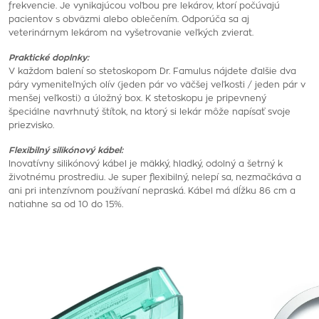
frekvencie. Je vynikajúcou voľbou pre lekárov, ktorí počúvajú
pacientov s obväzmi alebo oblečením. Odporúča sa aj
veterinárnym lekárom na vyšetrovanie veľkých zvierat.
Praktické doplnky:
V každom balení so stetoskopom Dr. Famulus nájdete ďalšie dva
páry vymeniteľných olív (jeden pár vo väčšej veľkosti / jeden pár v
menšej veľkosti) a úložný box. K stetoskopu je pripevnený
špeciálne navrhnutý štítok, na ktorý si lekár môže napísať svoje
priezvisko.
Flexibilný silikónový kábel:
Inovatívny silikónový kábel je mäkký, hladký, odolný a šetrný k
životnému prostrediu. Je super flexibilný, nelepí sa, nezmačkáva a
ani pri intenzívnom používaní nepraská. Kábel má dĺžku 86 cm a
natiahne sa od 10 do 15%.