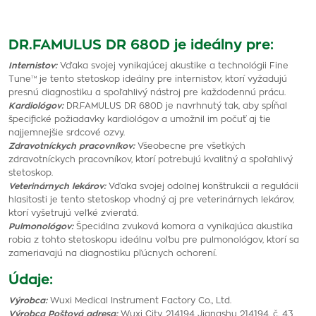
DR.FAMULUS DR 680D je ideálny pre:
Internistov:
Vďaka svojej vynikajúcej akustike a technológii Fine
Tune™ je tento stetoskop ideálny pre internistov, ktorí vyžadujú
presnú diagnostiku a spoľahlivý nástroj pre každodennú prácu.
Kardiológov:
DR.FAMULUS DR 680D je navrhnutý tak, aby spĺňal
špecifické požiadavky kardiológov a umožnil im počuť aj tie
najjemnejšie srdcové ozvy.
Zdravotníckych pracovníkov:
Všeobecne pre všetkých
zdravotníckych pracovníkov, ktorí potrebujú kvalitný a spoľahlivý
stetoskop.
Veterinárnych lekárov:
Vďaka svojej odolnej konštrukcii a regulácii
hlasitosti je tento stetoskop vhodný aj pre veterinárnych lekárov,
ktorí vyšetrujú veľké zvieratá.
Pulmonológov:
Špeciálna zvuková komora a vynikajúca akustika
robia z tohto stetoskopu ideálnu voľbu pre pulmonológov, ktorí sa
zameriavajú na diagnostiku pľúcnych ochorení.
Údaje:
Výrobca:
Wuxi Medical Instrument Factory Co., Ltd.
Výrobca Poštová adresa:
Wuxi City, 214194 Jiangshu 214194, č. 43