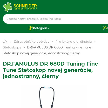
Kategórie
Zdravotnícke potreby
Pre lekára a ordináciu
Stetoskopy
DR.FAMULUS DR 680D Tuning Fine Tune
Stetoskop novej generácie, jednostranný, čierny
DR.FAMULUS DR 680D Tuning Fine
Tune Stetoskop novej generácie,
jednostranný, čierny