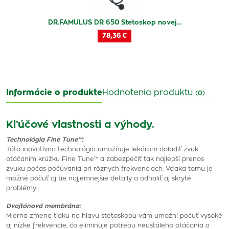
DR.FAMULUS DR 650 Stetoskop novej…
78,36 €
Informácie o produkte
Hodnotenia produktu
(0)
Kľúčové vlastnosti a výhody.
Technológia Fine Tune™:
Táto inovatívna technológia umožňuje lekárom doladiť zvuk
otáčaním krúžku Fine Tune™ a zabezpečiť tak najlepší prenos
zvuku počas počúvania pri rôznych frekvenciách. Vďaka tomu je
možné počuť aj tie najjemnejšie detaily a odhaliť aj skryté
problémy.
Dvojtónová membrána:
Mierna zmena tlaku na hlavu stetoskopu vám umožní počuť vysoké
aj nízke frekvencie, čo eliminuje potrebu neustáleho otáčania a