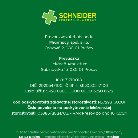
Prevádzkovateľ obchodu
Pharmacy, spol. s r.o.
Oravská 2, 080 01 Prešov
Prevádzka
Lekáreň Amuletum
Sabinovská 15, 080 01 Prešov
IČO: 31710018
DIČ: 2020547100, IČ DPH: SK2020547100
Číslo účtu: SK28 0200 0000 0000 6720 6572
Kód poskytovateľa zdravotnej starostlivosti
:
N57298160301
Číslo povolenia na poskytovanie lekárenskej
starostlivosti
:
03886/2024/OZ - HAR Prešov zo dňa 16.1.2024
© 2026 Všetky práva vyhradené pre Schneider Lekáreň / Pharmacy
MI:SU Design
- Tvoríme internetové obchody na mieru |
MI:Shop