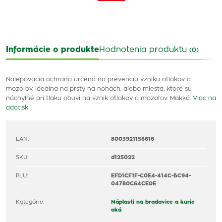
Informácie o produkte
Hodnotenia produktu
(0)
Nalepovacia ochrana určená na prevenciu vzniku otlakov a
mozoľov. Ideálna na prsty na nohách, alebo miesta, ktoré sú
náchylné pri tlaku obuvi na vznik otlakov a mozoľov. Mäkká.
Viac na
adcc.sk
EAN:
8003921158616
SKU:
d125022
PLU:
EFD1CF1F-C0E4-414C-BC94-
04780C64CE0E
Kategórie:
Náplasti na bradavice a kurie
oká