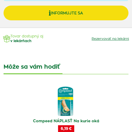
INFORMUJTE SA
Tovar dostupný aj
Rezervovať na lekárni
v lekárňach
Môže sa vám hodiť
Compeed NÁPLASŤ Na kurie oká
6,19 €