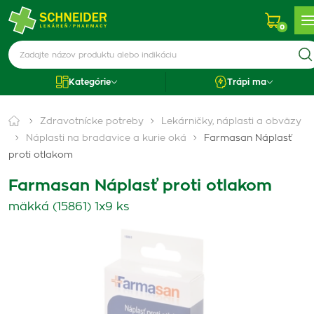
0
Kategórie
Trápi ma
Zdravotnícke potreby
Lekárničky, náplasti a obväzy
Náplasti na bradavice a kurie oká
Farmasan Náplasť
proti otlakom
Farmasan Náplasť proti otlakom
mäkká (15861) 1x9 ks