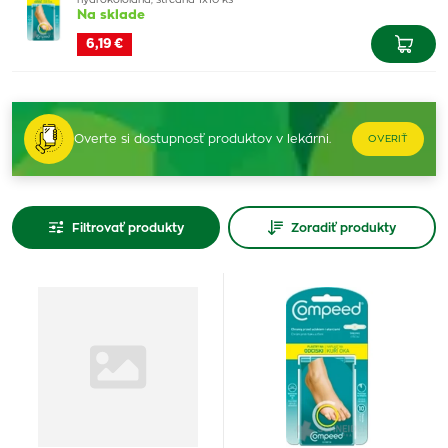
hydrokoloidná, stredná 1x10 ks
Na sklade
6,19 €
Overte si dostupnosť produktov v lekárni.
OVERIŤ
Filtrovať produkty
Zoradiť produkty