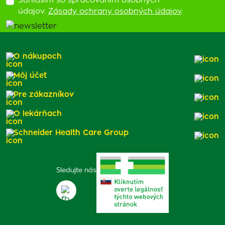
Súhlasím so spracovaním osobných
údajov.
Zásady ochrany osobných údajov
.
O nákupoch
Môj účet
Pre zákazníkov
O lekárňach
Schneider Health Care Group
Sledujte nás