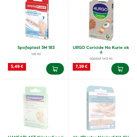
Spofaplast 3M 183
URGO Coricide Na Kurie ok
á
1x6 ks
náplasť 1x12 ks
5,49 €
7,29 €