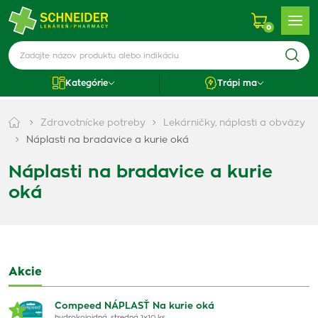
0
Kategórie
Trápi ma
Zdravotnícke potreby
Lekárničky, náplasti a obväzy
Náplasti na bradavice a kurie oká
Náplasti na bradavice a kurie
oká
Akcie
Compeed NÁPLASŤ Na kurie oká
1