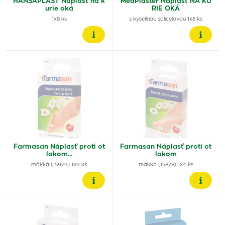
HANSAPLAST Náplasť na k
MedPlaster Náplasť NA KU
urie oká
RIE OKÁ
1x8 ks
s kyselinou salicylovou 1x8 ks
Farmasan Náplasť proti ot
Farmasan Náplasť proti ot
lakom…
lakom
mäkká (15929) 1x9 ks
mäkká (15878) 1x4 ks