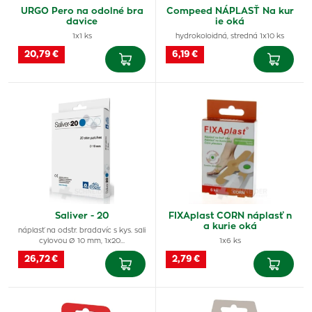
URGO Pero na odolné bra
Compeed NÁPLASŤ Na kur
davice
ie oká
1x1 ks
hydrokoloidná, stredná 1x10 ks
20,79 €
6,19 €
Saliver - 20
FIXAplast CORN náplasť n
a kurie oká
náplasť na odstr. bradavíc s kys. sali
cylovou Ø 10 mm, 1x20…
1x6 ks
26,72 €
2,79 €