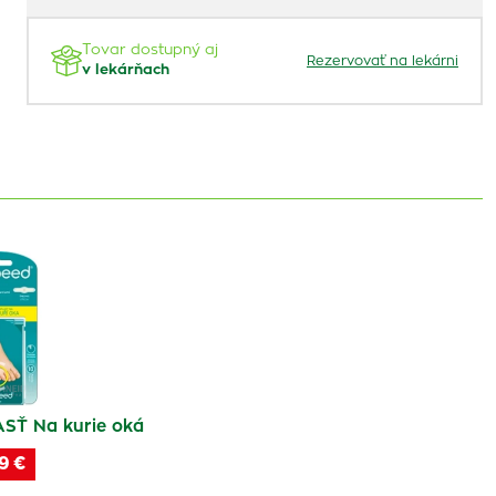
Tovar dostupný aj
Rezervovať na lekárni
v lekárňach
Ť Na kurie oká
9 €