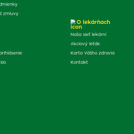
dmienky
d zmluvy
O lekárňach
Naša sieť lekární
Akciový leták
prihlásenie
Karta Vášho zdravia
slo
Kontakt