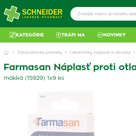
KATEGÓRIE
TRÁPI MA
NOVINKY
Zdravotnícke potreby
Lekárničky, náplasti a obväzy
Farmasan Náplasť proti otl
mäkká (15929) 1x9 ks