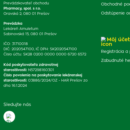
Prevádzkovateľ obchodu
Obchodné po
Pharmacy, spol. s r.o.
Odstúpenie o
Oravská 2, 080 01 Prešov
Prevádzka
Lekáreň Amuletum
Sabinovská 15, 080 01 Prešov
Môj účet
IČO: 31710018
DIČ: 2020547100, IČ DPH: SK2020547100
Registrácia a 
Číslo účtu: SK28 0200 0000 0000 6720 6572
Zabudnuté he
Kód poskytovateľa zdravotnej
starostlivosti
:
N57298160301
Číslo povolenia na poskytovanie lekárenskej
starostlivosti
:
03886/2024/OZ - HAR Prešov zo
dňa 16.1.2024
Sledujte nás