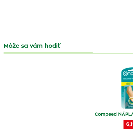
Môže sa vám hodiť
Compeed NÁPLAS
6,1