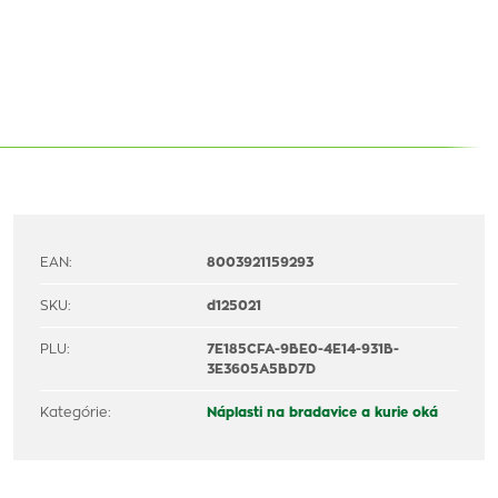
EAN:
8003921159293
SKU:
d125021
PLU:
7E185CFA-9BE0-4E14-931B-
3E3605A5BD7D
Kategórie:
Náplasti na bradavice a kurie oká