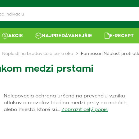
AKCIE
NAJPREDÁVANEJŠIE
E-RECEPT
Náplasti na bradavice a kurie oká
Farmasan Náplasť proti ot
akom medzi prstami
Nalepovacia ochrana určená na prevenciu vzniku
otlakov a mozoľov. Ideálna medzi prsty na nohách,
alebo miesta, ktoré sú…
Zobraziť celý popis