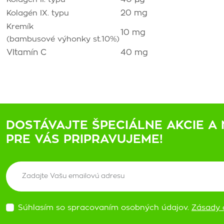
20 mg
Kolagén IX. typu
Kremík
10 mg
(bambusové výhonky st.10%)
VItamín C
40 mg
DOSTÁVAJTE ŠPECIÁLNE AKCIE A 
PRE VÁS PRIPRAVUJEME!
Súhlasím so spracovaním osobných údajov.
Zásady 