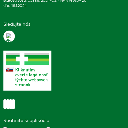
starostlivosti
:
03886/2024/OZ - HAR Prešov zo
dňa 16.1.2024
Sledujte nás
Stiahnite si aplikáciu