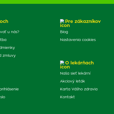
och
Pre zákazníkov
vať u nás?
Blog
atba
Nastavenia cookies
dmienky
d zmluvy
O lekárňach
Naša sieť lekární
Akciový leták
prihlásenie
Karta Vášho zdravia
slo
Kontakt