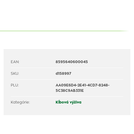
EAN:
8595640600045
SKU:
d158997
PLU:
AA09E6D4-2E41-4CD7-8248-
5C38C9AB331E
Kategórie:
Kĺbová výživa