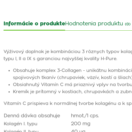
Informácie o produkte
Hodnotenia produktu
(0)
Výživový doplnok je kombináciou 3 rôznych typov kolag
typu I, II a IX s garanciou najvyššej kvality H-Pure.
Obsahuje komplex 3-Collagen - unikátnu kombináciu 
spojivových tkanív (chrupaviek, väzív, kostí a šliach)
Obsiahnutý Vitamín C má priaznivý vplyv na tvorbu
Kremík je prítomný v kostiach, chrupavkách a zubne
Vitamín C prispieva k normálnej tvorbe kolagénu a k sprá
Denná dávka obsahuje
hmot./1 cps.
200 mg
Kolagén I. typu
40 µg
Kolagén II. typu