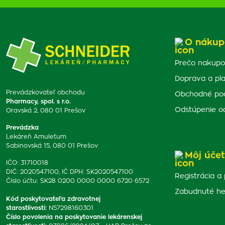
O nákup
Prečo nakupo
Doprava a pl
Prevádzkovateľ obchodu
Obchodné po
Pharmacy, spol. s r.o.
Odstúpenie o
Oravská 2, 080 01 Prešov
Prevádzka
Lekáreň Amuletum
Sabinovská 15, 080 01 Prešov
Môj účet
IČO: 31710018
DIČ: 2020547100, IČ DPH: SK2020547100
Registrácia a 
Číslo účtu: SK28 0200 0000 0000 6720 6572
Zabudnuté he
Kód poskytovateľa zdravotnej
starostlivosti
:
N57298160301
Číslo povolenia na poskytovanie lekárenskej