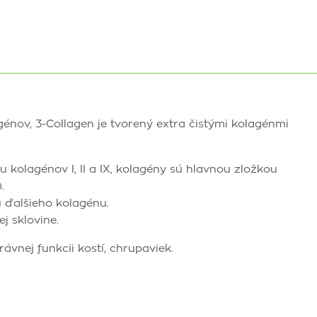
énov, 3-Collagen je tvorený extra čistými kolagénmi
kolagénov I, II a IX, kolagény sú hlavnou zložkou
.
 ďalšieho kolagénu.
j sklovine.
vnej funkcii kostí, chrupa­viek.