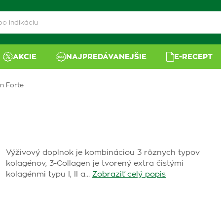
AKCIE
NAJPREDÁVANEJŠIE
E-RECEPT
n Forte
Výživový doplnok je kombináciou 3 rôznych typov
kolagénov, 3-Collagen je tvorený extra čistými
kolagénmi typu I, II a…
Zobraziť celý popis