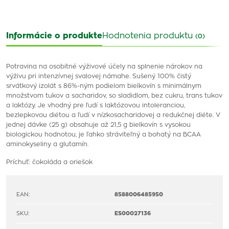
Informácie o produkte
Hodnotenia produktu
(0)
Potravina na osobitné výživové účely na splnenie nárokov na
výživu pri intenzívnej svalovej námahe. Sušený 100% čistý
srvátkový izolát s 86%-ným podielom bielkovín s minimálnym
množstvom tukov a sacharidov, so sladidlom, bez cukru, trans tukov
a laktózy. Je vhodný pre ľudí s laktózovou intoleranciou,
bezlepkovou diétou a ľudí v nízkosacharidovej a redukčnej diéte. V
jednej dávke (25 g) obsahuje až 21,5 g bielkovín s vysokou
biologickou hodnotou, je ľahko stráviteľný a bohatý na BCAA
aminokyseliny a glutamín.
Príchuť: čokoláda a oriešok
EAN:
8588006485950
SKU:
ES00027136