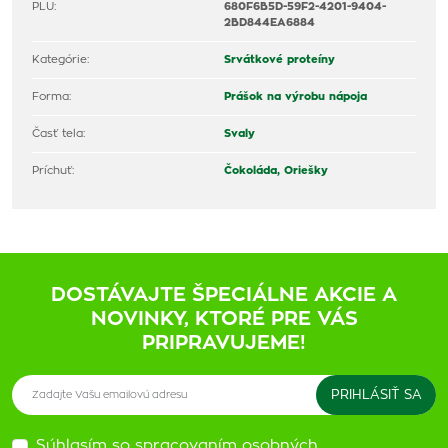
PLU:
680F6B5D-59F2-4201-9404-
2BD844EA6884
Kategórie:
Srvátkové proteíny
Forma:
Prášok na výrobu nápoja
Časť tela:
Svaly
Príchuť:
Čokoláda,
Oriešky
DOSTÁVAJTE ŠPECIÁLNE AKCIE A
NOVINKY, KTORÉ PRE VÁS
PRIPRAVUJEME!
Súhlasím so spracovaním osobných