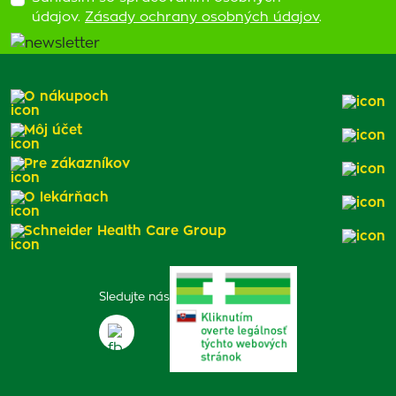
údajov.
Zásady ochrany osobných údajov
.
O nákupoch
Môj účet
Pre zákazníkov
O lekárňach
Schneider Health Care Group
Sledujte nás