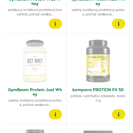
hey
ey
práškový srvátkový proteínový kon
sušený srvátkový proteínový prášo
centrát, príchuť vanilka,…
k, príchuť vanilková…
GymBeam Proteín Just Wh
kompava PROTEIN Fit 50
ey
prášok, s príchuťou čokoláda, 1x200
sušený srvátkový proteínový prášo
0 g
k, príchuť vanilková…