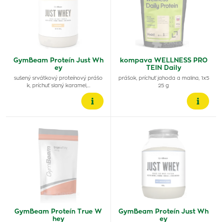
GymBeam Proteín Just Wh
kompava WELLNESS PRO
ey
TEIN Daily
sušený srvátkový proteínový prášo
prášok, príchuť jahoda a malina, 1x5
k, príchuť slaný karamel,…
25 g
GymBeam Proteín True W
GymBeam Proteín Just Wh
hey
ey