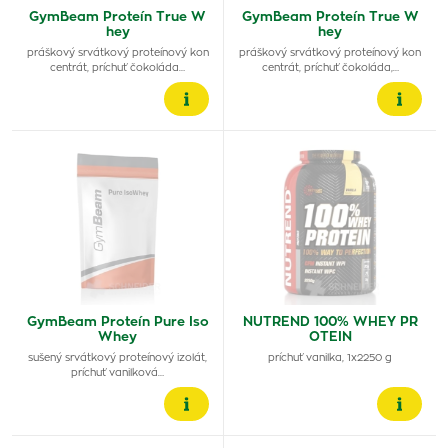
GymBeam Proteín True W
GymBeam Proteín True W
hey
hey
práškový srvátkový proteínový kon
práškový srvátkový proteínový kon
centrát, príchuť čokoláda…
centrát, príchuť čokoláda,…
GymBeam Proteín Pure Iso
NUTREND 100% WHEY PR
Whey
OTEIN
sušený srvátkový proteínový izolát,
príchuť vanilka, 1x2250 g
príchuť vanilková…