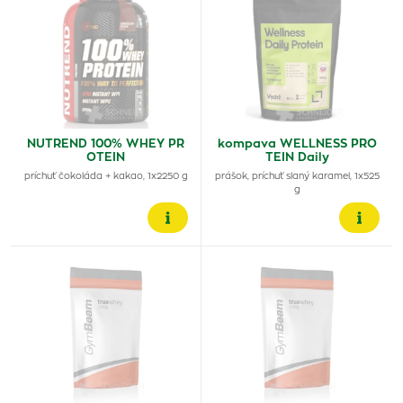
NUTREND 100% WHEY PR
kompava WELLNESS PRO
OTEIN
TEIN Daily
príchuť čokoláda + kakao, 1x2250 g
prášok, príchuť slaný karamel, 1x525
g