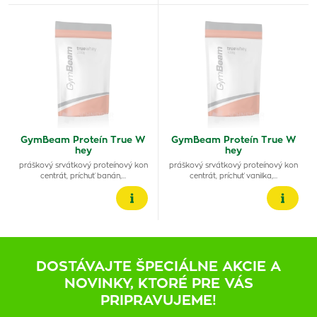
GymBeam Proteín True W
GymBeam Proteín True W
hey
hey
práškový srvátkový proteínový kon
práškový srvátkový proteínový kon
centrát, príchuť banán,…
centrát, príchuť vanilka,…
DOSTÁVAJTE ŠPECIÁLNE AKCIE A
NOVINKY, KTORÉ PRE VÁS
PRIPRAVUJEME!