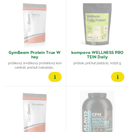
GymBeam Proteín True W
kompava WELLNESS PRO
hey
TEIN Daily
práškový srvátkový proteínový kon
prášok, príchuť pistácia, 1x525 g
centrát, príchuť čokoláda…