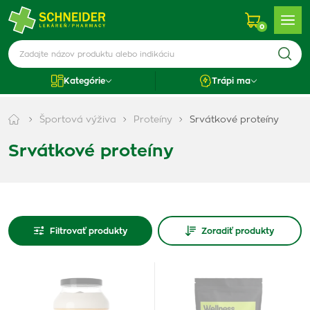
0
Kategórie
Trápi ma
Športová výživa
Proteíny
Srvátkové proteíny
Srvátkové proteíny
Filtrovať produkty
Zoradiť produkty