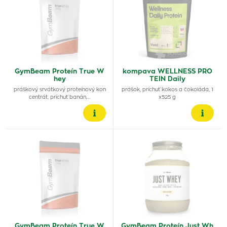
GymBeam Proteín True W
kompava WELLNESS PRO
hey
TEIN Daily
práškový srvátkový proteínový kon
prášok, príchuť kokos a čokoláda, 1
centrát, príchuť banán,…
x525 g
GymBeam Proteín True W
GymBeam Proteín Just Wh