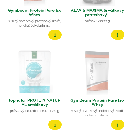
GymBeam Proteín Pure Iso
ALAVIS MAXIMA Srvátkový
Whey
proteínový…
sušený srvátkový proteínový izolát,
prášok 1x2200 g
príchuť čokoláda a…
topnatur PROTEÍN NATUR
GymBeam Proteín Pure Iso
AL srvátkový
Whey
práškový, neutrálna chuť, 1x180 g
sušený srvátkový proteínový izolát,
príchuť vanilková…