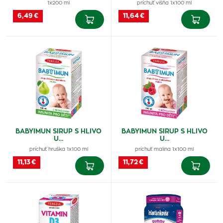
1x200 ml
príchuť višňa 1x100 ml
6,49 €
11,64 €
BABYIMUN SIRUP S HLIVO
BABYIMUN SIRUP S HLIVO
U…
U…
príchuť hruška 1x100 ml
príchuť malina 1x100 ml
11,13 €
11,72 €