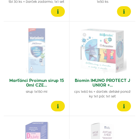
tbl 30 ks + Darček zadarmo, 1x1 set
1x50 ks
Marťánci Proimun sirup 15
Biomin IMUNO PROTECT J
0ml CZE…
UNIOR +…
sirup 1x150 ml
cps 1x60 ks + darček: detské ponož
ky 1x1 pár, 1x1 set