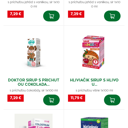
s príchuťou jahôd s vanilkou, sir 1x10
s príchuťou jahôd s vanilkou, sir 1x10
0 ml
0 ml
7,29 €
7,29 €
DOKTOR SIRUP S PRICHUT
HLIVIAČIK SIRUP S HLIVO
OU COKOLADA…
U…
s príchuťou čokolády, sir 1x100 ml
s príchuťou višne 1x100 ml
7,29 €
11,79 €