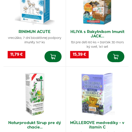
RINIMUN ACUTE
HLIVA s Rakytníkom Imunit
JACK…
vrecúška, 7 dní bioaktívnej podpory
imunity 1x7 ks
tbl pre deti 60 ks + Darček 3D mors
ký svet, 1x1 set
11,79 €
15,39 €
Naturprodukt Sirup pre dý
MÜLLEROVE medvedíky - v
chacie…
itamín C