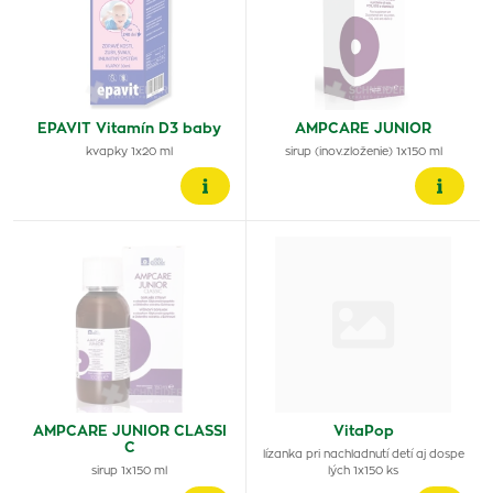
EPAVIT Vitamín D3 baby
AMPCARE JUNIOR
kvapky 1x20 ml
sirup (inov.zloženie) 1x150 ml
AMPCARE JUNIOR CLASSI
VitaPop
C
lízanka pri nachladnutí detí aj dospe
sirup 1x150 ml
lých 1x150 ks