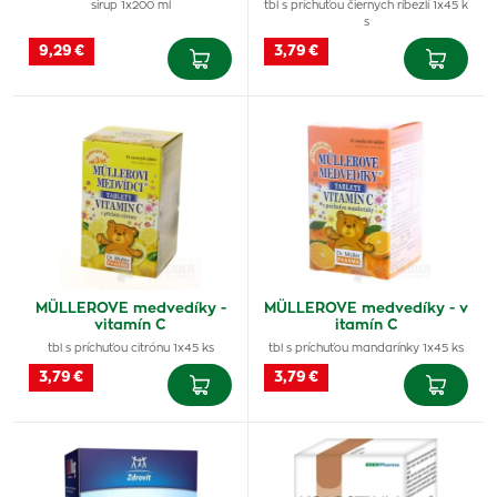
sirup 1x200 ml
tbl s príchuťou čiernych ríbezlí 1x45 k
s
9,29 €
3,79 €
MÜLLEROVE medvedíky -
MÜLLEROVE medvedíky - v
vitamín C
itamín C
tbl s príchuťou citrónu 1x45 ks
tbl s príchuťou mandarínky 1x45 ks
3,79 €
3,79 €