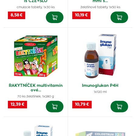
ls CZE+SLO
mmi s…
cmulacie tablety, 1x30 ks
želatínové tablety 1x50 ks
8,58 €
10,19 €
RAKYTNÍČEK multivitamín
Imunoglukan P4H
ové…
1x120 ml
70 ks želatíniek, 1x280 g
12,39 €
10,79 €