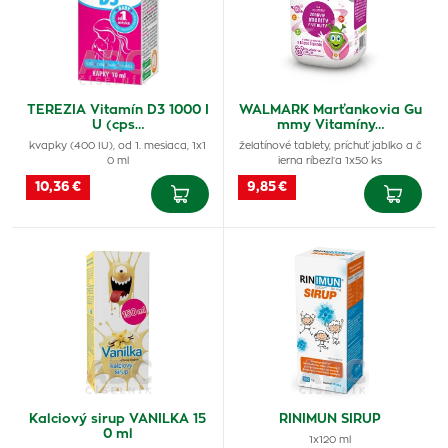
TEREZIA Vitamín D3 1000 I
WALMARK Marťankovia Gu
U (cps…
mmy Vitamíny…
kvapky (400 IU), od 1. mesiaca, 1x1
želatínové tablety, príchuť jablko a č
0 ml
ierna ríbezľa 1x50 ks
10,36 €
9,85 €
Kalciový sirup VANILKA 15
RINIMUN SIRUP
0 ml
1x120 ml