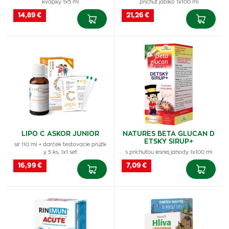
kvapky 1x5 ml
príchuť jablko 1x100 ml
14,89 €
21,26 €
LIPO C ASKOR JUNIOR
NATURES BETA GLUCAN D
ETSKY SIRUP+
sir 110 ml + darček testovacie prúžk
y 5 ks, 1x1 set
s príchuťou lesnej jahody 1x100 ml
16,99 €
7,09 €