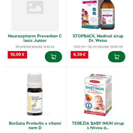
Neuraxpharm Preventan C
STOPBACIL Medical sirup
lasic Junior
Dr. Weiss
tbl príchuť jahoda 1x30 ks
(100 ml + 50 ml navyše) 1x150 ml
10,09 €
6,59 €
BioGaia Protectis s vitamí
TEREZIA BABY IMUN sirup
nom D
s hlivou a…