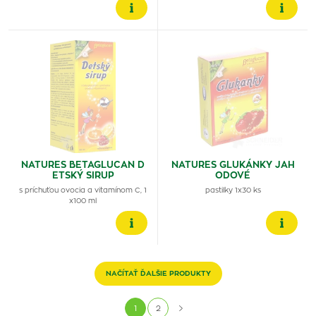
NATURES BETAGLUCAN D
NATURES GLUKÁNKY JAH
ETSKÝ SIRUP
ODOVÉ
s príchuťou ovocia a vitamínom C, 1
pastilky 1x30 ks
x100 ml
NAČÍTAŤ ĎALŠIE PRODUKTY
1
2