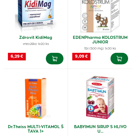
Zdrovit KidiMag
EDENPharma KOLOSTRUM
JUNIOR
vrecúška 1x20 ks
tbl (500 mg) 1x30 ks
6,29 €
9,09 €
Dr.Theiss MULTI-VITAMOL Š
BABYIMUN SIRUP S HLIVO
ŤAVA 1+
U…