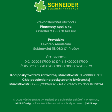
Prevádzkovateľ obchodu
Pharmacy, spol. s r.o.
Oravská 2, 080 01 Prešov
Prevádzka
Lekáreň Amuletum
Sabinovská 15, 080 01 Prešov
IČO: 31710018
DIČ: 2020547100, IČ DPH: SK2020547100
Číslo účtu: SK28 0200 0000 0000 6720 6572
Kód poskytovateľa zdravotnej starostlivosti
:
N57298160301
Číslo povolenia na poskytovanie lekárenskej
starostlivosti
:
03886/2024/OZ - HAR Prešov zo dňa 16.1.2024
© 2026 Všetky práva vyhradené pre Schneider Lekáreň / Pharmacy
MI:SU Design
- Tvoríme internetové obchody na mieru |
MI:Shop