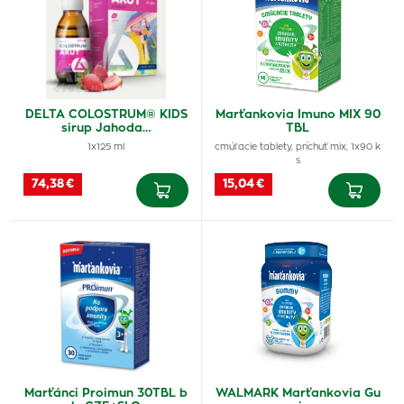
DELTA COLOSTRUM® KIDS
Marťankovia Imuno MIX 90
sirup Jahoda…
TBL
1x125 ml
cmúľacie tablety, príchuť mix, 1x90 k
s
74,38 €
15,04 €
Marťánci Proimun 30TBL b
WALMARK Marťankovia Gu