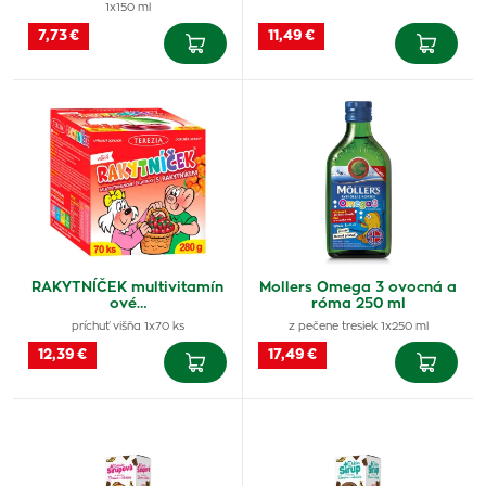
1x150 ml
7,73 €
11,49 €
RAKYTNÍČEK multivitamín
Mollers Omega 3 ovocná a
ové…
róma 250 ml
príchuť višňa 1x70 ks
z pečene tresiek 1x250 ml
12,39 €
17,49 €