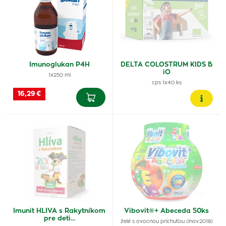
Imunoglukan P4H
DELTA COLOSTRUM KIDS B
iO
1x250 ml
cps 1x40 ks
16,29 €
Imunit HLIVA s Rakytníkom
Vibovit®+ Abeceda 50ks
pre deti…
želé s ovocnou príchuťou (inov.2018)