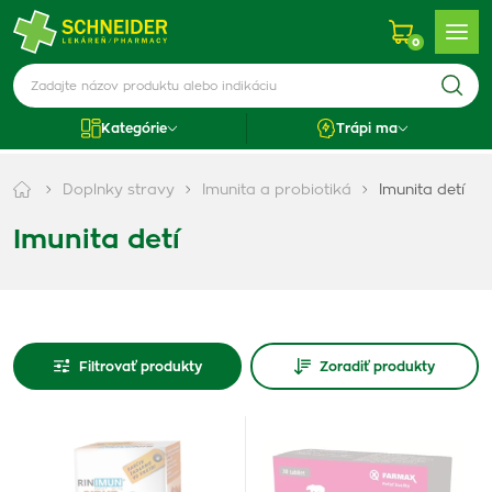
0
Kategórie
Trápi ma
Doplnky stravy
Imunita a probiotiká
Imunita detí
Imunita detí
Filtrovať produkty
Zoradiť produkty