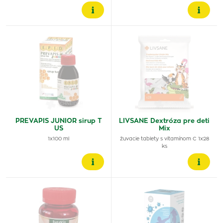
PREVAPIS JUNIOR sirup T
LIVSANE Dextróza pre deti
US
Mix
1x100 ml
žuvacie tablety s vitamínom C 1x28
ks