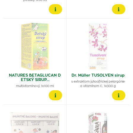
pastilky 1x30 ks
NATURES BETAGLUCAN D
Dr. Müller TUSOLVEN sirup
ETSKÝ SIRUP…
s extraktom juhoafrickej pelargónie
multivitamínový, 1x100 ml
a vitamínom C, 1x300 g