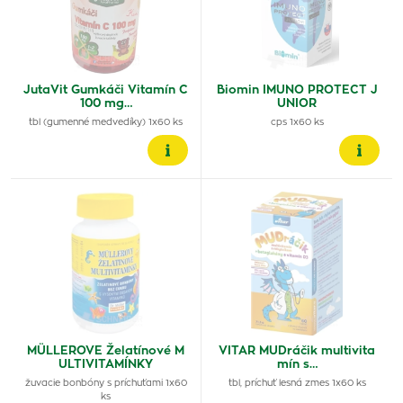
JutaVit Gumkáči Vitamín C
Biomin IMUNO PROTECT J
100 mg…
UNIOR
tbl (gumenné medvedíky) 1x60 ks
cps 1x60 ks
MÜLLEROVE Želatínové M
VITAR MUDráčik multivita
ULTIVITAMÍNKY
mín s…
žuvacie bonbóny s príchuťami 1x60
tbl, príchuť lesná zmes 1x60 ks
ks