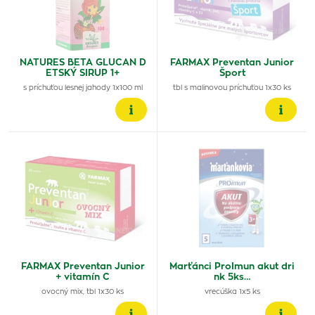
NATURES BETA GLUCAN D
FARMAX Preventan Junior
ETSKÝ SIRUP 1+
Šport
s príchuťou lesnej jahody 1x100 ml
tbl s malinovou príchuťou 1x30 ks
FARMAX Preventan Junior
Marťánci ProImun akut dri
+ vitamín C
nk 5ks…
ovocný mix, tbl 1x30 ks
vrecúška 1x5 ks