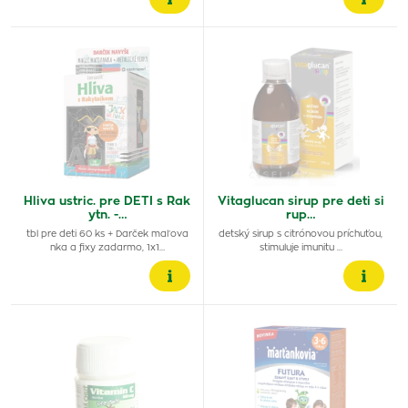
Hliva ustric. pre DETI s Rak
Vitaglucan sirup pre deti si
ytn. -…
rup…
tbl pre deti 60 ks + Darček maľova
detský sirup s citrónovou príchuťou,
nka a fixy zadarmo, 1x1…
stimuluje imunitu …