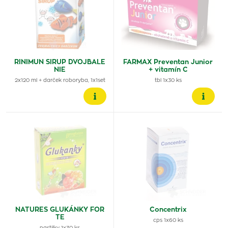
RINIMUN SIRUP DVOJBALE
FARMAX Preventan Junior
NIE
+ vitamín C
2x120 ml + darček roboryba, 1x1set
tbl 1x30 ks
NATURES GLUKÁNKY FOR
Concentrix
TE
cps 1x60 ks