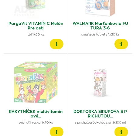
PargaVit VITAMÍN C Melón
WALMARK Marťankovia FU
Pre deti
TURA 3-6
tbl 1x60 ks
cmúľacie tablety 1x30 ks
RAKYTNÍČEK multivitamín
DOKTORKA SIRUPOVA S P
ové…
RICHUTOU…
príchuť hruška 1x70 ks
s príchuťou čokolády, sir 1x100 ml