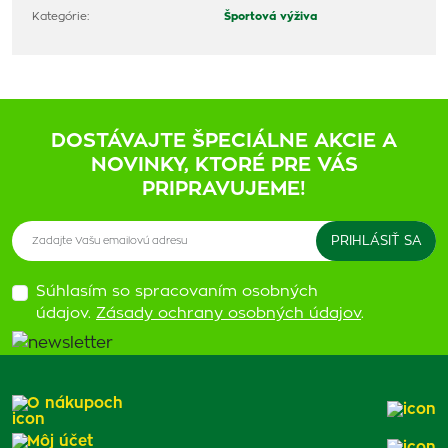
Kategórie:
Športová výživa
DOSTÁVAJTE ŠPECIÁLNE AKCIE A
NOVINKY, KTORÉ PRE VÁS
PRIPRAVUJEME!
Súhlasím so spracovaním osobných
údajov.
Zásady ochrany osobných údajov
.
O nákupoch
Môj účet