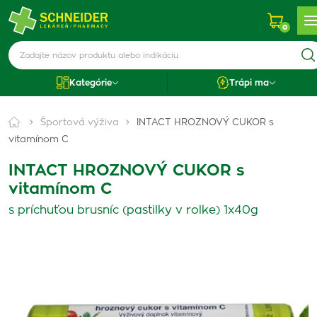
0
Kategórie
Trápi ma
Športová výživa
INTACT HROZNOVÝ CUKOR s
vitamínom C
INTACT HROZNOVÝ CUKOR s
vitamínom C
s príchuťou brusníc (pastilky v rolke) 1x40g