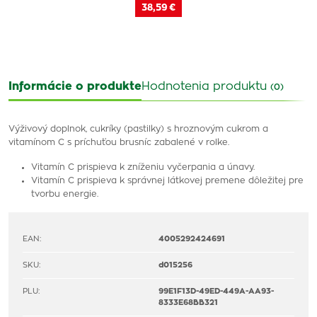
38,59 €
Informácie o produkte
Hodnotenia produktu
(0)
Výživový doplnok, cukríky (pastilky) s hroznovým cukrom a
vitamínom C s príchuťou brusníc zabalené v rolke.
Vitamín C prispieva k zníženiu vyčerpania a únavy.
Vitamín C prispieva k správnej látkovej premene dôležitej pre
tvorbu energie.
EAN:
4005292424691
SKU:
d015256
PLU:
99E1F13D-49ED-449A-AA93-
8333E68BB321