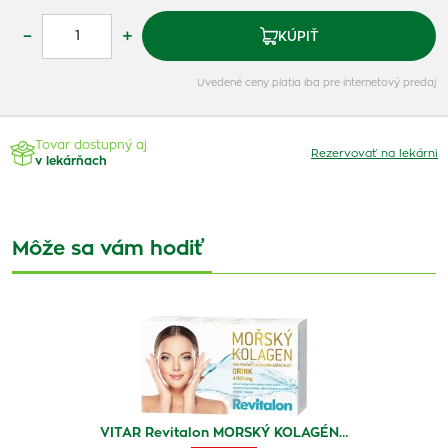
–
+
KÚPIŤ
Uvedené ceny platia iba pre internetový predaj
Tovar dostupný aj
Rezervovať na lekárni
v lekárňach
Môže sa vám hodiť
VITAR Revitalon MORSKÝ KOLAGÉN…