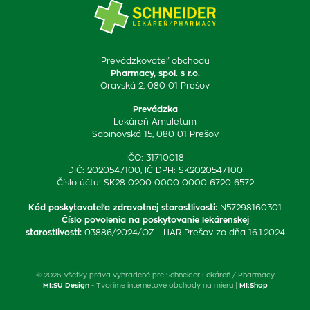
Prevádzkovateľ obchodu
Pharmacy, spol. s r.o.
Oravská 2, 080 01 Prešov
Prevádzka
Lekáreň Amuletum
Sabinovská 15, 080 01 Prešov
IČO: 31710018
DIČ: 2020547100, IČ DPH: SK2020547100
Číslo účtu: SK28 0200 0000 0000 6720 6572
Kód poskytovateľa zdravotnej starostlivosti
:
N57298160301
Číslo povolenia na poskytovanie lekárenskej
starostlivosti
:
03886/2024/OZ - HAR Prešov zo dňa 16.1.2024
© 2026 Všetky práva vyhradené pre Schneider Lekáreň / Pharmacy
MI:SU Design
- Tvoríme internetové obchody na mieru |
MI:Shop