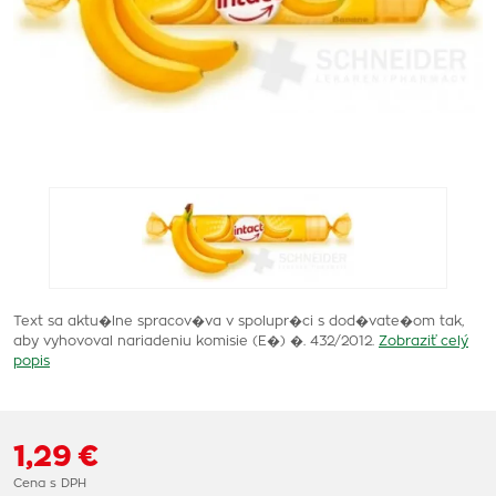
Text sa aktu�lne spracov�va v spolupr�ci s dod�vate�om tak,
aby vyhovoval nariadeniu komisie (E�) �. 432/2012.
Zobraziť celý
popis
1,29 €
Cena s DPH