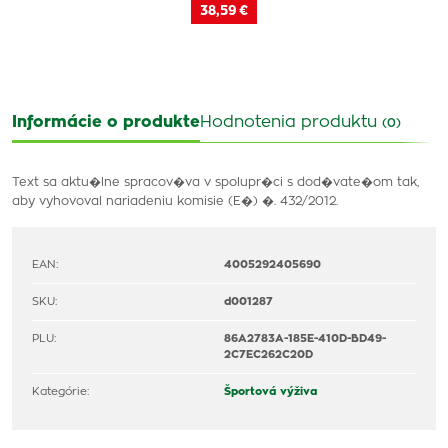
38,59 €
Informácie o produkte
Hodnotenia produktu
(0)
Text sa aktu�lne spracov�va v spolupr�ci s dod�vate�om tak,
aby vyhovoval nariadeniu komisie (E�) �. 432/2012.
EAN:
4005292405690
SKU:
d001287
PLU:
86A2783A-185E-410D-BD49-
2C7EC262C20D
Kategórie:
Športová výživa