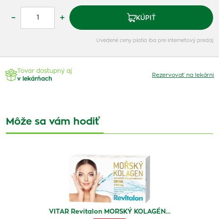
–
+
KÚPIŤ
Uvedené ceny platia iba pre internetový predaj
Tovar dostupný aj
Rezervovať na lekárni
v lekárňach
Môže sa vám hodiť
VITAR Revitalon MORSKÝ KOLAGÉN…