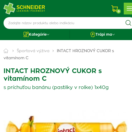
0
Kategórie
Trápi ma
Športová výživa
INTACT HROZNOVÝ CUKOR s
vitamínom C
INTACT HROZNOVÝ CUKOR s
vitamínom C
s príchuťou banánu (pastilky v rolke) 1x40g