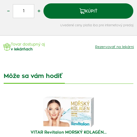
–
+
KÚPIŤ
Uvedené ceny platia iba pre internetový predaj
Tovar dostupný aj
Rezervovať na lekárni
v lekárňach
Môže sa vám hodiť
VITAR Revitalon MORSKÝ KOLAGÉN…