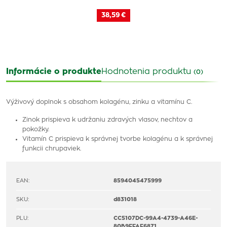
38,59 €
Informácie o produkte
Hodnotenia produktu
(0)
Výživový doplnok s obsahom kolagénu, zinku a vitamínu C.
Zinok prispieva k udržaniu zdravých vlasov, nechtov a
pokožky.
Vitamín C prispieva k správnej tvorbe kolagénu a k správnej
funkcii chrupaviek.
EAN:
8594045475999
SKU:
d831018
PLU:
CC5107DC-99A4-4739-A46E-
80B9FFAF6871