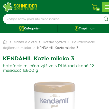
0
Kategórie
Trápi ma
Matka a dieťa
Detská výživa
Pokračovacie
dojčenské mlieka
KENDAMIL Kozie mlieko 3
KENDAMIL Kozie mlieko 3
batoľacia mliečna výživa s DHA (od ukonč. 12.
mesiaca) 1x800 g