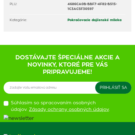
PLU:
4686CA0B-BBF7-4F82-B515-
1C3AC5F30597
Kategórie:
Pokračovacie dojčenské mlieka
DOSTÁVAJTE ŠPECIÁLNE AKCIE A
NOVINKY, KTORÉ PRE VÁS
PRIPRAVUJEME!
Súhlasím so spracovaním osobných
údajov.
Zásady ochrany osobných údajov
.