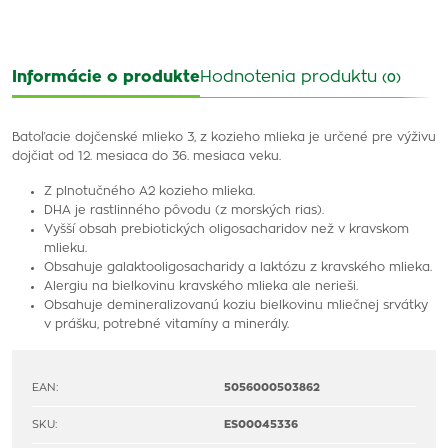
Informácie o produkte
Hodnotenia produktu
(0)
Batoľacie dojčenské mlieko 3, z kozieho mlieka je určené pre výživu
dojčiat od 12. mesiaca do 36. mesiaca veku.
Z plnotučného A2 kozieho mlieka.
DHA je rastlinného pôvodu (z morských rias).
Vyšší obsah prebiotických oligosacharidov než v kravskom
mlieku.
Obsahuje galaktooligosacharidy a laktózu z kravského mlieka.
Alergiu na bielkovinu kravského mlieka ale nerieši.
Obsahuje demineralizovanú koziu bielkovinu mliečnej srvátky
v prášku, potrebné vitamíny a minerály.
EAN:
5056000503862
SKU:
ES00045336