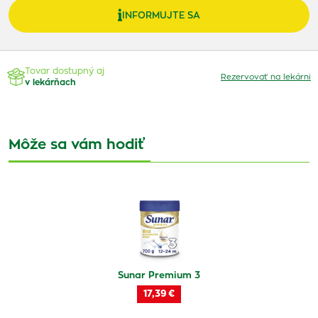
INFORMUJTE SA
Tovar dostupný aj
Rezervovať na lekárni
v lekárňach
Môže sa vám hodiť
Sunar Premium 3
17,39 €