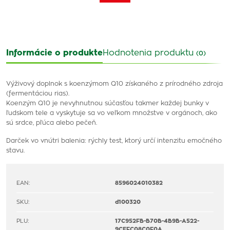
Informácie o produkte
Hodnotenia produktu
(0)
Výživový doplnok s koenzýmom Q10 získaného z prírodného zdroja
(fermentáciou rias).
Koenzým Q10 je nevyhnutnou súčasťou takmer každej bunky v
ľudskom tele a vyskytuje sa vo veľkom množstve v orgánoch, ako
sú srdce, pľúca alebo pečeň.
Darček vo vnútri balenia: rýchly test, ktorý určí intenzitu emočného
stavu.
EAN:
8596024010382
SKU:
d100320
PLU:
17C952FB-B70B-4B9B-A522-
9CEFC08C0F0A