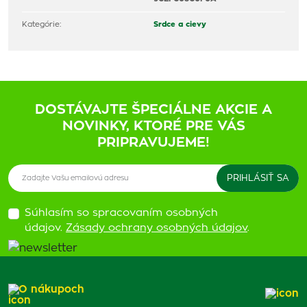
Kategórie:
Srdce a cievy
DOSTÁVAJTE ŠPECIÁLNE AKCIE A
NOVINKY, KTORÉ PRE VÁS
PRIPRAVUJEME!
Súhlasím so spracovaním osobných
údajov.
Zásady ochrany osobných údajov
.
O nákupoch