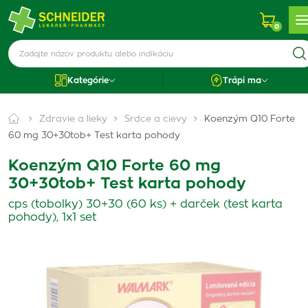
0
Kategórie
Trápi ma
Zdravie a lieky
Srdce a cievy
Koenzým Q10 Forte
60 mg 30+30tob+ Test karta pohody
Koenzým Q10 Forte 60 mg
30+30tob+ Test karta pohody
cps (tobolky) 30+30 (60 ks) + darček (test karta
pohody), 1x1 set