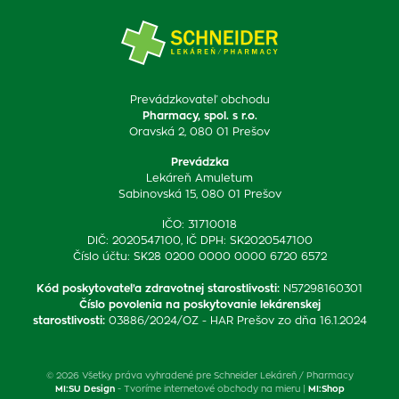
Prevádzkovateľ obchodu
Pharmacy, spol. s r.o.
Oravská 2, 080 01 Prešov
Prevádzka
Lekáreň Amuletum
Sabinovská 15, 080 01 Prešov
IČO: 31710018
DIČ: 2020547100, IČ DPH: SK2020547100
Číslo účtu: SK28 0200 0000 0000 6720 6572
Kód poskytovateľa zdravotnej starostlivosti
:
N57298160301
Číslo povolenia na poskytovanie lekárenskej
starostlivosti
:
03886/2024/OZ - HAR Prešov zo dňa 16.1.2024
© 2026 Všetky práva vyhradené pre Schneider Lekáreň / Pharmacy
MI:SU Design
- Tvoríme internetové obchody na mieru |
MI:Shop