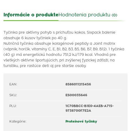
Informácie o produkte
Hodnotenia produktu
(0)
Tyčinka pre aktívny pohyb s príchuťou kokos. Sixpack balenie
obsahuje 6 kusov tyčiniek po 40 g.
Nutričná tyčinka obsahuje kolagénové peptidy a Joint matrix
(vápnik, horčík, vitamíny C, E, B1, B2, B3, B5, B6, B7, B9, B12). 1 tyčinka
(40 g) má energetickú hodnotu 751,2 kJ/179 kcal. Vhodná pre
všetkých aktívne športujúcich, pri zvýšenej fyzickej záťaži, na
turistiku, pre rastúce deti aj pre staršie osoby.
EAN:
8586011215456
SKU:
ES00035646
PLU:
1C70BBCC-B1E0-4AEB-A715-
9738700F7E2A
Kategórie:
Proteínové tyčinky