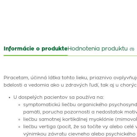
Informácie o produkte
Hodnotenia produktu
(1)
Piracetam, účinná látka tohto lieku, priaznivo ovplyvň
bdelosti a vedomia ako u zdravých ľudí, tak aj u chor
U dospelých pacientov sa používa na:
symptomatickú liečbu organického psychosyndr
pamäti, porucha pozornosti a nedostatok motiv
liečbu samotnej kortikálnej myoklónie (mimovoľ
liečbu vertiga (pocit, že sa točíte vy alebo cel
výnimkou závratu cievneho alebo psychického