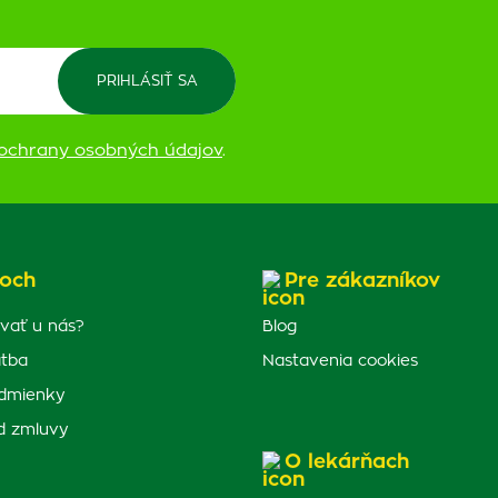
ochrany osobných údajov
.
och
Pre zákazníkov
vať u nás?
Blog
atba
Nastavenia cookies
dmienky
d zmluvy
O lekárňach