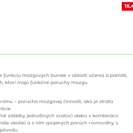
16,
uje funkciu mozgových buniek v oblasti učenia a pamäti,
ých, ktorí majú funkčné poruchy mozgu.
ómu – porucha mozgovej činnosti, ako je strata
ácie.
né zášklby jednotlivých svalov) alebo v kombinácii.
é vaše okolie) a s ním spojených porúch rovnováhy, s
 pôvodu.