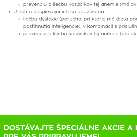
prevenciu a liečbu kosáčikovitej anémie (málok
U detí a dospievajúcich sa používa na:
liečbu dyslexie (porucha, pri ktorej má dieťa p
postihnutia inteligencie), v kombinácii s príslu
prevenciu a liečbu kosáčikovitej anémie (málok
DOSTÁVAJTE ŠPECIÁLNE AKCIE A 
PRE VÁS PRIPRAVUJEME!