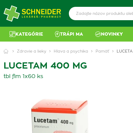
KATEGÓRIE
TRÁPI MA
NOVINKY
Zdravie a lieky
Hlava a psychika
Pamäť
LUCETA
LUCETAM 400 MG
tbl flm 1x60 ks