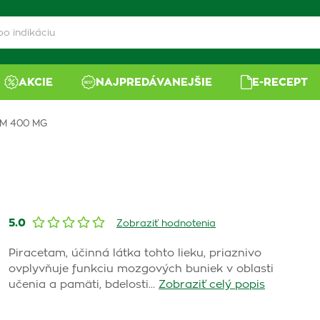
AKCIE
NAJPREDÁVANEJŠIE
E-RECEPT
M 400 MG
5.0
Zobraziť hodnotenia
Piracetam, účinná látka tohto lieku, priaznivo
ovplyvňuje funkciu mozgových buniek v oblasti
učenia a pamäti, bdelosti…
Zobraziť celý popis