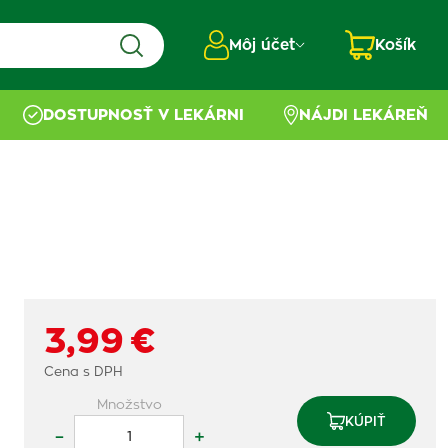
Môj účet
Košík
DOSTUPNOSŤ V LEKÁRNI
NÁJDI LEKÁREŇ
3,99 €
Cena s DPH
Množstvo
KÚPIŤ
–
+