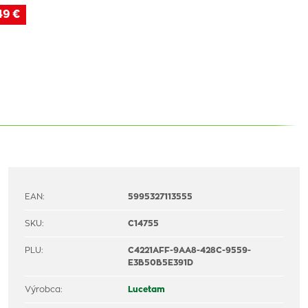
49 €
EAN:
5995327113555
SKU:
C14755
PLU:
C4221AFF-9AA8-428C-9559-
E3B50B5E391D
Výrobca:
Lucetam