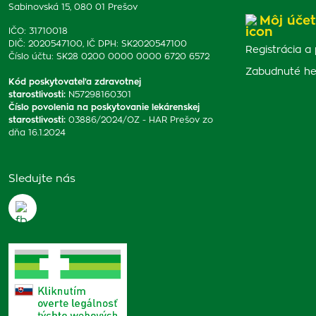
Sabinovská 15, 080 01 Prešov
Môj účet
IČO: 31710018
DIČ: 2020547100, IČ DPH: SK2020547100
Registrácia a 
Číslo účtu: SK28 0200 0000 0000 6720 6572
Zabudnuté he
Kód poskytovateľa zdravotnej
starostlivosti
:
N57298160301
Číslo povolenia na poskytovanie lekárenskej
starostlivosti
:
03886/2024/OZ - HAR Prešov zo
dňa 16.1.2024
Sledujte nás