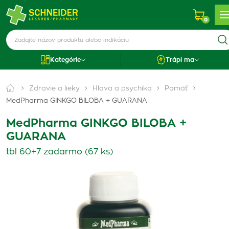
0
Kategórie
Trápi ma
Zdravie a lieky
Hlava a psychika
Pamäť
MedPharma GINKGO BILOBA + GUARANA
MedPharma GINKGO BILOBA +
GUARANA
tbl 60+7 zadarmo (67 ks)