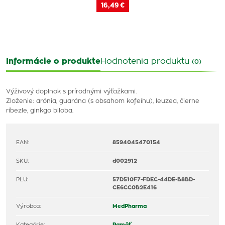
16,49 €
Informácie o produkte
Hodnotenia produktu
(0)
Výživový doplnok s prírodnými výťažkami.
Zloženie: arónia, guarána (s obsahom kofeínu), leuzea, čierne
ríbezle, ginkgo biloba.
EAN:
8594045470154
SKU:
d002912
PLU:
57D510F7-FDEC-44DE-B8BD-
CE6CC0B2E416
Výrobca:
MedPharma
Kategórie:
Pamäť