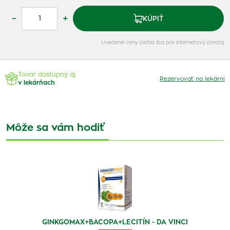
–
+
KÚPIŤ
Uvedené ceny platia iba pre internetový predaj
Tovar dostupný aj
Rezervovať na lekárni
v lekárňach
Môže sa vám hodiť
GINKGOMAX+BACOPA+LECITÍN - DA VINCI