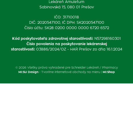
Lekáreň Amuletum
Sabinovská 15, 080 01 Prešov
IČO: 31710018
DIČ: 2020547100, IČ DPH: SK2020547100
Číslo účtu: SK28 0200 0000 0000 6720 6572
Kód poskytovateľa zdravotnej starostlivosti
:
N57298160301
Číslo povolenia na poskytovanie lekárenskej
starostlivosti
:
03886/2024/OZ - HAR Prešov zo dňa 16.1.2024
© 2026 Všetky práva vyhradené pre Schneider Lekáreň / Pharmacy
MI:SU Design
- Tvoríme internetové obchody na mieru |
MI:Shop