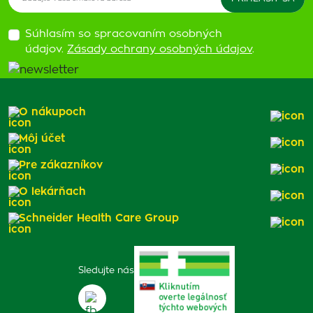
Súhlasím so spracovaním osobných
údajov.
Zásady ochrany osobných údajov
.
O nákupoch
Môj účet
Pre zákazníkov
O lekárňach
Schneider Health Care Group
Sledujte nás