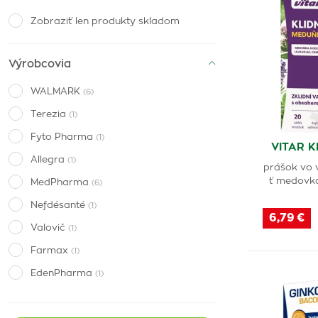
Zobraziť len produkty skladom
Výrobcovia
WALMARK
(6)
Terezia
(1)
Fyto Pharma
(1)
VITAR K
Allegra
(1)
prášok vo 
ť medovka
MedPharma
(6)
Nefdésanté
(1)
6,79 €
Valovič
(1)
Farmax
(1)
EdenPharma
(1)
Naturland
(1)