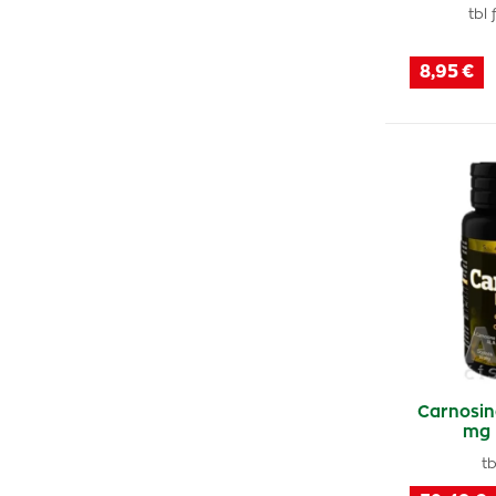
tbl
8,95 €
Carnosi
mg
tb