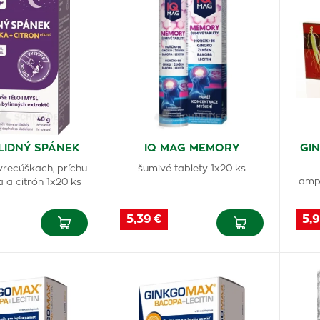
LIDNÝ SPÁNEK
IQ MAG MEMORY
GIN
vrecúškach, príchu
šumivé tablety 1x20 ks
ampu
 a citrón 1x20 ks
5,39 €
5,9