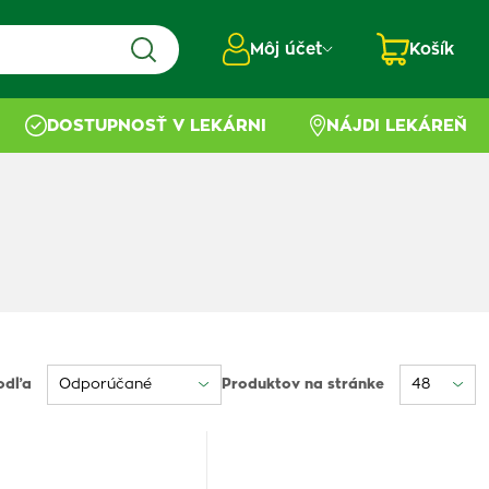
Môj účet
Košík
DOSTUPNOSŤ V LEKÁRNI
NÁJDI LEKÁREŇ
odľa
Produktov na stránke