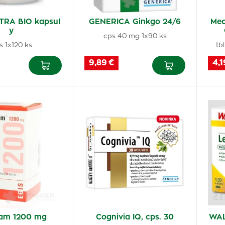
RA BIO kapsul
GENERICA Ginkgo 24/6
Med
y
cps 40 mg 1x90 ks
s 1x120 ks
tb
9,89 €
4,1
am 1200 mg
Cognivia IQ, cps. 30
WAL