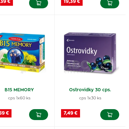
,39 €
19,39 €
B15 MEMORY
Ostrovidky 30 cps.
cps 1x60 ks
cps 1x30 ks
59 €
7,49 €