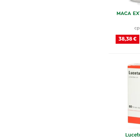
MACA EXT
cp
38,38 €
Lucet