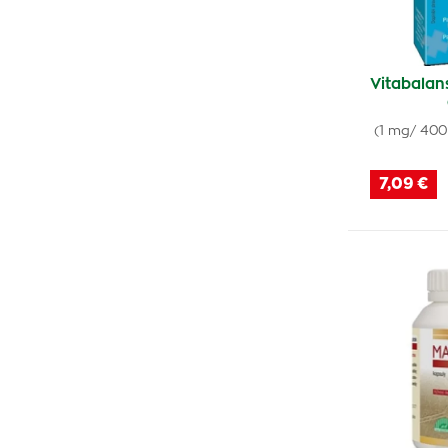
Acutil
(1)
Remyelin
(1)
Ginkgo Comfort
(1)
Vitabalan
(1 mg/ 400
7,09 €