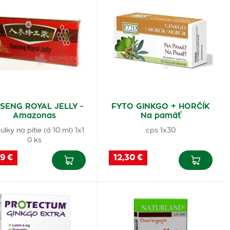
SENG ROYAL JELLY -
FYTO GINKGO + HORČÍK
Amazonas
Na pamäť
lky na pitie (á 10 ml) 1x1
cps 1x30
0 ks
9 €
12,30 €