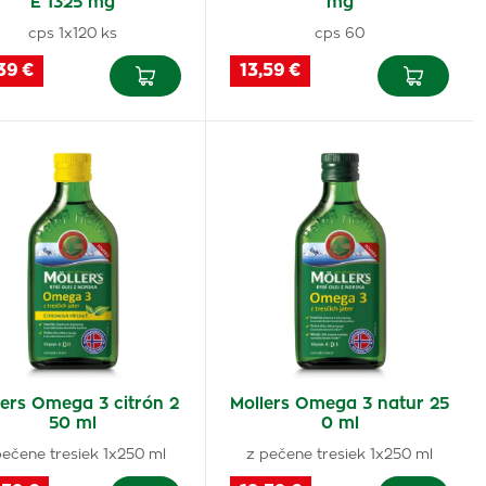
E 1325 mg
mg
cps 1x120 ks
cps 60
39 €
13,59 €
lers Omega 3 citrón 2
Mollers Omega 3 natur 25
50 ml
0 ml
pečene tresiek 1x250 ml
z pečene tresiek 1x250 ml