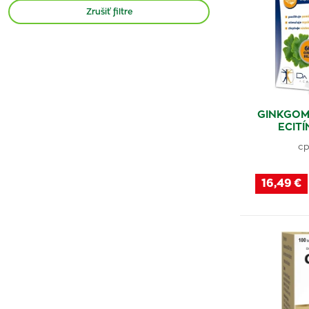
Revital
(1)
Zrušiť filtre
Nástroje Zdravia
(1)
Biomedica
(1)
GS
(6)
Da Vinci Academia
(2)
Pharma Nord
(1)
GINKGO
ECITÍ
Vemica
(1)
cp
Noventis
(5)
IQ Mag
(2)
16,49 €
Vitabalans Oy
(2)
Naturica
(1)
Galvex
(1)
Astina
(1)
Generica
(3)