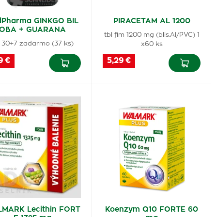
Pharma GINKGO BIL
PIRACETAM AL 1200
OBA + GUARANA
tbl flm 1200 mg (blis.Al/PVC) 1
l 30+7 zadarmo (37 ks)
x60 ks
9 €
5,29 €
MARK Lecithin FORT
Koenzym Q10 FORTE 60