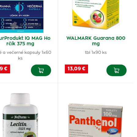
urProdukt IQ MAG Ho
WALMARK Guarana 800
rčík 375 mg
mg
é a večerné kapsuly 1x60
tbl 1x90 ks
ks
9 €
13,09 €