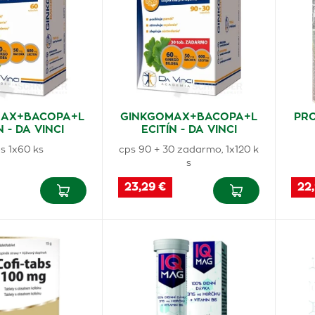
MAX+BACOPA+L
GINKGOMAX+BACOPA+L
PR
N - DA VINCI
ECITÍN - DA VINCI
s 1x60 ks
cps 90 + 30 zadarmo, 1x120 k
s
23,29 €
22