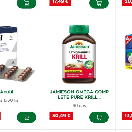
17,49 €
20
Acutil
JAMIESON OMEGA COMP
LETE PURE KRILL…
s 1x60 ks
60 cps
30,49 €
13,