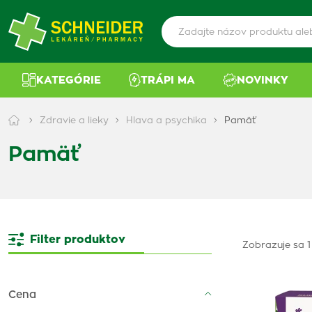
KATEGÓRIE
TRÁPI MA
NOVINKY
Zdravie a lieky
Hlava a psychika
Pamäť
Pamäť
Filter produktov
Zobrazuje sa 1
Cena