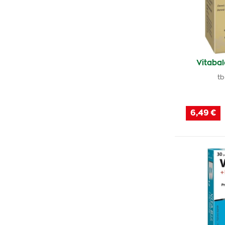
Advance
(1)
Salutem
(1)
Avita
(1)
Ocuvite
(1)
Vitabal
Webber Naturals
(1)
tb
ZenixX
(1)
Protectum
(1)
6,49 €
Piracetam AL
(1)
Golden Product
(1)
Mollers
(3)
Ginkoprim
(1)
Esprico
(1)
Lucetam
(3)
Libretto
(2)