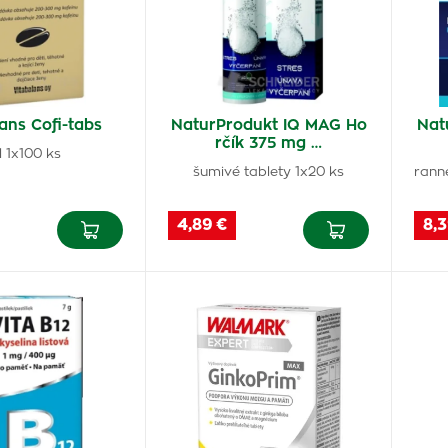
ans Cofi-tabs
NaturProdukt IQ MAG Ho
Nat
rčík 375 mg …
l 1x100 ks
šumivé tablety 1x20 ks
rann
4,89 €
8,3