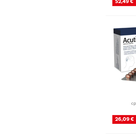
52,49 €
cp
26,09 €