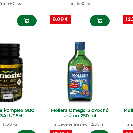
 flm 1x60 ks
cps 1x30 ks
9,09 €
12,
ne komplex 900
Mollers Omega 3 ovocná
Mol
 SALUTEM
aróma 250 ml
l 1x60 ks
z pečene tresiek 1x250 ml
z 