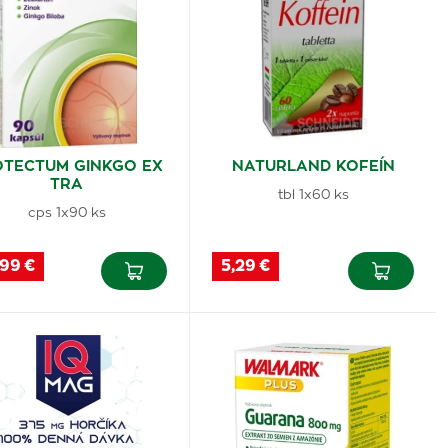
OTECTUM GINKGO EX
NATURLAND KOFEÍN
TRA
tbl 1x60 ks
cps 1x90 ks
,99 €
5,29 €