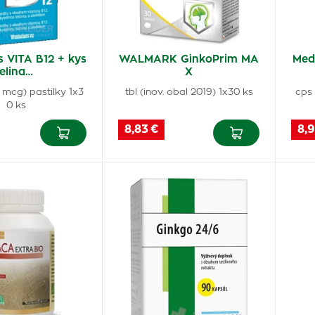
s VITA B12 + kys
WALMARK GinkoPrim MA
Med
elina…
X
 mcg) pastilky 1x3
tbl (inov. obal 2019) 1x30 ks
cps
0 ks
8,83 €
8,9