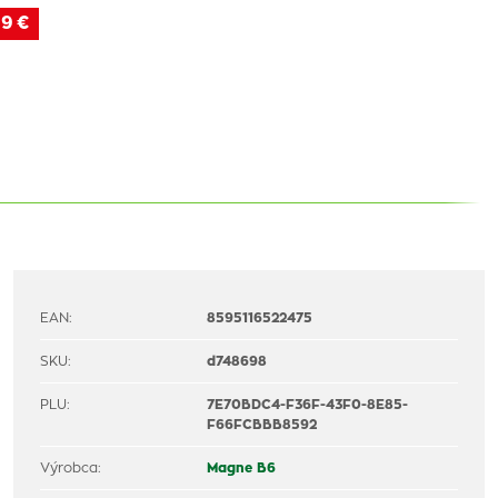
9 €
EAN:
8595116522475
SKU:
d748698
PLU:
7E70BDC4-F36F-43F0-8E85-
F66FCBBB8592
Výrobca:
Magne B6