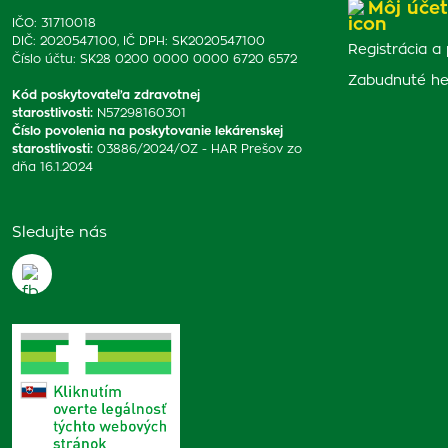
Môj účet
IČO: 31710018
DIČ: 2020547100, IČ DPH: SK2020547100
Registrácia a 
Číslo účtu: SK28 0200 0000 0000 6720 6572
Zabudnuté he
Kód poskytovateľa zdravotnej
starostlivosti
:
N57298160301
Číslo povolenia na poskytovanie lekárenskej
starostlivosti
:
03886/2024/OZ - HAR Prešov zo
dňa 16.1.2024
Sledujte nás