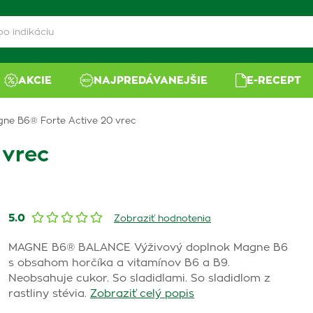
AKCIE
NAJPREDÁVANEJŠIE
E-RECEPT
ne B6® Forte Active 20 vrec
 vrec
5.0
Zobraziť hodnotenia
MAGNE B6® BALANCE Výživový doplnok Magne B6
s obsahom horčíka a vitamínov B6 a B9.
Neobsahuje cukor. So sladidlami. So sladidlom z
rastliny stévia.
Zobraziť celý popis