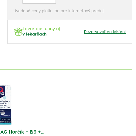
Uvedené ceny platia iba pre internetový predaj
Tovar dostupný aj
Rezervovať na lekárni
v lekárňach
AG Horčík + B6 +…