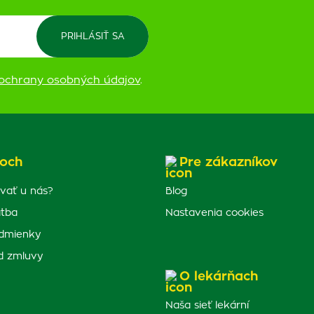
ochrany osobných údajov
.
och
Pre zákazníkov
vať u nás?
Blog
atba
Nastavenia cookies
dmienky
d zmluvy
O lekárňach
Naša sieť lekární