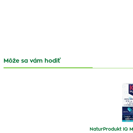
Môže sa vám hodiť
NaturProdukt IQ M