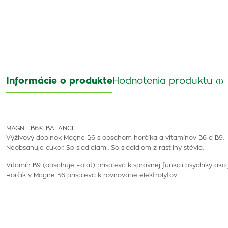
Informácie o produkte
Hodnotenia produktu
(1)
MAGNE B6® BALANCE
Výživový doplnok Magne B6 s obsahom horčíka a vitamínov B6 a B9.
Neobsahuje cukor. So sladidlami. So sladidlom z rastliny stévia.
Vitamín B9 (obsahuje Folát) prispieva k správnej funkcii psychiky ako
Horčík v Magne B6 prispieva k rovnováhe elektrolytov.