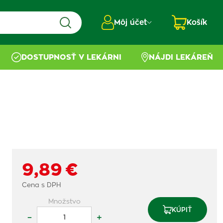
Môj účet
Košík
DOSTUPNOSŤ V LEKÁRNI
NÁJDI LEKÁREŇ
9,89 €
Cena s DPH
Množstvo
KÚPIŤ
–
+