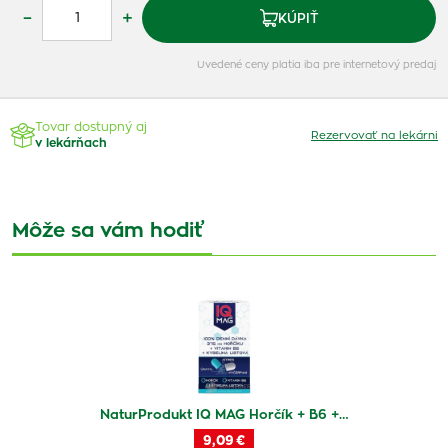
–
+
KÚPIŤ
Uvedené ceny platia iba pre internetový predaj
Tovar dostupný aj
Rezervovať na lekárni
v lekárňach
Môže sa vám hodiť
NaturProdukt IQ MAG Horčík + B6 +…
9,09 €