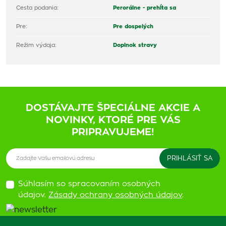
Cesta podania:
Perorálne - prehĺta sa
Pre:
Pre dospelých
Režim výdaja:
Doplnok stravy
DOSTÁVAJTE ŠPECIÁLNE AKCIE A
NOVINKY, KTORÉ PRE VÁS
PRIPRAVUJEME!
Súhlasím so spracovaním osobných
údajov.
Zásady ochrany osobných údajov
.