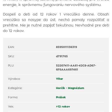
energie, k správnemu fungovaniu nervového systému.
Dospelí a deti od 12 rokov 1 vrecúško denne. Obsah
vrecúška sa nasype do úst, nechá pomaly rozpúšťať a
prehltne. Nie je nutné zapíjať tekutinou. Nevhodné pre deti
do 12 rokov.
EAN:
8595011136319
SKU:
d791765
PLU:
52207411-AA61-42C8-AD67-
6F6AAA697461
Výrobca:
Vitar
Kategórie:
Horčík - Magnézium
Forma:
Prášok
Vek:
>12 rokov