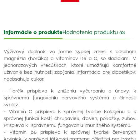
Informácie o produkte
Hodnotenia produktu
(0)
Výživový doplnok vo forme sypkej zmesi s obsahom
magnézia (horčíka) a vitamínov B6 a C, so sladidlami. V
jednorazových vrecúškach, ktoré umožňujú komfortné
užívanie bez nutnosti zapíjania. Informácia pre diabetikov:
neobsahuje cukor.
- Horčík prispieva k zníženiu vyčerpania a únavy, k
správnemu fungovaniu nervového systému a činnosti
svalov.
- Vitamín C prispieva k správnej tvorbe kolagénu a k
správnej funkcii kostí, chrupaviek, ďasien, pokožky, zubov.
Prispieva k správnemu fungovaniu imunitného systému.
- Vitamín B6 prispieva k správnej tvorbe červených
krviniek, k správnej látkovej premene dôležitej pre tvorbu