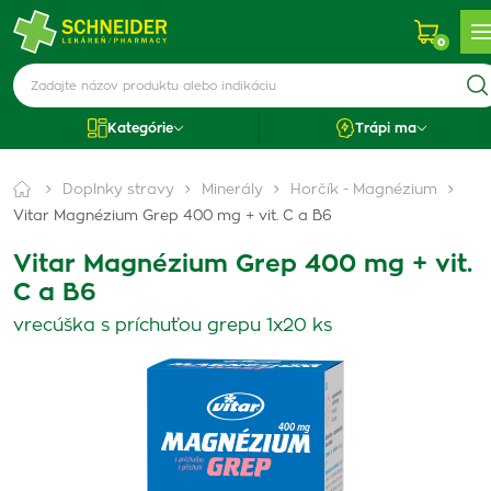
0
Kategórie
Trápi ma
Doplnky stravy
Minerály
Horčík - Magnézium
Vitar Magnézium Grep 400 mg + vit. C a B6
Vitar Magnézium Grep 400 mg + vit.
C a B6
vrecúška s príchuťou grepu 1x20 ks