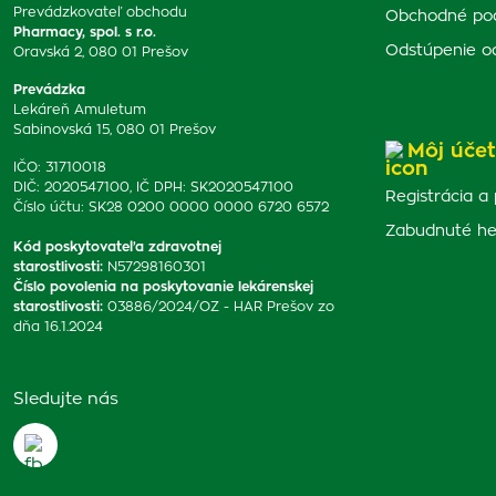
Prevádzkovateľ obchodu
Obchodné po
Pharmacy, spol. s r.o.
Odstúpenie o
Oravská 2, 080 01 Prešov
Prevádzka
Lekáreň Amuletum
Sabinovská 15, 080 01 Prešov
Môj účet
IČO: 31710018
DIČ: 2020547100, IČ DPH: SK2020547100
Registrácia a 
Číslo účtu: SK28 0200 0000 0000 6720 6572
Zabudnuté he
Kód poskytovateľa zdravotnej
starostlivosti
:
N57298160301
Číslo povolenia na poskytovanie lekárenskej
starostlivosti
:
03886/2024/OZ - HAR Prešov zo
dňa 16.1.2024
Sledujte nás