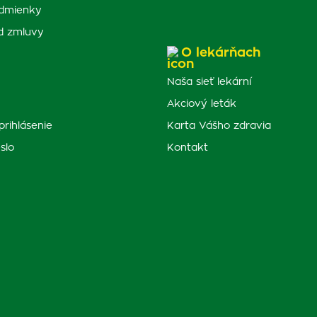
dmienky
d zmluvy
O lekárňach
Naša sieť lekární
Akciový leták
prihlásenie
Karta Vášho zdravia
slo
Kontakt