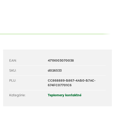
EAN:
4719003070038
SKU:
d026533
PLU:
CC868889-B867-4AB0-B7AC-
674FC07701C6
Kategórie:
Teplomery kontaktné