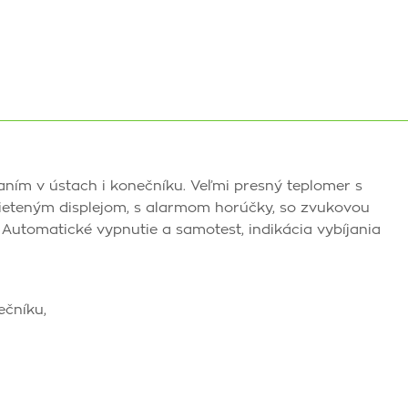
aním v ústach i konečníku. Veľmi presný teplomer s
svieteným displejom, s alarmom horúčky, so zvukovou
Automatické vypnutie a samotest, indikácia vybíjania
ečníku,