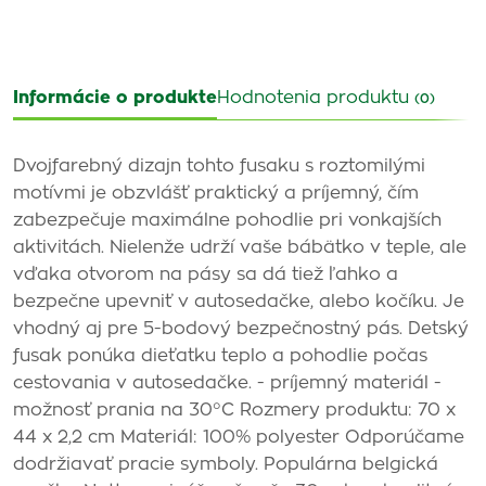
Informácie o produkte
Hodnotenia produktu
(0)
Dvojfarebný dizajn tohto fusaku s roztomilými
motívmi je obzvlášť praktický a príjemný, čím
zabezpečuje maximálne pohodlie pri vonkajších
aktivitách. Nielenže udrží vaše bábätko v teple, ale
vďaka otvorom na pásy sa dá tiež ľahko a
bezpečne upevniť v autosedačke, alebo kočíku. Je
vhodný aj pre 5-bodový bezpečnostný pás. Detský
fusak ponúka dieťatku teplo a pohodlie počas
cestovania v autosedačke. - príjemný materiál -
možnosť prania na 30°C Rozmery produktu: 70 x
44 x 2,2 cm Materiál: 100% polyester Odporúčame
dodržiavať pracie symboly. Populárna belgická