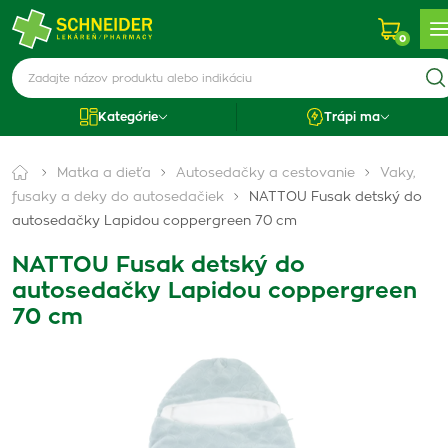
0
Kategórie
Trápi ma
Matka a dieťa
Autosedačky a cestovanie
Vaky,
fusaky a deky do autosedačiek
NATTOU Fusak detský do
autosedačky Lapidou coppergreen 70 cm
NATTOU Fusak detský do
autosedačky Lapidou coppergreen
70 cm