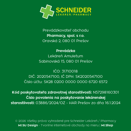
Prevádzkovateľ obchodu
Pharmacy, spol. s r.o.
Oravská 2, 080 01 Prešov
Prevádzka
Lekáreň Amuletum
Sabinovská 15, 080 01 Prešov
IČO: 31710018
DIČ: 2020547100, IČ DPH: SK2020547100
Číslo účtu: SK28 0200 0000 0000 6720 6572
Kód poskytovateľa zdravotnej starostlivosti
:
N57298160301
Číslo povolenia na poskytovanie lekárenskej
starostlivosti
:
03886/2024/OZ - HAR Prešov zo dňa 16.1.2024
© 2026 Všetky práva vyhradené pre Schneider Lekáreň / Pharmacy
MI:SU Design
- Tvoríme internetové obchody na mieru |
MI:Shop