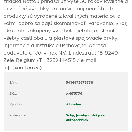
značka Nattou prináša už vyše 30 rokov kvalitné a
bezpečné výrobky pre našich najmenších. Ich
produkty sú vyrobené z kvalitných materiálov a
veľmi dobre sa dajú skombinovať. Varovanie: Skôr,
ako dáte zakúpený výrobok dietatu, odstránte
všetky casti obalu a plastové spojovacie prvky.
Informácie a inštrukcie uschovajte. Adresa
dodávateľa: Jollymex N.V., Lindestraat 18, 9240
Zele, Belgium (T +3252444515 / e-mail
info@nattou.eu)
EAN:
5414673875776
SKU:
A-875776
Výrobca:
Almaden
Kategórie:
Vaky, fusaky a deky do
autosedačiek