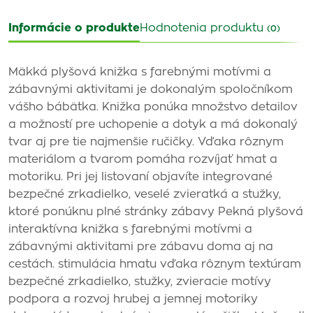
Informácie o produkte
Hodnotenia produktu
(0)
Mäkká plyšová knižka s farebnými motívmi a
zábavnými aktivitami je dokonalým spoločníkom
vášho bábätka. Knižka ponúka množstvo detailov
a možností pre uchopenie a dotyk a má dokonalý
tvar aj pre tie najmenšie ručičky. Vďaka rôznym
materiálom a tvarom pomáha rozvíjať hmat a
motoriku. Pri jej listovaní objavíte integrované
bezpečné zrkadielko, veselé zvieratká a stužky,
ktoré ponúknu plné stránky zábavy Pekná plyšová
interaktívna knižka s farebnými motívmi a
zábavnými aktivitami pre zábavu doma aj na
cestách. stimulácia hmatu vďaka rôznym textúram
bezpečné zrkadielko, stužky, zvieracie motívy
podpora a rozvoj hrubej a jemnej motoriky