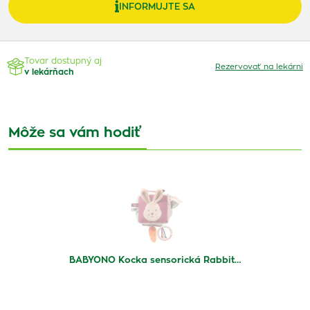
INFORMUJTE SA
Tovar dostupný aj
Rezervovať na lekárni
v lekárňach
Môže sa vám hodiť
BABYONO Kocka sensorická Rabbit…