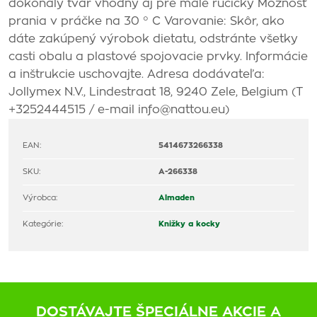
dokonalý tvar vhodný aj pre malé ručičky Možnosť
prania v práčke na 30 ° C Varovanie: Skôr, ako
dáte zakúpený výrobok dietatu, odstránte všetky
casti obalu a plastové spojovacie prvky. Informácie
a inštrukcie uschovajte. Adresa dodávateľa:
Jollymex N.V., Lindestraat 18, 9240 Zele, Belgium (T
+3252444515 / e-mail info@nattou.eu)
EAN:
5414673266338
SKU:
A-266338
Výrobca:
Almaden
Kategórie:
Knižky a kocky
DOSTÁVAJTE ŠPECIÁLNE AKCIE A