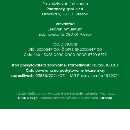
Prevádzkovateľ obchodu
Pharmacy, spol. s r.o.
Oravská 2, 080 01 Prešov
Prevádzka
Lekáreň Amuletum
Sabinovská 15, 080 01 Prešov
IČO: 31710018
DIČ: 2020547100, IČ DPH: SK2020547100
Číslo účtu: SK28 0200 0000 0000 6720 6572
Kód poskytovateľa zdravotnej starostlivosti
:
N57298160301
Číslo povolenia na poskytovanie lekárenskej
starostlivosti
:
03886/2024/OZ - HAR Prešov zo dňa 16.1.2024
© 2026 Všetky práva vyhradené pre Schneider Lekáreň / Pharmacy
MI:SU Design
- Tvoríme internetové obchody na mieru |
MI:Shop