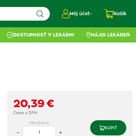
Môj účet
Košík
DOSTUPNOSŤ V LEKÁRNI
NÁJDI LEKÁREŇ
20,39 €
Cena s DPH
Množstvo
KÚPIŤ
–
+