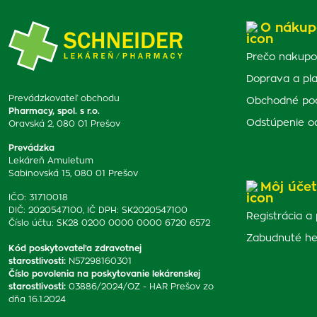
O nákup
Prečo nakupo
Doprava a pl
Prevádzkovateľ obchodu
Obchodné po
Pharmacy, spol. s r.o.
Odstúpenie o
Oravská 2, 080 01 Prešov
Prevádzka
Lekáreň Amuletum
Sabinovská 15, 080 01 Prešov
Môj účet
IČO: 31710018
DIČ: 2020547100, IČ DPH: SK2020547100
Registrácia a 
Číslo účtu: SK28 0200 0000 0000 6720 6572
Zabudnuté he
Kód poskytovateľa zdravotnej
starostlivosti
:
N57298160301
Číslo povolenia na poskytovanie lekárenskej
starostlivosti
:
03886/2024/OZ - HAR Prešov zo
dňa 16.1.2024