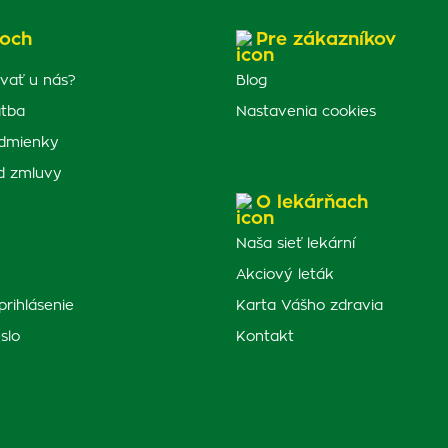
och
Pre zákazníkov
vať u nás?
Blog
atba
Nastavenia cookies
dmienky
d zmluvy
O lekárňach
Naša sieť lekární
Akciový leták
prihlásenie
Karta Vášho zdravia
slo
Kontakt