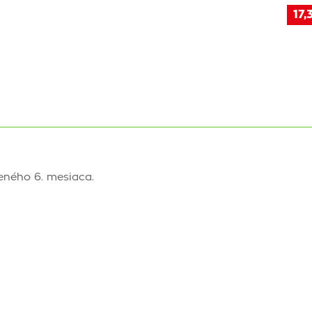
17,
eného 6. mesiaca.