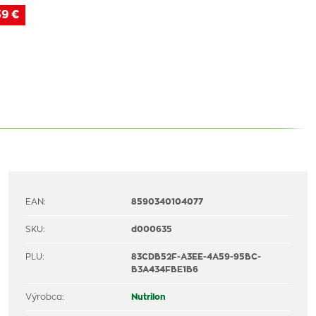
39 €
EAN:
8590340104077
SKU:
d000635
PLU:
83CDB52F-A3EE-4A59-95BC-
B3A434FBE1B6
Výrobca:
Nutrilon