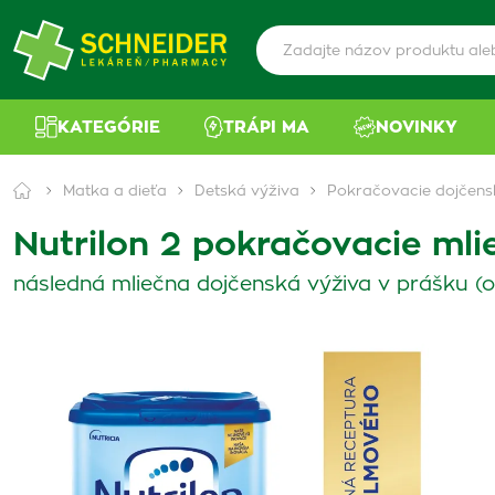
KATEGÓRIE
TRÁPI MA
NOVINKY
Matka a dieťa
Detská výživa
Pokračovacie dojčens
Nutrilon 2 pokračovacie mli
následná mliečna dojčenská výživa v prášku (o