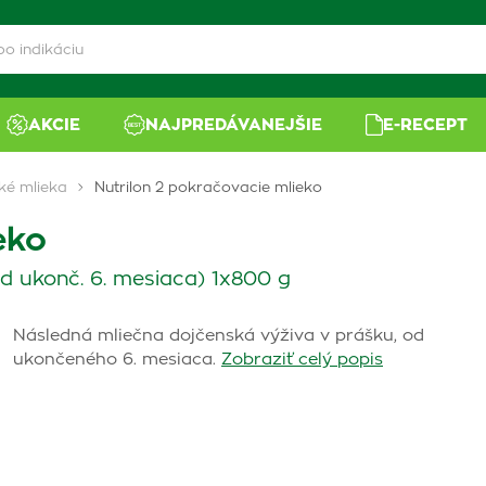
AKCIE
NAJPREDÁVANEJŠIE
E-RECEPT
ké mlieka
Nutrilon 2 pokračovacie mlieko
eko
d ukonč. 6. mesiaca) 1x800 g
Následná mliečna dojčenská výživa v prášku, od
ukončeného 6. mesiaca.
Zobraziť celý popis