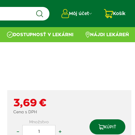
Môj účet
Košík
DOSTUPNOSŤ V LEKÁRNI
NÁJDI LEKÁREŇ
3,69 €
Cena s DPH
Množstvo
KÚPIŤ
–
+