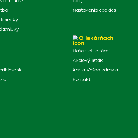
vať u nás?
Blog
atba
Nastavenia cookies
dmienky
d zmluvy
O lekárňach
Naša sieť lekární
Akciový leták
prihlásenie
Karta Vášho zdravia
slo
Kontakt