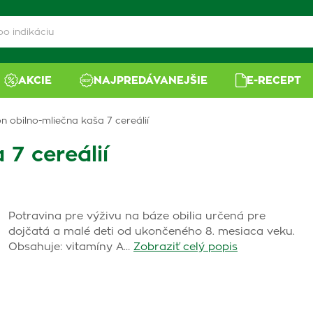
AKCIE
NAJPREDÁVANEJŠIE
E-RECEPT
on obilno-mliečna kaša 7 cereálií
 7 cereálií
Potravina pre výživu na báze obilia určená pre
dojčatá a malé deti od ukončeného 8. mesiaca veku.
Obsahuje: vitamíny A…
Zobraziť celý popis