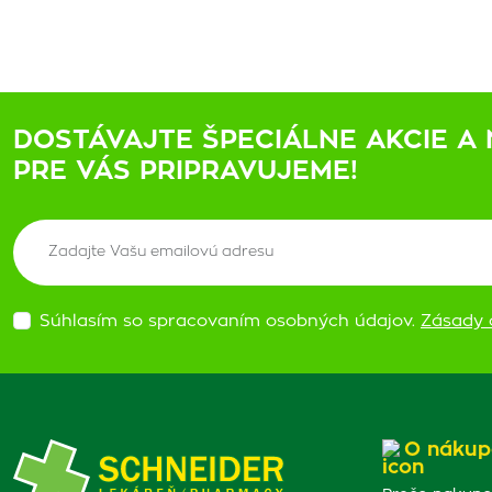
DOSTÁVAJTE ŠPECIÁLNE AKCIE A 
PRE VÁS PRIPRAVUJEME!
Súhlasím so spracovaním osobných údajov.
Zásady 
O nákup