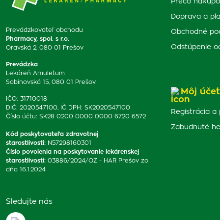
Prečo nakupo
Doprava a pl
Prevádzkovateľ obchodu
Obchodné po
Pharmacy, spol. s r.o.
Odstúpenie o
Oravská 2, 080 01 Prešov
Prevádzka
Lekáreň Amuletum
Sabinovská 15, 080 01 Prešov
Môj účet
IČO: 31710018
DIČ: 2020547100, IČ DPH: SK2020547100
Registrácia a 
Číslo účtu: SK28 0200 0000 0000 6720 6572
Zabudnuté he
Kód poskytovateľa zdravotnej
starostlivosti
:
N57298160301
Číslo povolenia na poskytovanie lekárenskej
starostlivosti
:
03886/2024/OZ - HAR Prešov zo
dňa 16.1.2024
Sledujte nás