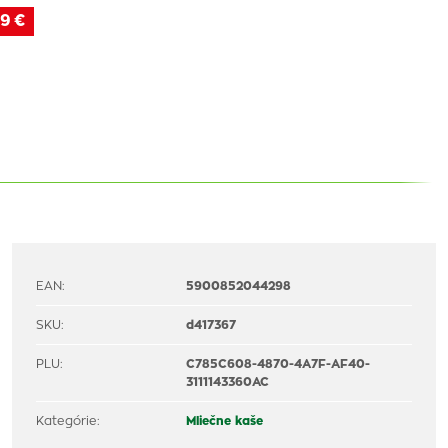
9 €
EAN:
5900852044298
SKU:
d417367
PLU:
C785C608-4870-4A7F-AF40-
3111143360AC
Kategórie:
Mliečne kaše