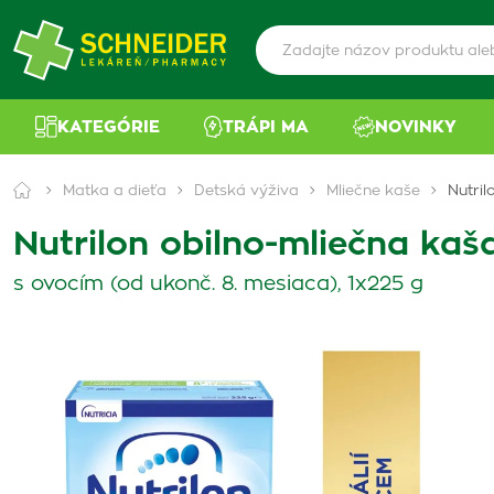
KATEGÓRIE
TRÁPI MA
NOVINKY
Matka a dieťa
Detská výživa
Mliečne kaše
Nutril
Nutrilon obilno-mliečna kaša
s ovocím (od ukonč. 8. mesiaca), 1x225 g