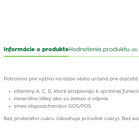
Informácie o produkte
Hodnotenia produktu
(0)
Potravina pre výživu na báze obilia určená
pre dojčatá
vitamíny A, C, D, ktoré prispievajú k správnej funkc
minerálne látky ako sú železo a vápnik
zmes oligosacharidov GOS/FOS
Bez pridaného cukru (obsahuje prírodné cukry). Bez ko