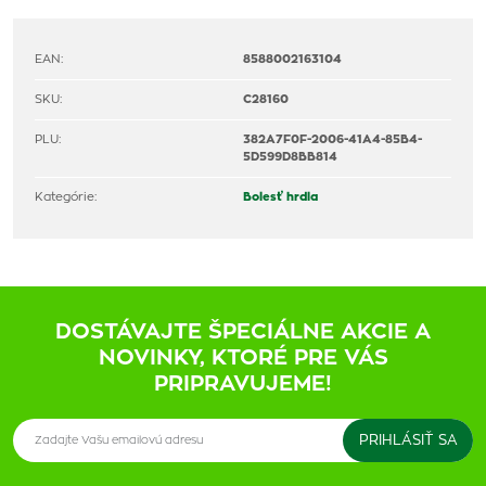
EAN:
8588002163104
SKU:
C28160
PLU:
382A7F0F-2006-41A4-85B4-
5D599D8BB814
Kategórie:
Bolesť hrdla
DOSTÁVAJTE ŠPECIÁLNE AKCIE A
NOVINKY, KTORÉ PRE VÁS
PRIPRAVUJEME!