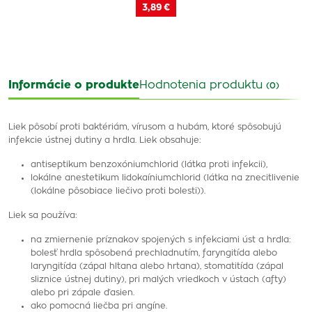
3,89 €
Informácie o produkte
Hodnotenia produktu
(0)
Liek pôsobí proti baktériám, vírusom a hubám, ktoré spôsobujú
infekcie ústnej dutiny a hrdla. Liek obsahuje:
antiseptikum benzoxóniumchlorid (látka proti infekcii),
lokálne anestetikum lidokaíniumchlorid (látka na znecitlivenie
(lokálne pôsobiace liečivo proti bolesti)).
Liek sa používa:
na zmiernenie príznakov spojených s infekciami úst a hrdla:
bolesť hrdla spôsobená prechladnutím, faryngitída alebo
laryngitída (zápal hltana alebo hrtana), stomatitída (zápal
sliznice ústnej dutiny), pri malých vriedkoch v ústach (afty)
alebo pri zápale ďasien.
ako pomocná liečba pri angíne.