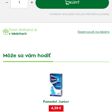
–
+
KÚPIŤ
Uvedené ceny platia iba pre internetový predaj
Tovar dostupný aj
Rezervovať na lekárni
v lekárňach
Môže sa vám hodiť
Panadol Junior
4,59 €