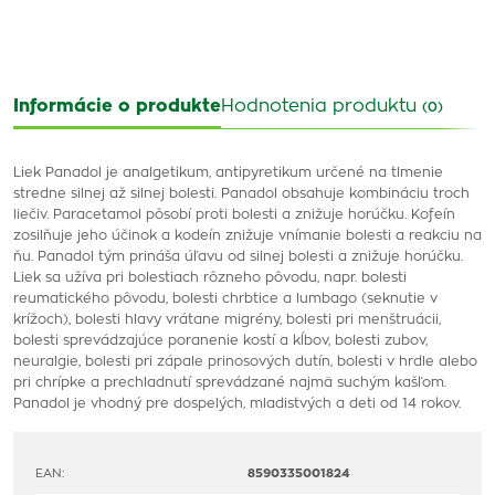
Informácie o produkte
Hodnotenia produktu
(0)
Liek Panadol je analgetikum, antipyretikum určené na tlmenie
stredne silnej až silnej bolesti. Panadol obsahuje kombináciu troch
liečiv. Paracetamol pôsobí proti bolesti a znižuje horúčku. Kofeín
zosilňuje jeho účinok a kodeín znižuje vnímanie bolesti a reakciu na
ňu. Panadol tým prináša úľavu od silnej bolesti a znižuje horúčku.
Liek sa užíva pri bolestiach rôzneho pôvodu, napr. bolesti
reumatického pôvodu, bolesti chrbtice a lumbago (seknutie v
krížoch), bolesti hlavy vrátane migrény, bolesti pri menštruácii,
bolesti sprevádzajúce poranenie kostí a kĺbov, bolesti zubov,
neuralgie, bolesti pri zápale prinosových dutín, bolesti v hrdle alebo
pri chrípke a prechladnutí sprevádzané najmä suchým kašľom.
Panadol je vhodný pre dospelých, mladistvých a deti od 14 rokov.
EAN:
8590335001824