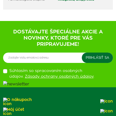
DOSTÁVAJTE ŠPECIÁLNE AKCIE A
NOVINKY, KTORÉ PRE VÁS
PRIPRAVUJEME!
Súhlasím so spracovaním osobných
údajov.
Zásady ochrany osobných údajov
.
O nákupoch
Môj účet