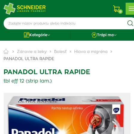
0
Kategórie
Trápi ma
Zdravie a lieky
Bolesť
Hlava a migréna
PANADOL ULTRA RAPIDE
PANADOL ULTRA RAPIDE
tbl eff 12 (strip lam.)