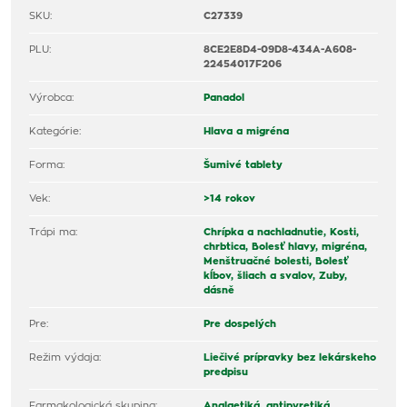
SKU:
C27339
PLU:
8CE2E8D4-09D8-434A-A608-
22454017F206
Výrobca:
Panadol
Kategórie:
Hlava a migréna
Forma:
Šumivé tablety
Vek:
>14 rokov
Trápi ma:
Chrípka a nachladnutie,
Kosti,
chrbtica,
Bolesť hlavy, migréna,
Menštruačné bolesti,
Bolesť
kĺbov, šliach a svalov,
Zuby,
dásně
Pre:
Pre dospelých
Režim výdaja:
Liečivé prípravky bez lekárskeho
predpisu
Farmakologická skupina:
Analgetiká, antipyretiká