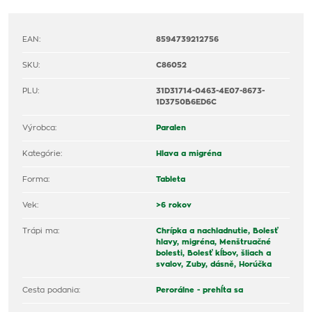
EAN:
8594739212756
SKU:
C86052
PLU:
31D31714-0463-4E07-8673-
1D3750B6ED6C
Výrobca:
Paralen
Kategórie:
Hlava a migréna
Forma:
Tableta
Vek:
>6 rokov
Trápi ma:
Chrípka a nachladnutie,
Bolesť
hlavy, migréna,
Menštruačné
bolesti,
Bolesť kĺbov, šliach a
svalov,
Zuby, dásně,
Horúčka
Cesta podania:
Perorálne - prehĺta sa