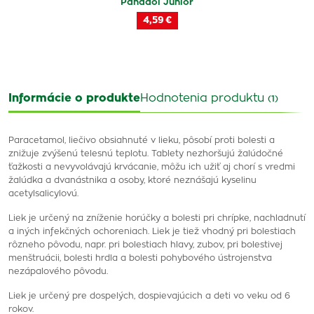
Panadol Junior
4,59 €
Informácie o produkte
Hodnotenia produktu
(1)
Paracetamol, liečivo obsiahnuté v lieku, pôsobí proti bolesti a
znižuje zvýšenú telesnú teplotu. Tablety nezhoršujú žalúdočné
ťažkosti a nevyvolávajú krvácanie, môžu ich užiť aj chorí s vredmi
žalúdka a dvanástnika a osoby, ktoré neznášajú kyselinu
acetylsalicylovú.
Liek je určený na zníženie horúčky a bolesti pri chrípke, nachladnutí
a iných infekčných ochoreniach. Liek je tiež vhodný pri bolestiach
rôzneho pôvodu, napr. pri bolestiach hlavy, zubov, pri bolestivej
menštruácii, bolesti hrdla a bolesti pohybového ústrojenstva
nezápalového pôvodu.
Liek je určený pre dospelých, dospievajúcich a deti vo veku od 6
rokov.