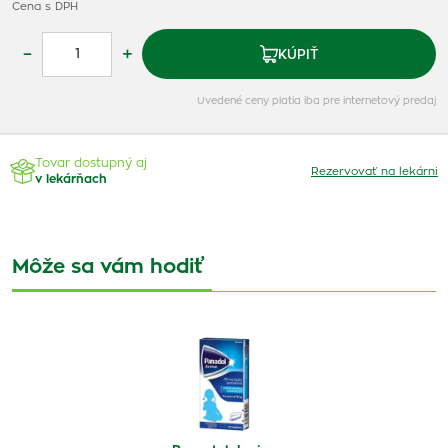
Cena s DPH
–
+
KÚPIŤ
Uvedené ceny platia iba pre internetový predaj
Tovar dostupný aj
Rezervovať na lekárni
v lekárňach
Môže sa vám hodiť