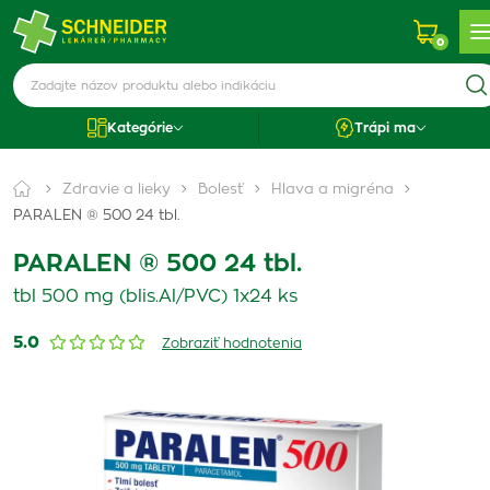
0
Kategórie
Trápi ma
Zdravie a lieky
Bolesť
Hlava a migréna
PARALEN ® 500 24 tbl.
PARALEN ® 500 24 tbl.
tbl 500 mg (blis.Al/PVC) 1x24 ks
5.0
Zobraziť hodnotenia