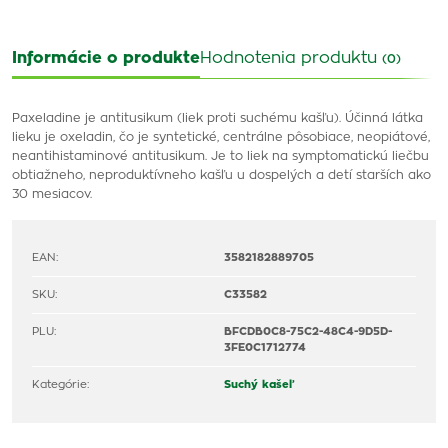
Informácie o produkte
Hodnotenia produktu
(0)
Paxeladine je antitusikum (liek proti suchému kašľu). Účinná látka
lieku je oxeladin, čo je syntetické, centrálne pôsobiace, neopiátové,
neantihistaminové antitusikum. Je to liek na symptomatickú liečbu
obtiažneho, neproduktívneho kašľu u dospelých a detí starších ako
30 mesiacov.
EAN:
3582182889705
SKU:
C33582
PLU:
BFCDB0C8-75C2-48C4-9D5D-
3FE0C1712774
Kategórie:
Suchý kašeľ