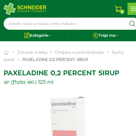
0
Kategórie
Trápi ma
Zdravie a lieky
Chrípka a prechladnutie
Suchý
kašeľ
PAXELADINE 0,2 PERCENT SIRUP
PAXELADINE 0,2 PERCENT SIRUP
sir (fľaša skl.) 125 ml