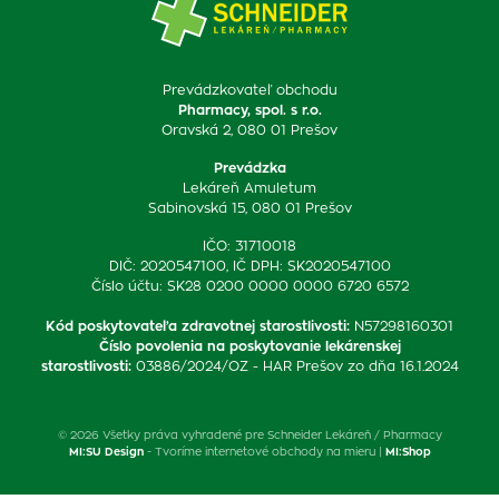
Prevádzkovateľ obchodu
Pharmacy, spol. s r.o.
Oravská 2, 080 01 Prešov
Prevádzka
Lekáreň Amuletum
Sabinovská 15, 080 01 Prešov
IČO: 31710018
DIČ: 2020547100, IČ DPH: SK2020547100
Číslo účtu: SK28 0200 0000 0000 6720 6572
Kód poskytovateľa zdravotnej starostlivosti
:
N57298160301
Číslo povolenia na poskytovanie lekárenskej
starostlivosti
:
03886/2024/OZ - HAR Prešov zo dňa 16.1.2024
© 2026 Všetky práva vyhradené pre Schneider Lekáreň / Pharmacy
MI:SU Design
- Tvoríme internetové obchody na mieru |
MI:Shop