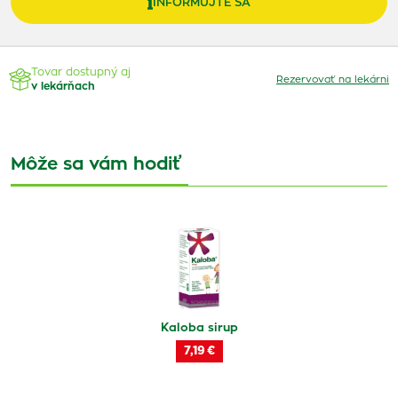
INFORMUJTE SA
Tovar dostupný aj
Rezervovať na lekárni
v lekárňach
Môže sa vám hodiť
Kaloba sirup
7,19 €