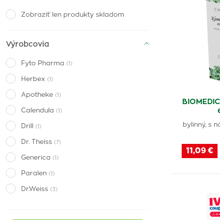
Zobraziť len produkty skladom
Výrobcovia
Fyto Pharma
(1)
Herbex
(1)
Apotheke
(1)
BIOMEDIC
Calendula
(1)
bylinný, s
Drill
(1)
Dr. Theiss
(7)
11,09 €
Generica
(1)
Paralen
(1)
Dr.Weiss
(3)
Teva
(1)