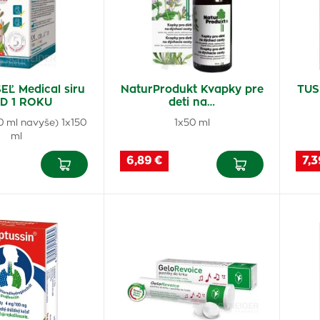
Ľ Medical siru
NaturProdukt Kvapky pre
TUSS
D 1 ROKU
deti na…
0 ml navyše) 1x150
1x50 ml
ml
6,89 €
7,3