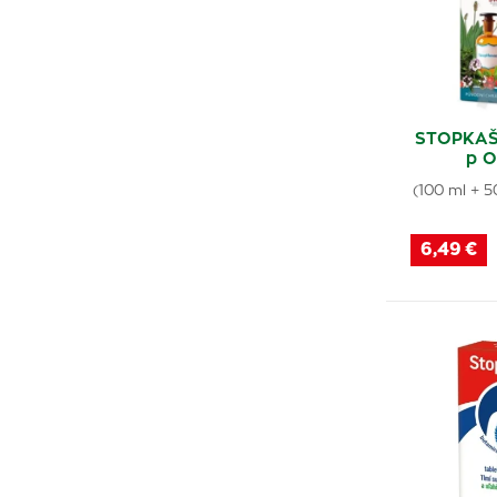
STOPKAŠE
p O
(100 ml + 5
6,49 €