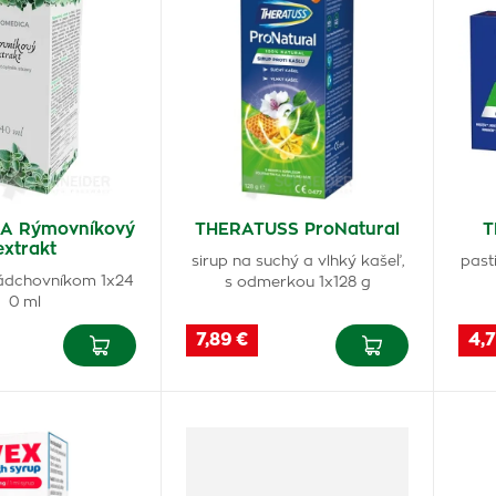
A Rýmovníkový
THERATUSS ProNatural
T
extrakt
sirup na suchý a vlhký kašeľ,
past
 nádchovníkom 1x24
s odmerkou 1x128 g
0 ml
7,89 €
4,7