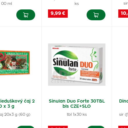
si
00 ml
ks
9,99 €
10
ieduškový čaj 2
Sinulan Duo Forte 30TBL
Din
0 x 3 g
bls CZE+SLO
aj 20x3 g (60 g)
tbl 1x30 ks
sir 