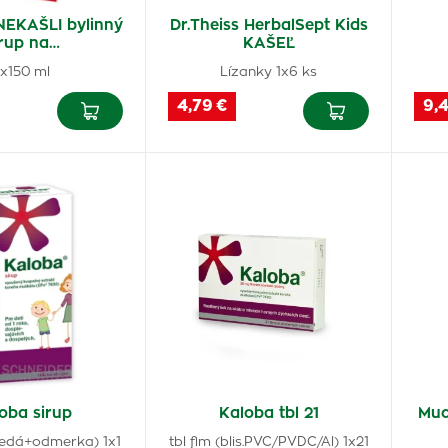
NEKAŠLI bylinný
Dr.Theiss HerbalSept Kids
irup na…
KAŠEĽ
1x150 ml
Lízanky 1x6 ks
4,79 €
9,
oba sirup
Kaloba tbl 21
Muc
.hnedá+odmerka) 1x1
tbl flm (blis.PVC/PVDC/Al) 1x21