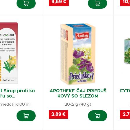
9,69 €
10
 Sirup proti ka
APOTHEKE ČAJ PRIEDUŠ
FYT
šľu so…
KOVÝ SO SLEZOM
kl.hnedá) 1x100 ml
20x2 g (40 g)
2,89 €
2,7