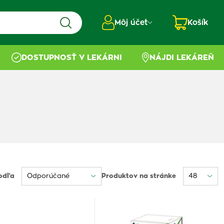
Môj účet
Košík
DOSTUPNOSŤ V LEKÁRNI
NÁJDI LEKÁREŇ
odľa
Produktov na stránke