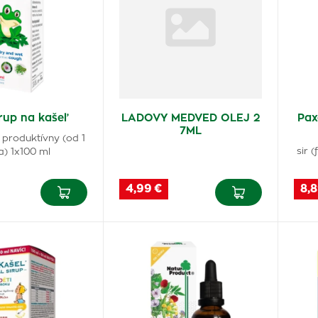
irup na kašeľ
LADOVY MEDVED OLEJ 2
Pax
7ML
 produktívny (od 1
sir 
a) 1x100 ml
4,99 €
8,8