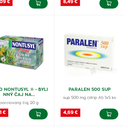
,09 €
8,49 €
O NONTUSYL ® - BYLI
PARALEN 500 SUP
NNÝ ČAJ NA…
sup 500 mg (strip Al) 1x5 ks
porciovaný čaj, 20 g
1 €
4,69 €