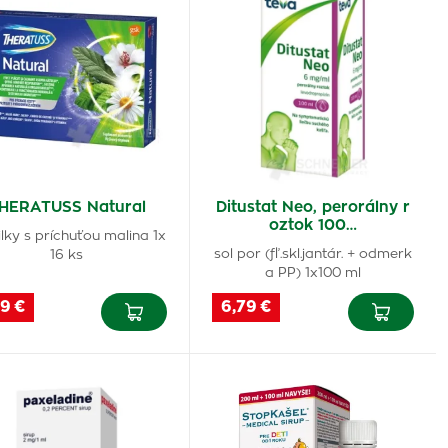
HERATUSS Natural
Ditustat Neo, perorálny r
oztok 100…
ilky s príchuťou malina 1x
sol por (fľ.skl.jantár. + odmerk
16 ks
a PP) 1x100 ml
9 €
6,79 €