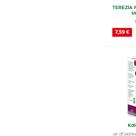
TEREZIA 
s
7,59 €
Kal
sir (fľ.skl