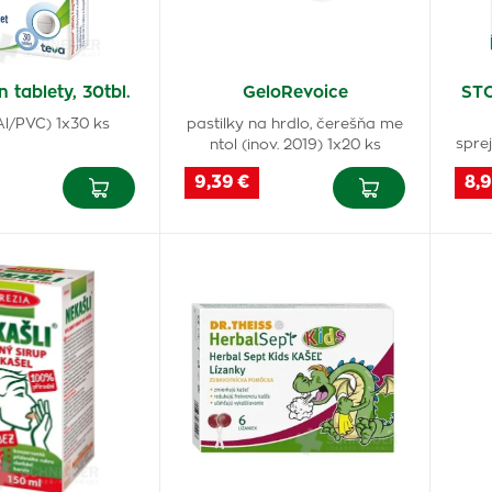
n tablety, 30tbl.
GeloRevoice
STO
s.Al/PVC) 1x30 ks
pastilky na hrdlo, čerešňa me
sprej
ntol (inov. 2019) 1x20 ks
9,39 €
8,9