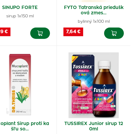
SINUPO FORTE
FYTO Tatranská priedušk
ová zmes…
sirup 1x150 ml
bylinný 1x100 ml
49 €
7,64 €
oplant Sirup proti ka
TUSSIREX Junior sirup 12
šľu so…
0ml