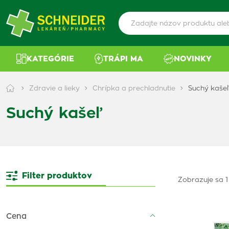
KATEGÓRIE
TRÁPI MA
NOVINKY
Zdravie a lieky
Chrípka a prechladnutie
Suchý kaše
Suchý kašeľ
Filter produktov
Zobrazuje sa 1
Cena