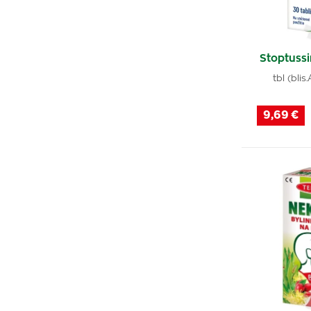
Stoptussi
tbl (bli
9,69 €