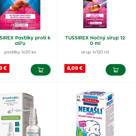
IREX Pastilky proti k
TUSSIREX Nočný sirup 12
ašľu
0 ml
pastilky 1x20 ks
sirup 1x120 ml
9 €
8,09 €