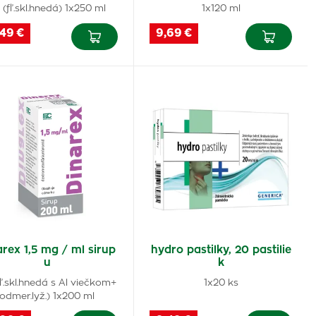
r (fľ.skl.hnedá) 1x250 ml
1x120 ml
,49 €
9,69 €
arex 1,5 mg / ml sirup
hydro pastilky, 20 pastilie
u
k
(fľ.skl.hnedá s Al viečkom+
1x20 ks
odmer.lyž.) 1x200 ml