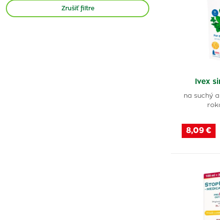
HerbalMed
(2)
Zrušiť filtre
Sinupo
(1)
Robitussin
(2)
Sinulan
(1)
Stoptussin
(5)
Paxeladine
(1)
Ivex s
Junior-angin
(1)
na suchý a
rok
Tussin
(1)
Tussirex
(4)
8,09 €