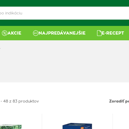
AKCIE
NAJPREDÁVANEJŠIE
E-RECEPT
ľ
 - 48 z 83 produktov
Zoradiť p