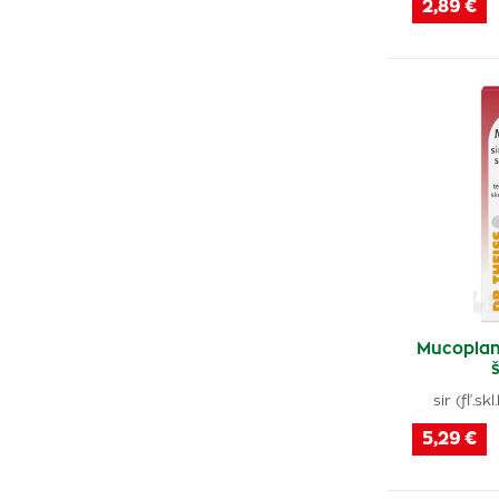
2,89 €
Mucoplant
sir (fľ.s
5,29 €