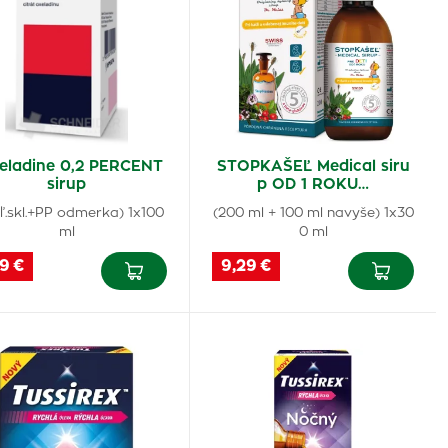
eladine 0,2 PERCENT
STOPKAŠEĽ Medical siru
sirup
p OD 1 ROKU…
(fľ.skl.+PP odmerka) 1x100
(200 ml + 100 ml navyše) 1x30
ml
0 ml
9 €
9,29 €