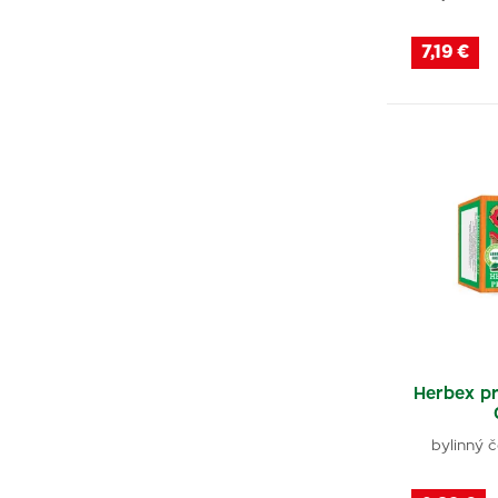
7,19 €
Herbex pr
bylinný č