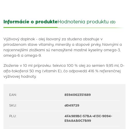
Informácie o produkte
Hodnotenia produktu
(0)
Výživový doplnok - olej lisovaný za studena obsahuje v
prirodzenom stave vitamíny, minerály a stopové prvky, hlavnými a
najcennejšími zložkami sú nenasýtené mastné kyseliny omega-3,
omega-6 a omega-9.
Zloženie v 10 ml prípravku: tekvica 100 % olej zo semien 9,95 ml, D-
alfa-tokoferol 50 mg (vitamín E), čo odpovedá 416 % referenčnej
výživovej hodnoty.
EAN:
8594062351689
SKU:
d049729
PLU:
4FA989BC-57BA-413C-9094-
E9A8AB0C7B99