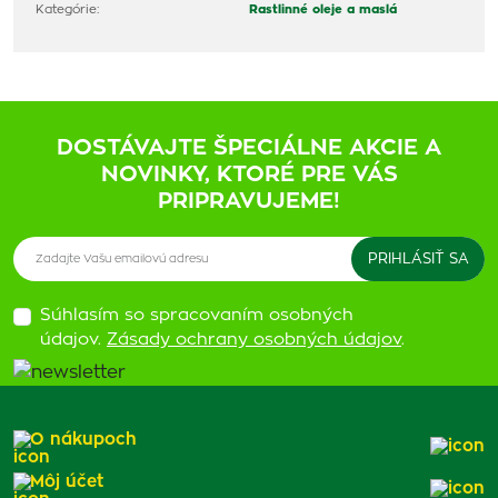
Kategórie:
Rastlinné oleje a maslá
DOSTÁVAJTE ŠPECIÁLNE AKCIE A
NOVINKY, KTORÉ PRE VÁS
PRIPRAVUJEME!
Súhlasím so spracovaním osobných
údajov.
Zásady ochrany osobných údajov
.
O nákupoch
Môj účet