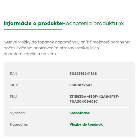
Informácie o produkte
Hodnotenia produktu
(0)
Gélové vložky do topánok napomáhajú znížiť možnosť poranenia
počas cvičenia pohlcovaním otrasov vznikajúcich
dopadom chodidla na zem.
EAN:
5028319241148
SKU:
ES00032641
PLU:
131E63BA-450F-42A8-9F8F-
70A304094C1C
Výrobca:
Sorbothane
Kategórie:
Vložky do topánok