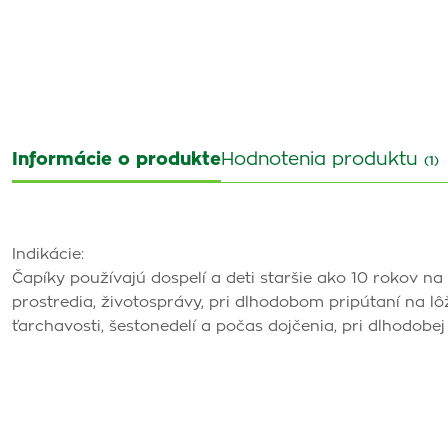
Informácie o produkte
Hodnotenia produktu
(1)
Indikácie:
Čapíky používajú dospelí a deti staršie ako 10 rokov n
prostredia, životosprávy, pri dlhodobom pripútaní na lôžk
ťarchavosti, šestonedelí a počas dojčenia, pri dlhodobe