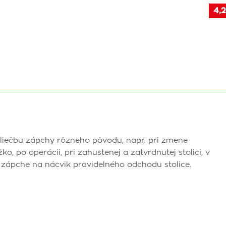
4,2
a liečbu zápchy rôzneho pôvodu, napr. pri zmene
o, po operácii, pri zahustenej a zatvrdnutej stolici, v
j zápche na nácvik pravidelného odchodu stolice.