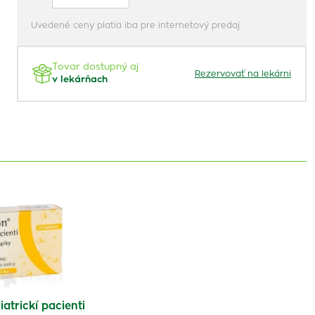
Uvedené ceny platia iba pre internetový predaj
Tovar dostupný aj
Rezervovať na lekárni
v lekárňach
atrickí pacienti