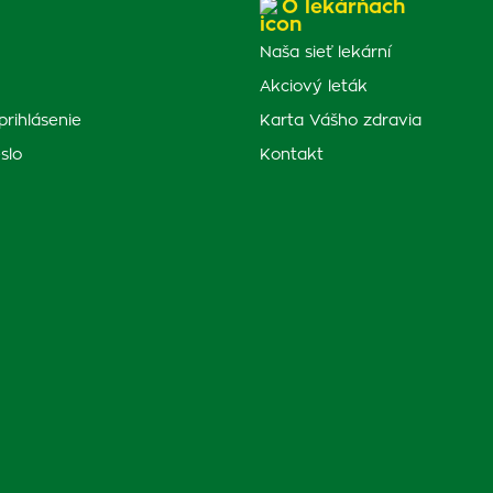
O lekárňach
Naša sieť lekární
Akciový leták
prihlásenie
Karta Vášho zdravia
slo
Kontakt