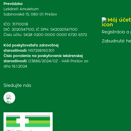
Prevádzka
Lekáreň Amuletum
Sabinovská 15, 080 01 Prešov
Môj účet
IČO: 31710018
DIČ: 2020547100, IČ DPH: SK2020547100
Registrácia a 
Číslo účtu: SK28 0200 0000 0000 6720 6572
Zabudnuté he
Kód poskytovateľa zdravotnej
starostlivosti
:
N57298160301
Číslo povolenia na poskytovanie lekárenskej
starostlivosti
:
03886/2024/OZ - HAR Prešov zo
dňa 16.1.2024
Sledujte nás