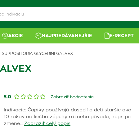
AKCIE
NAJPREDÁVANEJŠIE
E-RECEPT
SUPPOSITORIA GLYCERINI GALVEX
GALVEX
5.0
Zobraziť hodnotenia
Indikácie: Čapíky používajú dospelí a deti staršie ako
10 rokov na liečbu zápchy rôzneho pôvodu, napr. pri
zmene…
Zobraziť celý popis