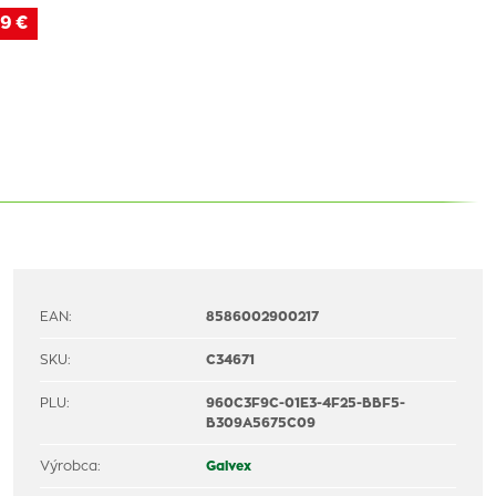
9 €
EAN:
8586002900217
SKU:
C34671
PLU:
960C3F9C-01E3-4F25-BBF5-
B309A5675C09
Výrobca:
Galvex