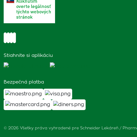
Stiahnite si aplikáciu
Bezpečná platba
© 2026 Všetky práva vyhradené pre Schneider Lekáreň / Phar