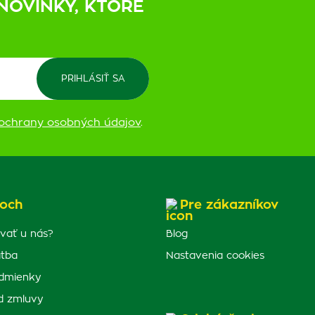
NOVINKY, KTORÉ
ochrany osobných údajov
.
och
Pre zákazníkov
vať u nás?
Blog
atba
Nastavenia cookies
dmienky
d zmluvy