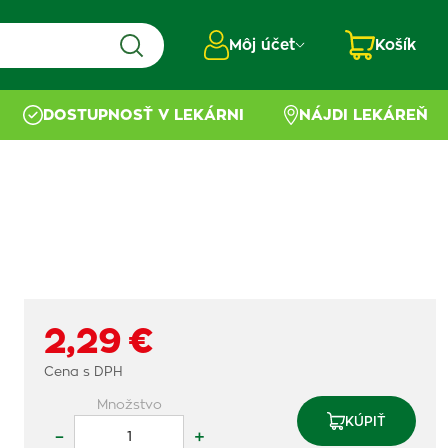
Môj účet
Košík
DOSTUPNOSŤ V LEKÁRNI
NÁJDI LEKÁREŇ
2,29 €
Cena s DPH
Množstvo
KÚPIŤ
–
+