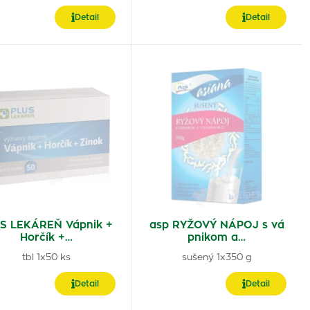
Detail
Detail
S LEKÁREŇ Vápnik +
asp RYŽOVÝ NÁPOJ s vá
Horčík +…
pnikom a…
tbl 1x50 ks
sušený 1x350 g
Detail
Detail