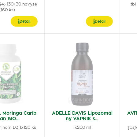
024) 130+30 navyše
tbl
(160 ks)
Detail
Detail
Moringa Carib
ADELLE DAVIS Lipozomál
AVI
an BIO…
ny VÁPNIK s…
mínom D3 1x120 ks
1x200 ml
fosf