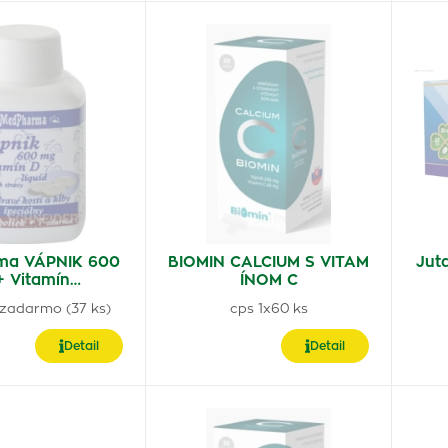
ma VÁPNIK 600
BIOMIN CALCIUM S VITAM
Juta
+ Vitamín…
ÍNOM C
 zadarmo (37 ks)
cps 1x60 ks
Detail
Detail