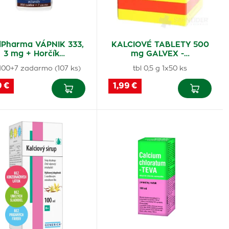
Pharma VÁPNIK 333,
KALCIOVÉ TABLETY 500
3 mg + Horčík…
mg GALVEX -…
 100+7 zadarmo (107 ks)
tbl 0,5 g 1x50 ks
9 €
1,99 €