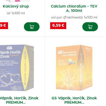
Kalciový sirup
Calcium chloratum - TEV
A, 100ml
sir 1x100 ml
sol por (fľ.skl.hnedá) 1x100 ml
9 €
6,59 €
Vápnik, Horčík, Zinok
GS Vápnik, Horčík, Zinok
PREMIUM…
PREMIUM…