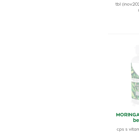
tbl (inov.2
MORINGA 
be
cps s vita