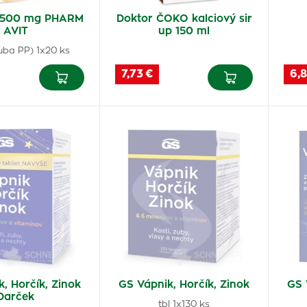
 500 mg PHARM
Doktor ČOKO kalciový sir
AVIT
up 150 ml
(tuba PP) 1x20 ks
7,73 €
6,8
, Horčík, Zinok
GS Vápnik, Horčík, Zinok
GS 
Darček
tbl 1x130 ks