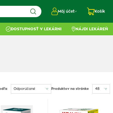
Môj účet
Košík
DOSTUPNOSŤ V LEKÁRNI
NÁJDI LEKÁREŇ
odľa
Produktov na stránke