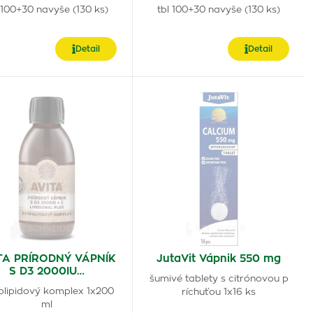
 100+30 navyše (130 ks)
tbl 100+30 navyše (130 ks)
Detail
Detail
TA PRÍRODNÝ VÁPNÍK
JutaVit Vápnik 550 mg
S D3 2000IU…
šumivé tablety s citrónovou p
olipidový komplex 1x200
ríchuťou 1x16 ks
ml