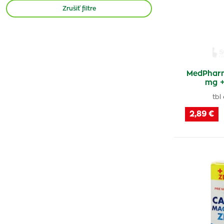
Naturica
(1)
Zrušiť filtre
Galvex
(1)
ASP
(1)
Generica
(3)
Avita
(1)
MedPhar
Maxi-kalz
(1)
mg +
Zdrovit
(1)
tbl
Vulm
(1)
2,89 €
Doktor Sirup
(1)
Caltrate
(1)
Pharmavit
(1)
Kalcikinon
(1)
Calcium Chloratum
(1)
Doktor Čoko
(1)