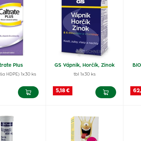
trate Plus
GS Vápnik, Horčík, Zinok
BI
ľaša HDPE) 1x30 ks
tbl 1x30 ks
5,18 €
62,