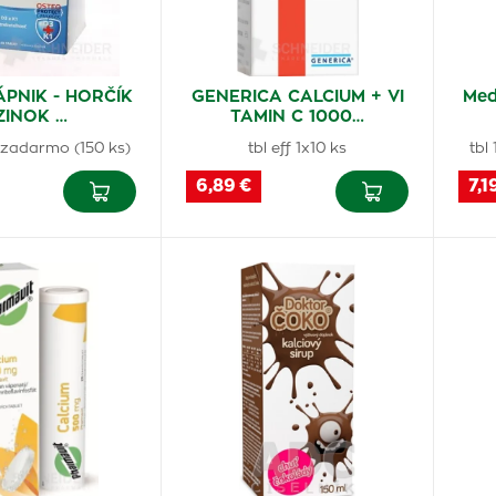
VÁPNIK - HORČÍK
GENERICA CALCIUM + VI
Med
 ZINOK …
TAMIN C 1000…
 zadarmo (150 ks)
tbl eff 1x10 ks
tbl
6,89 €
7,1