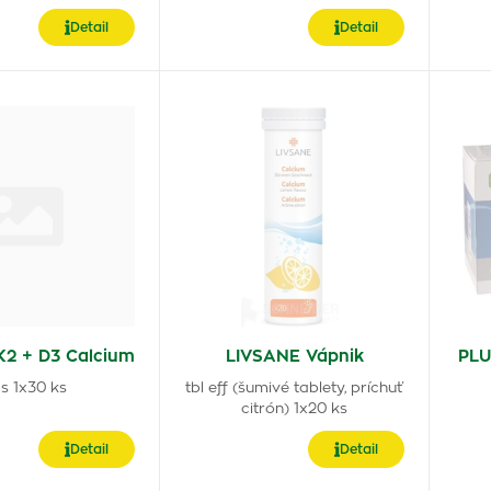
Detail
Detail
K2 + D3 Calcium
LIVSANE Vápnik
PLU
s 1x30 ks
tbl eff (šumivé tablety, príchuť
citrón) 1x20 ks
Detail
Detail