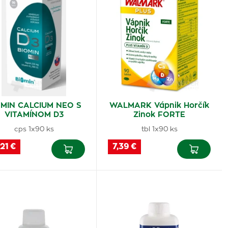
OMIN CALCIUM NEO S
WALMARK Vápnik Horčík
VITAMÍNOM D3
Zinok FORTE
cps 1x90 ks
tbl 1x90 ks
21 €
7,39 €