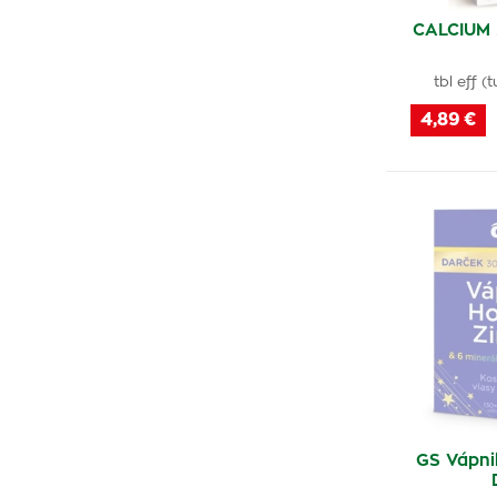
CALCIUM
tbl eff 
4,89 €
GS Vápnik