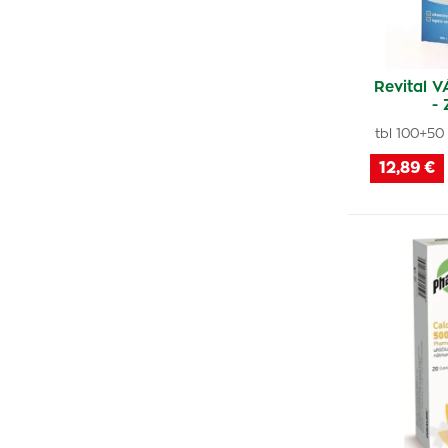
Revital 
-
tbl 100+50
12,89 €