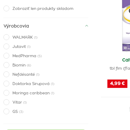
Zobraziť len produkty skladom
Výrobcovia
WALMARK
(1)
Jutavit
(1)
MedPharma
(5)
Cal
Biomin
(6)
tbl flm (f
Nefdésanté
(1)
4,99 €
Doktorka Sirupová
(1)
Moringa caribbean
(1)
Vitar
(1)
GS
(3)
Naturvita
(1)