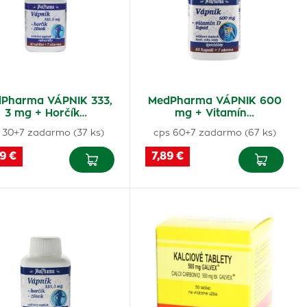
Pharma VÁPNIK 333,
MedPharma VÁPNIK 600
3 mg + Horčík…
mg + Vitamín…
l 30+7 zadarmo (37 ks)
cps 60+7 zadarmo (67 ks)
9 €
7,89 €