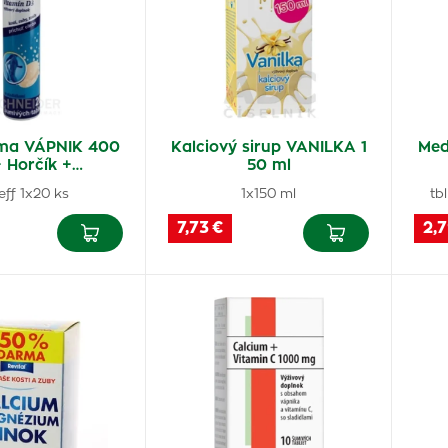
ma VÁPNIK 400
Kalciový sirup VANILKA 1
Med
 Horčík +…
50 ml
 eff 1x20 ks
1x150 ml
tb
7,73 €
2,7