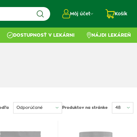
Môj účet
Košík
DOSTUPNOSŤ V LEKÁRNI
NÁJDI LEKÁREŇ
odľa
Produktov na stránke