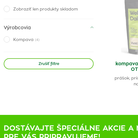
Zobraziť len produkty skladom
Výrobcovia
Kompava
(4)
kompava
Zrušiť filtre
OT
prášok, prí
na
DOSTÁVAJTE ŠPECIÁLNE AKCIE A 
PRE VÁS PRIPRAVUJEME!