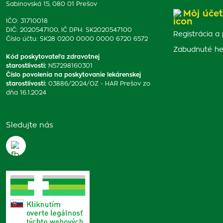
Sabinovská 15, 080 01 Prešov
Môj účet
IČO: 31710018
DIČ: 2020547100, IČ DPH: SK2020547100
Registrácia a 
Číslo účtu: SK28 0200 0000 0000 6720 6572
Zabudnuté he
Kód poskytovateľa zdravotnej
starostlivosti
:
N57298160301
Číslo povolenia na poskytovanie lekárenskej
starostlivosti
:
03886/2024/OZ - HAR Prešov zo
dňa 16.1.2024
Sledujte nás