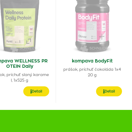
mpava WELLNESS PR
kompava BodyFit
OTEIN Daily
prášok, príchuť čokoláda 1x4
ok, príchuť slaný karame
20 g
l, 1x525 g
Detail
Detail