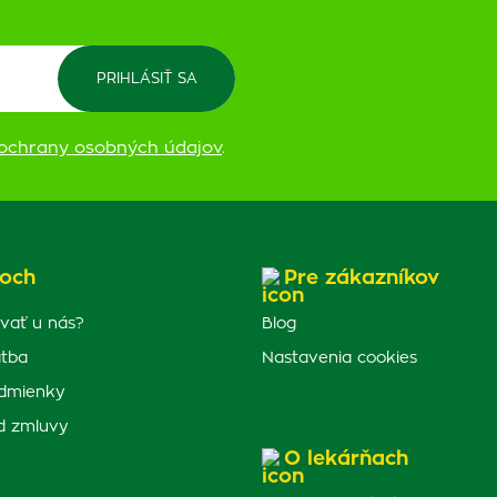
ochrany osobných údajov
.
och
Pre zákazníkov
vať u nás?
Blog
atba
Nastavenia cookies
dmienky
d zmluvy
O lekárňach