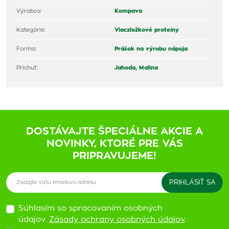
Výrobca:
Kompava
Kategórie:
Viaczložkové proteíny
Forma:
Prášok na výrobu nápoja
Príchuť:
Jahoda,
Malina
DOSTÁVAJTE ŠPECIÁLNE AKCIE A
NOVINKY, KTORÉ PRE VÁS
PRIPRAVUJEME!
Súhlasím so spracovaním osobných
údajov.
Zásady ochrany osobných údajov
.