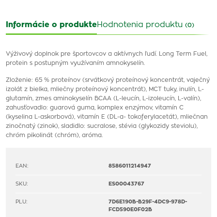
Informácie o produkte
Hodnotenia produktu
(0)
Výživový doplnok pre športovcov a aktívnych ľudí. Long Term Fuel,
protein s postupným využívaním amnokyselín.
Zloženie: 65 % proteínov (srvátkový proteínový koncentrát, vaječný
izolát z bielka, mliečny proteínový koncentrát), MCT tuky, inulín, L-
glutamín, zmes aminokyselín BCAA (L-leucín, L-izoleucín, L-valín),
zahusťovadlo: guarová guma, komplex enzýmov, vitamín C
(kyselina L-askorbová), vitamín E (DL-α- tokoferylacetát), mliečnan
zinočnatý (zinok), sladidlo: sucralose, stévia (glykozidy steviolu),
chróm pikolinát (chróm), aróma.
EAN:
8586011214947
SKU:
ES00043767
PLU:
7D6E190B-B29F-4DC9-978D-
FCD590E0F02B