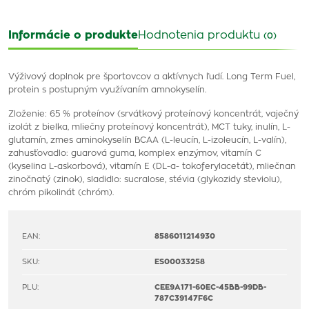
Informácie o produkte
Hodnotenia produktu
(0)
Výživový doplnok pre športovcov a aktívnych ľudí. Long Term Fuel,
protein s postupným využívaním amnokyselín.
Zloženie: 65 % proteínov (srvátkový proteínový koncentrát, vaječný
izolát z bielka, mliečny proteínový koncentrát), MCT tuky, inulín, L-
glutamín, zmes aminokyselín BCAA (L-leucín, L-izoleucín, L-valín),
zahusťovadlo: guarová guma, komplex enzýmov, vitamín C
(kyselina L-askorbová), vitamín E (DL-α- tokoferylacetát), mliečnan
zinočnatý (zinok), sladidlo: sucralose, stévia (glykozidy steviolu),
chróm pikolinát (chróm).
EAN:
8586011214930
SKU:
ES00033258
PLU:
CEE9A171-60EC-45BB-99DB-
787C39147F6C