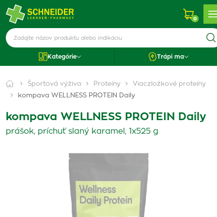
0
Kategórie
Trápi ma
Športová výživa
Proteíny
Viaczložkové proteíny
kompava WELLNESS PROTEIN Daily
kompava WELLNESS PROTEIN Daily
prášok, príchuť slaný karamel, 1x525 g