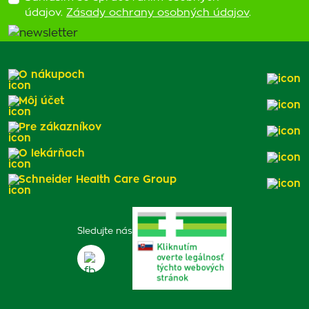
údajov.
Zásady ochrany osobných údajov
.
O nákupoch
Môj účet
Pre zákazníkov
O lekárňach
Schneider Health Care Group
Sledujte nás