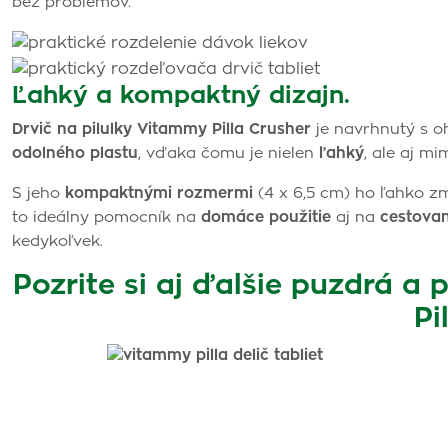
bez problémov.
Ľahký a kompaktný dizajn.
Drvič na pilulky Vitammy Pilla Crusher
je navrhnutý s o
odolného plastu
, vďaka čomu je nielen
ľahký
, ale aj m
S jeho
kompaktnými rozmermi
(4 x 6,5 cm) ho ľahko zm
to ideálny pomocník na
domáce použitie
aj na
cestovan
kedykoľvek.
Pozrite si aj ďalšie puzdrá a 
Pil