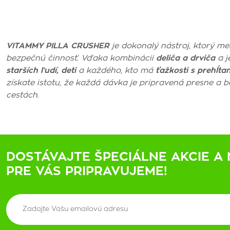
VITAMMY PILLA CRUSHER
je dokonalý nástroj, ktorý m
bezpečnú činnosť. Vďaka kombinácii
deliča a drviča
a j
starších ľudí, deti
a každého, kto má
ťažkosti s prehĺta
získate istotu, že každá dávka je pripravená presne a 
cestách.
DOSTÁVAJTE ŠPECIÁLNE AKCIE A 
PRE VÁS PRIPRAVUJEME!