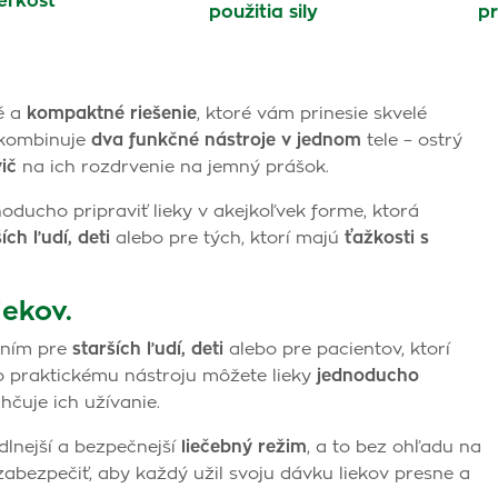
eľkosť
použitia sily
pr
é a
kompaktné riešenie
, ktoré vám prinesie skvelé
j kombinuje
dva funkčné nástroje v jednom
tele – ostrý
ič
na ich rozdrvenie na jemný prášok.
ducho pripraviť lieky v akejkoľvek forme, ktorá
ích ľudí, deti
alebo pre tých, ktorí majú
ťažkosti s
iekov.
ením pre
starších ľudí, deti
alebo pre pacientov, ktorí
o praktickému nástroju môžete lieky
jednoducho
hčuje ich užívanie.
lnejší a bezpečnejší
liečebný režim
, a to bez ohľadu na
zabezpečiť, aby každý užil svoju dávku liekov presne a