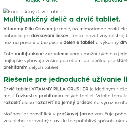
Krájač + drvič
Kompaktná v
Multifunkčný delič a drvič tabliet.
Vitammy Pilla Crusher
je malé, no mimoriadne praktick
pohodlie pri
dávkovaní liekov
. Tento inovatívny nástro
nôž na presné a bezpečné
delenie tabliet
a výkonný
drv
Toto
multifunkčné zariadenie
vám umožní rýchlo a jedno
najlepšie vyhovuje vašim potrebám. Je ideálne pre
starš
prehĺtaním
celých tabliet.
Riešenie pre jednoduché užívanie l
Drvič tabliet VITAMMY PILLA CRUSHER
je ideálnym rieš
majú
ťažkosti s prehĺtaním
celých tabliet. Vďaka tomut
rozdeliť
alebo
rozdrviť na jemný prášok
, čo výrazne uľa
Možnosť pripraviť liek v
práškovej forme
zaručuje pohod
vek alebo zdravotný stav. Je to spoľahlivý spôsob, ako 