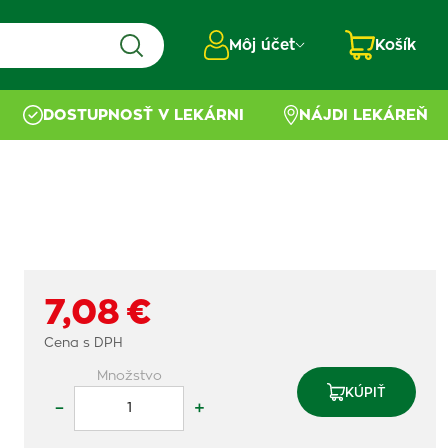
Môj účet
Košík
DOSTUPNOSŤ V LEKÁRNI
NÁJDI LEKÁREŇ
7,08 €
Cena s DPH
Množstvo
KÚPIŤ
–
+