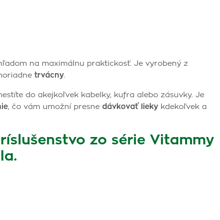
hľadom na maximálnu praktickosť. Je vyrobený z
imoriadne
trvácny
.
estíte do akejkoľvek kabelky, kufra alebo zásuvky. Je
ie
, čo vám umožní presne
dávkovať lieky
kdekoľvek a
príslušenstvo zo série Vitammy
la.