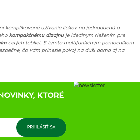
ení komplikované užívanie liekov na jednoduchú a
eho
kompaktnému dizajnu
je ideálnym riešením pre
ním
celých tabliet. S týmto multifunkčným pomocníkom
bezpečne, čo vám prinesie pokoj na duši doma aj na
NOVINKY, KTORÉ