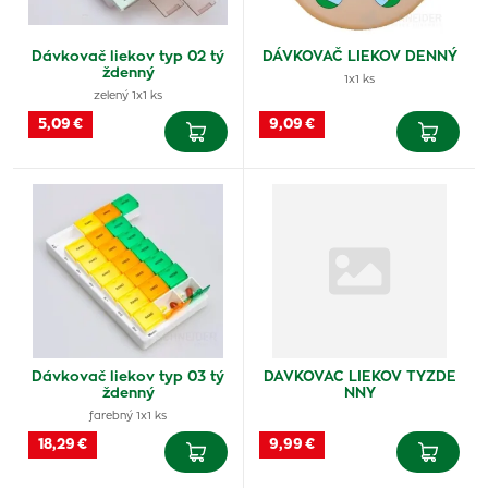
Dávkovač liekov typ 02 tý
DÁVKOVAČ LIEKOV DENNÝ
ždenný
1x1 ks
zelený 1x1 ks
5,09 €
9,09 €
Dávkovač liekov typ 03 tý
DAVKOVAC LIEKOV TYZDE
ždenný
NNY
farebný 1x1 ks
18,29 €
9,99 €