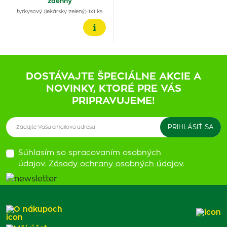
ždenný
tyrkysový (lekársky zelený) 1x1 ks
DOSTÁVAJTE ŠPECIÁLNE AKCIE A
NOVINKY, KTORÉ PRE VÁS
PRIPRAVUJEME!
Súhlasím so spracovaním osobných
údajov.
Zásady ochrany osobných údajov
.
O nákupoch