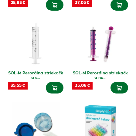
28,93 €
37,05 €
SOL-M Perorálna striekačk
SOL-M Perorálna striekačk
a s…
a na…
35,55 €
35,06 €