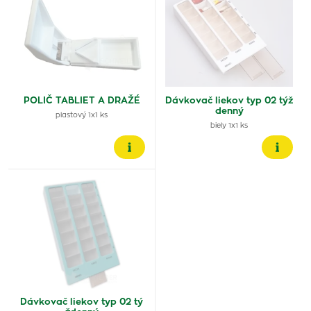
POLIČ TABLIET A DRAŽÉ
Dávkovač liekov typ 02 týž
denný
plastový 1x1 ks
biely 1x1 ks
Dávkovač liekov typ 02 tý