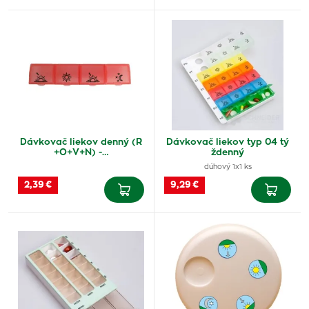
Dávkovač liekov denný (R
Dávkovač liekov typ 04 tý
+O+V+N) -…
ždenný
dúhový 1x1 ks
2,39 €
9,29 €