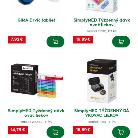
GIMA Drvič tabliet
SimplyMED Týždenný dávk
ovač liekov
model 21010, 1x1 ks
7,92 €
16,89 €
SimplyMED Týždenný dávk
SimplyMED TÝŽDENNÝ DÁ
ovač liekov
VKOVAČ LIEKOV
model 28003, 1x1 ks
model L018, 1x1 ks
14,79 €
16,89 €