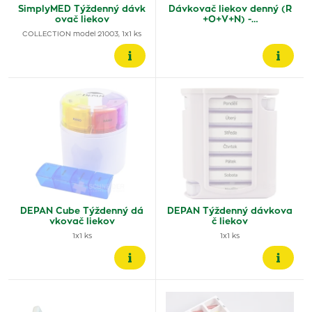
SimplyMED Týždenný dávk
Dávkovač liekov denný (R
ovač liekov
+O+V+N) -…
COLLECTION model 21003, 1x1 ks
DEPAN Cube Týždenný dá
DEPAN Týždenný dávkova
vkovač liekov
č liekov
1x1 ks
1x1 ks