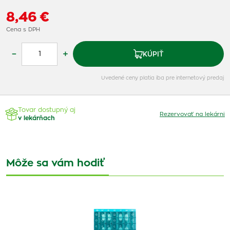
8,46 €
Cena s DPH
–
+
KÚPIŤ
Uvedené ceny platia iba pre internetový predaj
Tovar dostupný aj
Rezervovať na lekárni
v lekárňach
Môže sa vám hodiť