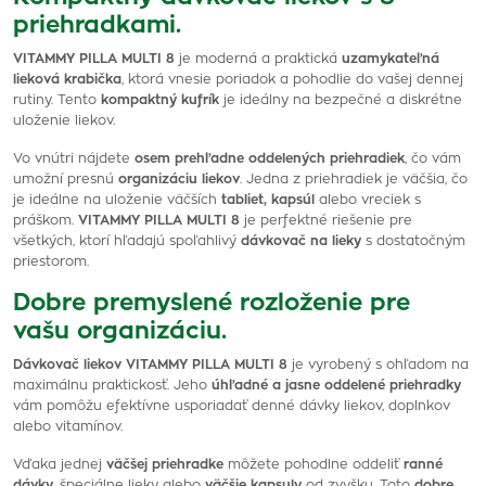
priehradkami.
VITAMMY PILLA MULTI 8
je moderná a praktická
uzamykateľná
lieková krabička
, ktorá vnesie poriadok a pohodlie do vašej dennej
rutiny. Tento
kompaktný kufrík
je ideálny na bezpečné a diskrétne
uloženie liekov.
Vo vnútri nájdete
osem prehľadne oddelených priehradiek
, čo vám
umožní presnú
organizáciu liekov
. Jedna z priehradiek je väčšia, čo
je ideálne na uloženie väčších
tabliet, kapsúl
alebo vreciek s
práškom.
VITAMMY PILLA MULTI 8
je perfektné riešenie pre
všetkých, ktorí hľadajú spoľahlivý
dávkovač na lieky
s dostatočným
priestorom.
Dobre premyslené rozloženie pre
vašu organizáciu.
Dávkovač liekov VITAMMY PILLA MULTI 8
je vyrobený s ohľadom na
maximálnu praktickosť. Jeho
úhľadné a jasne oddelené priehradky
vám pomôžu efektívne usporiadať denné dávky liekov, doplnkov
alebo vitamínov.
Vďaka jednej
väčšej priehradke
môžete pohodlne oddeliť
ranné
dávky
, špeciálne lieky alebo
väčšie kapsuly
od zvyšku. Toto
dobre