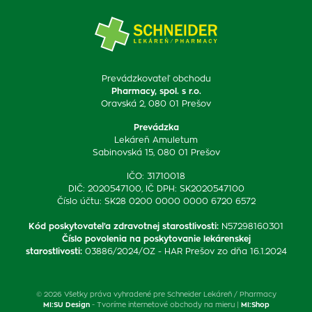
Prevádzkovateľ obchodu
Pharmacy, spol. s r.o.
Oravská 2, 080 01 Prešov
Prevádzka
Lekáreň Amuletum
Sabinovská 15, 080 01 Prešov
IČO: 31710018
DIČ: 2020547100, IČ DPH: SK2020547100
Číslo účtu: SK28 0200 0000 0000 6720 6572
Kód poskytovateľa zdravotnej starostlivosti
:
N57298160301
Číslo povolenia na poskytovanie lekárenskej
starostlivosti
:
03886/2024/OZ - HAR Prešov zo dňa 16.1.2024
© 2026 Všetky práva vyhradené pre Schneider Lekáreň / Pharmacy
MI:SU Design
- Tvoríme internetové obchody na mieru |
MI:Shop