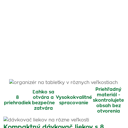
Priehľadný
Ľahko sa
materiál -
8
otvára a
Vysokokvalitné
skontrolujete
priehradiek
bezpečne
spracovanie
obsah bez
zatvára
otvorenia
Kompaktný dávkovač liekov s 8