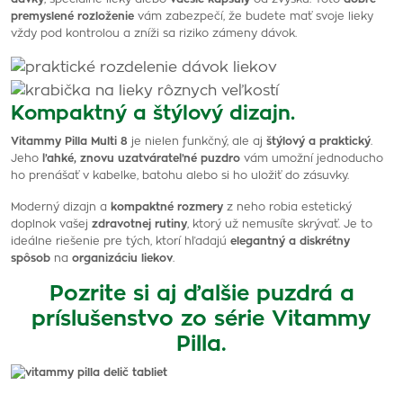
premyslené rozloženie
vám zabezpečí, že budete mať svoje lieky
vždy pod kontrolou a zníži sa riziko zámeny dávok.
Kompaktný a štýlový dizajn.
Vitammy Pilla Multi 8
je nielen funkčný, ale aj
štýlový a praktický
.
Jeho
ľahké, znovu uzatvárateľné puzdro
vám umožní jednoducho
ho prenášať v kabelke, batohu alebo si ho uložiť do zásuvky.
Moderný dizajn a
kompaktné rozmery
z neho robia estetický
doplnok vašej
zdravotnej rutiny
, ktorý už nemusíte skrývať. Je to
ideálne riešenie pre tých, ktorí hľadajú
elegantný a diskrétny
spôsob
na
organizáciu liekov
.
Pozrite si aj ďalšie puzdrá a
príslušenstvo zo série Vitammy
Pilla.