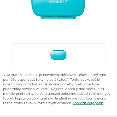
VITAMMY PILLA MULTI je inovatívny dávkovač liekov , ktorý vám
pomôže usporiadať lieky na celý týždeň. Tento dávkovač je
navrhnutý s ohľadom na skutočné potreby, preto obsahuje
priehradky rôznych veľkostí . Nájdete v ňom jednu väčšiu a tri
menšie priehradky, čo vám umožní pohodlne uskladniť rôzne typy
tabliet, kapsúl alebo vitamínov. Je ideálny pre ľudí, ktorí užívajú
rôzne druhy liekov v rozdielnych dávkach.
Zobraziť celý popis