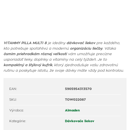
VITAMMY PILLA MULTI 8
je ideálny
dávkovač liekov
pre každého,
kto potrebuje spoľahlivú a modernú
organizáciu liečby
. Vďaka
ôsmim priehradkám rôznej veľkosti
vám umožňuje precízne
usporiadať lieky, doplnky a vitamíny na celý týždeň. Je to
kompaktný a štýlový kufrík
, ktorý zjednodušuje vašu zdravotnú
rutinu a poskytuje istotu, že svoje dávky máte vždy pod kontrolou.
EAN:
5905954313570
SKU:
TOW022087
Výrobca:
Almaden
Kategórie:
Dávkovače liekov