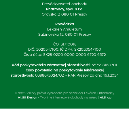
Prevádzkovateľ obchodu
Pharmacy, spol. s r.o.
Oravská 2, 080 01 Prešov
Prevádzka
Lekáreň Amuletum
Sabinovská 15, 080 01 Prešov
IČO: 31710018
DIČ: 2020547100, IČ DPH: SK2020547100
Číslo účtu: SK28 0200 0000 0000 6720 6572
Kód poskytovateľa zdravotnej starostlivosti
:
N57298160301
Číslo povolenia na poskytovanie lekárenskej
starostlivosti
:
03886/2024/OZ - HAR Prešov zo dňa 16.1.2024
© 2026 Všetky práva vyhradené pre Schneider Lekáreň / Pharmacy
MI:SU Design
- Tvoríme internetové obchody na mieru |
MI:Shop