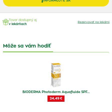
INFORMUJTE SA
Tovar dostupný aj
Rezervovať na lekárni
v lekárňach
Môže sa vám hodiť
BIODERMA Photoderm Aquafluide SPF…
24,49 €