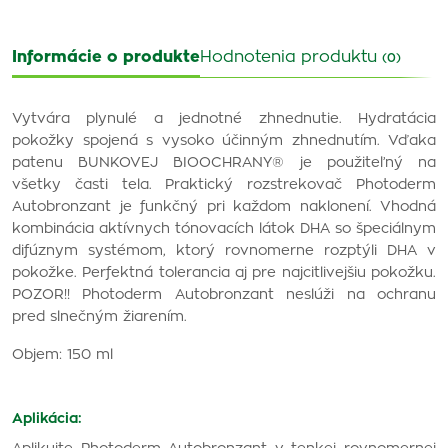
Informácie o produkte
Hodnotenia produktu
(0)
Vytvára plynulé a jednotné zhnednutie. Hydratácia
pokožky spojená s vysoko účinným zhnednutím. Vďaka
patenu BUNKOVEJ BIOOCHRANY® je použiteľný na
všetky časti tela. Praktický rozstrekovač Photoderm
Autobronzant je funkčný pri každom naklonení. Vhodná
kombinácia aktívnych tónovacích látok DHA so špeciálnym
difúznym systémom, ktorý rovnomerne rozptýli DHA v
pokožke. Perfektná tolerancia aj pre najcitlivejšiu pokožku.
POZOR!! Photoderm Autobronzant neslúži na ochranu
pred slnečným žiarením.
Objem: 150 ml
Aplikácia: