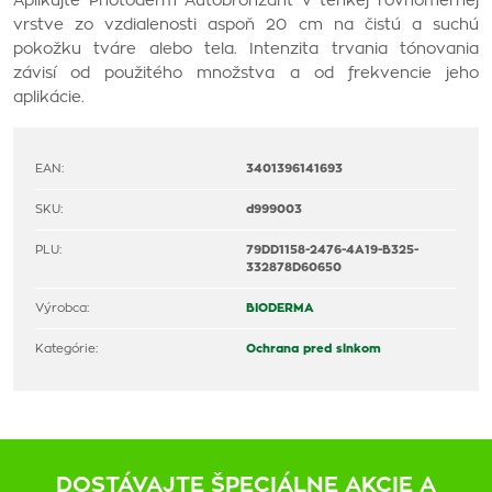
Aplikujte Photoderm Autobronzant v tenkej rovnomernej
vrstve zo vzdialenosti aspoň 20 cm na čistú a suchú
pokožku tváre alebo tela. Intenzita trvania tónovania
závisí od použitého množstva a od frekvencie jeho
aplikácie.
EAN:
3401396141693
SKU:
d999003
PLU:
79DD1158-2476-4A19-B325-
332878D60650
Výrobca:
BIODERMA
Kategórie:
Ochrana pred slnkom
DOSTÁVAJTE ŠPECIÁLNE AKCIE A