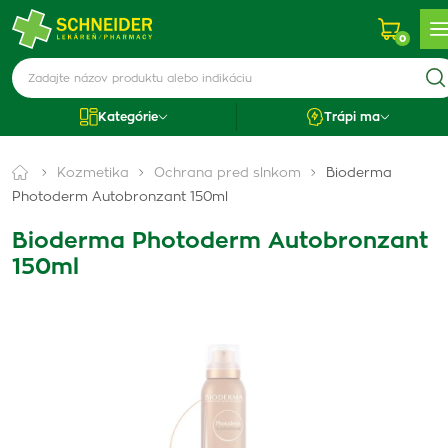
0
Kategórie
Trápi ma
Kozmetika
Ochrana pred slnkom
Bioderma
Photoderm Autobronzant 150ml
Bioderma Photoderm Autobronzant
150ml