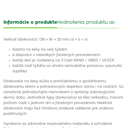
Informácie o produkte
Hodnotenia produktu
(0)
Veľkosť dávkovača: 136 × 81 × 25 mm (d × š × v).
kazeta na lieky na celý týždeň
k dispozícii v niekoľkých farebných prevedeniach
každý deň je rozdelený na 3 časti RÁNO / OBED / VEČER
každá časť týždňa sa otvára samostatne pomocou vysunutia
šupátka
Dávkovače na lieky slúžia k prehľadnému a spoľahlivému
dávkovaniu liekov a potravinových doplnkov doma i na cestách. Sú
označené jednoduchými menovkami a symboly zobrazujúcimi
dennú dobu. Jednotlivé typy dávkovačov sa líšia veľkosťou, tvarom,
počtom častí v jednom dni a farebným prevedením. Niektoré
dávkovače majú tiež hmatovo znakové odlíšenie pre zrakovo
postihnutých.
Vyrobené zo zdravotne nezávadného materiálu a schválené