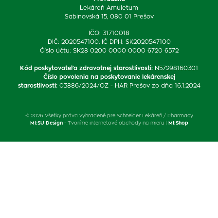
Lekáreň Amuletum
Sabinovská 15, 080 01 Prešov
IČO: 31710018
DIČ: 2020547100, IČ DPH: SK2020547100
Číslo účtu: SK28 0200 0000 0000 6720 6572
Kód poskytovateľa zdravotnej starostlivosti
:
N57298160301
Číslo povolenia na poskytovanie lekárenskej
starostlivosti
:
03886/2024/OZ - HAR Prešov zo dňa 16.1.2024
© 2026 Všetky práva vyhradené pre Schneider Lekáreň / Pharmacy
MI:SU Design
- Tvoríme internetové obchody na mieru |
MI:Shop