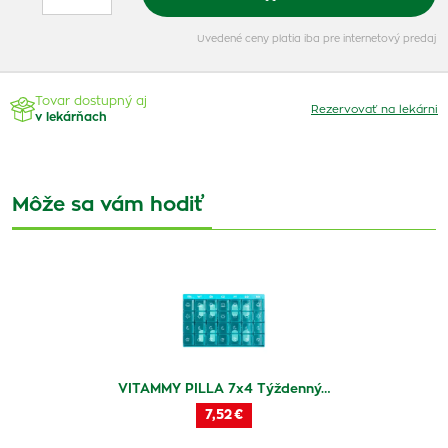
Uvedené ceny platia iba pre internetový predaj
Tovar dostupný aj
Rezervovať na lekárni
v lekárňach
Môže sa vám hodiť
VITAMMY PILLA 7x4 Týždenný…
7,52 €