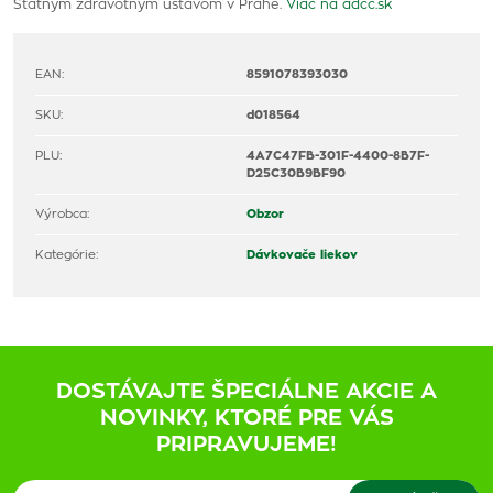
Štátnym zdravotným ústavom v Prahe.
Viac na adcc.sk
EAN:
8591078393030
SKU:
d018564
PLU:
4A7C47FB-301F-4400-8B7F-
D25C30B9BF90
Výrobca:
Obzor
Kategórie:
Dávkovače liekov
DOSTÁVAJTE ŠPECIÁLNE AKCIE A
NOVINKY, KTORÉ PRE VÁS
PRIPRAVUJEME!