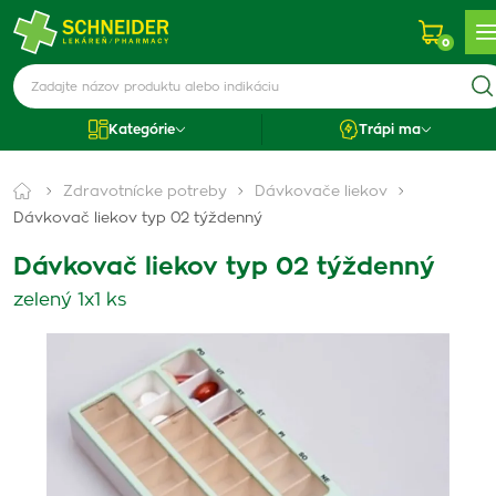
0
Kategórie
Trápi ma
Zdravotnícke potreby
Dávkovače liekov
Dávkovač liekov typ 02 týždenný
Dávkovač liekov typ 02 týždenný
zelený 1x1 ks